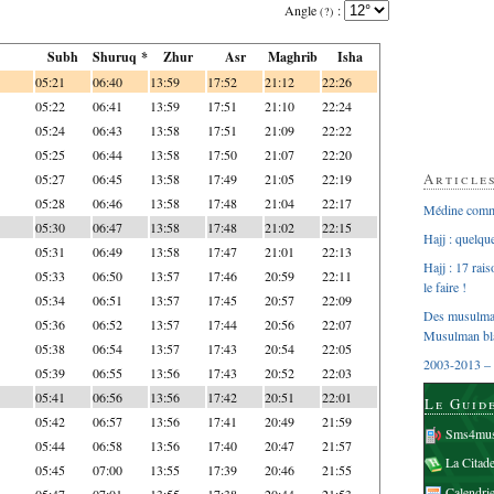
Angle
:
(?)
Subh
Shuruq *
Zhur
Asr
Maghrib
Isha
05:21
06:40
13:59
17:52
21:12
22:26
05:22
06:41
13:59
17:51
21:10
22:24
05:24
06:43
13:58
17:51
21:09
22:22
05:25
06:44
13:58
17:50
21:07
22:20
Article
05:27
06:45
13:58
17:49
21:05
22:19
05:28
06:46
13:58
17:48
21:04
22:17
Médine comme
05:30
06:47
13:58
17:48
21:02
22:15
Hajj : quelq
05:31
06:49
13:58
17:47
21:01
22:13
Hajj : 17 rai
05:33
06:50
13:57
17:46
20:59
22:11
le faire !
05:34
06:51
13:57
17:45
20:57
22:09
Des musulman
05:36
06:52
13:57
17:44
20:56
22:07
Musulman bl
05:38
06:54
13:57
17:43
20:54
22:05
2003-2013 – 
05:39
06:55
13:56
17:43
20:52
22:03
05:41
06:56
13:56
17:42
20:51
22:01
Le Guid
05:42
06:57
13:56
17:41
20:49
21:59
Sms4mus
05:44
06:58
13:56
17:40
20:47
21:57
La Citad
05:45
07:00
13:55
17:39
20:46
21:55
Calendri
05:47
07:01
13:55
17:38
20:44
21:53