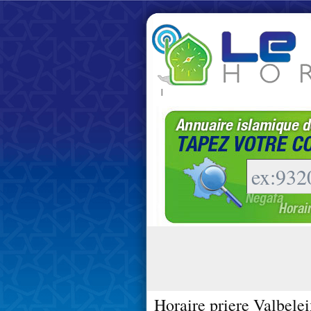
|
Horaire priere Valbele