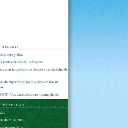
s récents
 si vous y étiez
ues photos en vrac de La Mecque
sons pour lesquelles vous devriez vous dépêcher de
s du Niger voient pour la première fois un
anc
CCIF : Une décennie contre l’islamophobie
e Musulman
lim
elle du Musulman
er Ramadan 2019