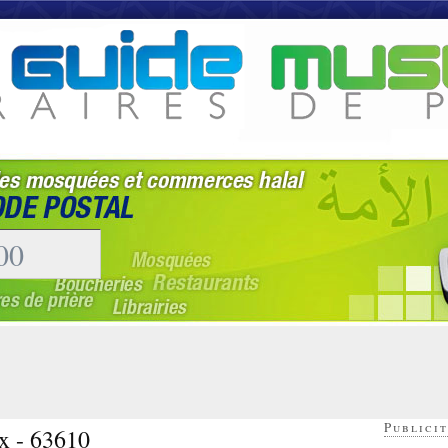
Publicit
ix - 63610