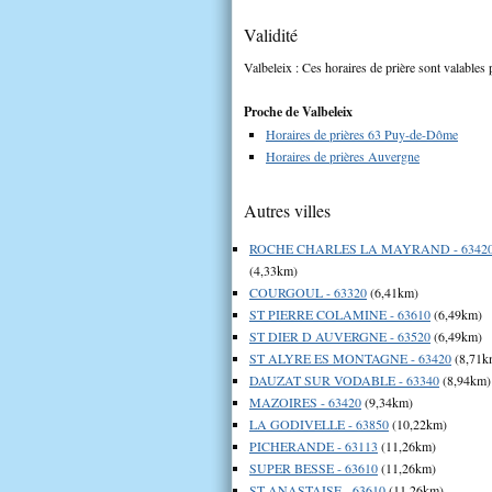
Validité
Valbeleix : Ces horaires de prière sont valables 
Proche de Valbeleix
Horaires de prières 63 Puy-de-Dôme
Horaires de prières Auvergne
Autres villes
ROCHE CHARLES LA MAYRAND - 6342
(4,33km)
COURGOUL - 63320
(6,41km)
ST PIERRE COLAMINE - 63610
(6,49km)
ST DIER D AUVERGNE - 63520
(6,49km)
ST ALYRE ES MONTAGNE - 63420
(8,71k
DAUZAT SUR VODABLE - 63340
(8,94km)
MAZOIRES - 63420
(9,34km)
LA GODIVELLE - 63850
(10,22km)
PICHERANDE - 63113
(11,26km)
SUPER BESSE - 63610
(11,26km)
ST ANASTAISE - 63610
(11,26km)