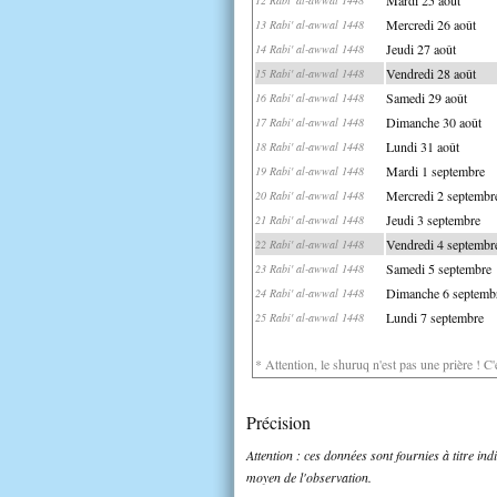
Mercredi 26 août
13 Rabi' al-awwal 1448
Jeudi 27 août
14 Rabi' al-awwal 1448
Vendredi 28 août
15 Rabi' al-awwal 1448
Samedi 29 août
16 Rabi' al-awwal 1448
Dimanche 30 août
17 Rabi' al-awwal 1448
Lundi 31 août
18 Rabi' al-awwal 1448
Mardi 1 septembre
19 Rabi' al-awwal 1448
Mercredi 2 septembr
20 Rabi' al-awwal 1448
Jeudi 3 septembre
21 Rabi' al-awwal 1448
Vendredi 4 septembr
22 Rabi' al-awwal 1448
Samedi 5 septembre
23 Rabi' al-awwal 1448
Dimanche 6 septemb
24 Rabi' al-awwal 1448
Lundi 7 septembre
25 Rabi' al-awwal 1448
* Attention, le shuruq n'est pas une prière ! C
Précision
Attention : ces données sont fournies à titre in
moyen de l'observation.