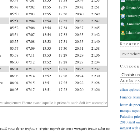
05:48
07:02
13:55
17:37
20:42
21:51
Revue d
05:50
07:03
13:55
17:36
20:40
21:49
Horaire p
05:51
07:04
13:54
17:35
20:38
21:47
Annuaire
05:52
07:06
13:54
17:34
20:37
21:45
Islam
(se
05:54
07:07
13:54
17:33
20:35
21:42
05:55
07:08
13:53
17:31
20:33
21:40
Recherc
05:57
07:09
13:53
17:30
20:31
21:38
e
05:58
07:11
13:53
17:29
20:29
21:36
06:00
07:12
13:52
17:28
20:27
21:34
Catégor
e
06:01
07:13
13:52
17:27
20:25
21:32
06:03
07:14
13:52
17:26
20:24
21:30
Accès p
re
06:04
07:15
13:51
17:25
20:22
21:28
06:05
07:17
13:51
17:23
20:20
21:26
adhan
applicat
Finance Isla
'est simplement l'heure avant laquelle la prière du subh doit être accomplie
heure de prie
mecque
logici
Palestine
prie
2010
salat
sm
intégral
web
dicatif, vous devez toujours vérifier auprès de votre mosquée locale et/ou au