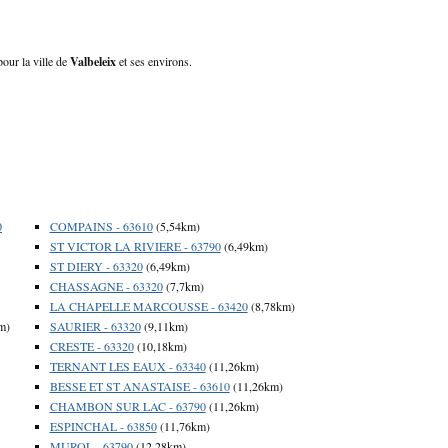
pour la ville de
Valbeleix
et ses environs.
0
COMPAINS - 63610
(5,54km)
ST VICTOR LA RIVIERE - 63790
(6,49km)
ST DIERY - 63320
(6,49km)
CHASSAGNE - 63320
(7,7km)
LA CHAPELLE MARCOUSSE - 63420
(8,78km)
m)
SAURIER - 63320
(9,11km)
CRESTE - 63320
(10,18km)
TERNANT LES EAUX - 63340
(11,26km)
BESSE ET ST ANASTAISE - 63610
(11,26km)
CHAMBON SUR LAC - 63790
(11,26km)
ESPINCHAL - 63850
(11,76km)
MUROL - 63790
(12,28km)