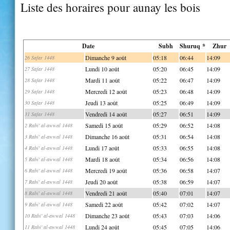
Liste des horaires pour aunay les bois
Date
Subh
Shuruq *
Zhur
Dimanche 9 août
05:18
06:44
14:09
26 Safar 1448
Lundi 10 août
05:20
06:45
14:09
27 Safar 1448
Mardi 11 août
05:22
06:47
14:09
28 Safar 1448
Mercredi 12 août
05:23
06:48
14:09
29 Safar 1448
Jeudi 13 août
05:25
06:49
14:09
30 Safar 1448
Vendredi 14 août
05:27
06:51
14:09
31 Safar 1448
Samedi 15 août
05:29
06:52
14:08
2 Rabi' al-awwal 1448
Dimanche 16 août
05:31
06:54
14:08
3 Rabi' al-awwal 1448
Lundi 17 août
05:33
06:55
14:08
4 Rabi' al-awwal 1448
Mardi 18 août
05:34
06:56
14:08
5 Rabi' al-awwal 1448
Mercredi 19 août
05:36
06:58
14:07
6 Rabi' al-awwal 1448
Jeudi 20 août
05:38
06:59
14:07
7 Rabi' al-awwal 1448
Vendredi 21 août
05:40
07:01
14:07
8 Rabi' al-awwal 1448
Samedi 22 août
05:42
07:02
14:07
9 Rabi' al-awwal 1448
Dimanche 23 août
05:43
07:03
14:06
10 Rabi' al-awwal 1448
Lundi 24 août
05:45
07:05
14:06
11 Rabi' al-awwal 1448