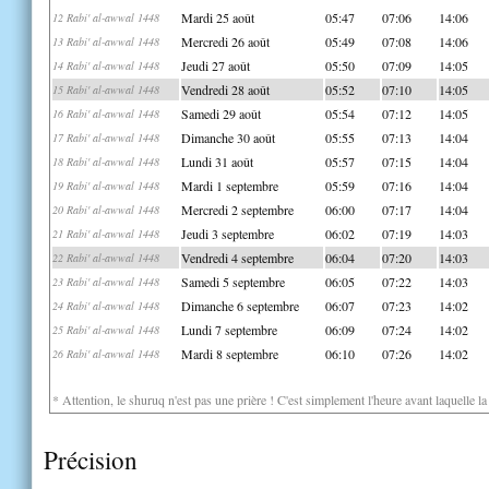
Mardi 25 août
05:47
07:06
14:06
12 Rabi' al-awwal 1448
Mercredi 26 août
05:49
07:08
14:06
13 Rabi' al-awwal 1448
Jeudi 27 août
05:50
07:09
14:05
14 Rabi' al-awwal 1448
Vendredi 28 août
05:52
07:10
14:05
15 Rabi' al-awwal 1448
Samedi 29 août
05:54
07:12
14:05
16 Rabi' al-awwal 1448
Dimanche 30 août
05:55
07:13
14:04
17 Rabi' al-awwal 1448
Lundi 31 août
05:57
07:15
14:04
18 Rabi' al-awwal 1448
Mardi 1 septembre
05:59
07:16
14:04
19 Rabi' al-awwal 1448
Mercredi 2 septembre
06:00
07:17
14:04
20 Rabi' al-awwal 1448
Jeudi 3 septembre
06:02
07:19
14:03
21 Rabi' al-awwal 1448
Vendredi 4 septembre
06:04
07:20
14:03
22 Rabi' al-awwal 1448
Samedi 5 septembre
06:05
07:22
14:03
23 Rabi' al-awwal 1448
Dimanche 6 septembre
06:07
07:23
14:02
24 Rabi' al-awwal 1448
Lundi 7 septembre
06:09
07:24
14:02
25 Rabi' al-awwal 1448
Mardi 8 septembre
06:10
07:26
14:02
26 Rabi' al-awwal 1448
* Attention, le shuruq n'est pas une prière ! C'est simplement l'heure avant laquelle l
Précision