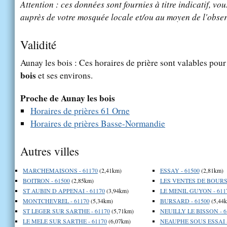
Attention : ces données sont fournies à titre indicatif, vou
auprès de votre mosquée locale et/ou au moyen de l'obser
Validité
Aunay les bois : Ces horaires de prière sont valables pour 
bois
et ses environs.
Proche de Aunay les bois
Horaires de prières 61 Orne
Horaires de prières Basse-Normandie
Autres villes
MARCHEMAISONS - 61170
(2,41km)
ESSAY - 61500
(2,81km)
BOITRON - 61500
(2,85km)
LES VENTES DE BOURSE
ST AUBIN D APPENAI - 61170
(3,94km)
LE MENIL GUYON - 611
MONTCHEVREL - 61170
(5,34km)
BURSARD - 61500
(5,44
ST LEGER SUR SARTHE - 61170
(5,71km)
NEUILLY LE BISSON - 6
LE MELE SUR SARTHE - 61170
(6,07km)
NEAUPHE SOUS ESSAI -