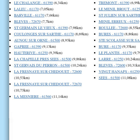
LE CHALANGE - 61390
(6,34km)
TREMONT - 61390
(6,99
LALEU - 61170
(7,05km)
LE MENIL BROUT - 6125
BARVILLE - 61170
(7,66km)
ST JULIEN SUR SARTHE 
BLEVES - 72670
(7,7km)
MENIL ERREUX - 61250
ST GERMAIN LE VIEUX - 61390
(7,98km)
ROULLEE - 72600
(8,55k
COULONGES SUR SARTHE - 61170
(8,69km)
BURES - 61170
(8,86km)
AUNOU SUR ORNE - 61500
(8,93km)
STE SCOLASSE SUR SAR
GAPREE - 61390
(9,13km)
BURE - 61170
(9,35km)
HAUTERIVE - 61250
(9,39km)
LE PLANTIS - 61170
(9,7
LA CHAPELLE PRES SEES - 61500
(9,86km)
LARRE - 61250
(10,24km)
ST GERVAIS DU PERRON - 61500
(10,24km)
BLEVES - 72600
(10,31km
LA FRESNAYE SUR CHEDOUET - 72600
VINGT HANAPS - 61250
(10,53km)
SEES - 61500
(11,08km)
LA FRESNAYE SUR CHEDOUET - 72670
(10,73km)
LA MESNIERE - 61560
(11,14km)