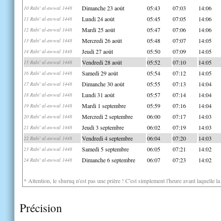
Dimanche 23 août
05:43
07:03
14:06
10 Rabi' al-awwal 1448
Lundi 24 août
05:45
07:05
14:06
11 Rabi' al-awwal 1448
Mardi 25 août
05:47
07:06
14:06
12 Rabi' al-awwal 1448
Mercredi 26 août
05:48
07:07
14:05
13 Rabi' al-awwal 1448
Jeudi 27 août
05:50
07:09
14:05
14 Rabi' al-awwal 1448
Vendredi 28 août
05:52
07:10
14:05
15 Rabi' al-awwal 1448
Samedi 29 août
05:54
07:12
14:05
16 Rabi' al-awwal 1448
Dimanche 30 août
05:55
07:13
14:04
17 Rabi' al-awwal 1448
Lundi 31 août
05:57
07:14
14:04
18 Rabi' al-awwal 1448
Mardi 1 septembre
05:59
07:16
14:04
19 Rabi' al-awwal 1448
Mercredi 2 septembre
06:00
07:17
14:03
20 Rabi' al-awwal 1448
Jeudi 3 septembre
06:02
07:19
14:03
21 Rabi' al-awwal 1448
Vendredi 4 septembre
06:04
07:20
14:03
22 Rabi' al-awwal 1448
Samedi 5 septembre
06:05
07:21
14:02
23 Rabi' al-awwal 1448
Dimanche 6 septembre
06:07
07:23
14:02
24 Rabi' al-awwal 1448
* Attention, le shuruq n'est pas une prière ! C'est simplement l'heure avant laquelle l
Précision