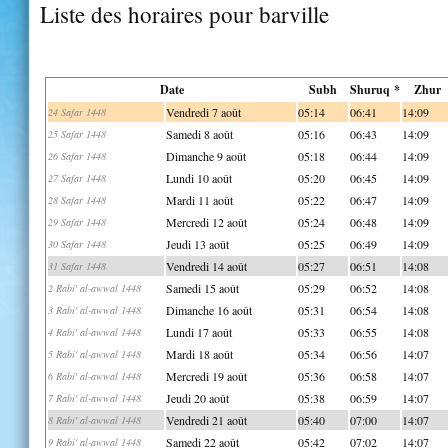
Liste des horaires pour barville
Date
Subh
Shuruq *
Zhur
Vendredi 7 août
05:14
06:41
14:09
24 Safar 1448
Samedi 8 août
05:16
06:43
14:09
25 Safar 1448
Dimanche 9 août
05:18
06:44
14:09
26 Safar 1448
Lundi 10 août
05:20
06:45
14:09
27 Safar 1448
Mardi 11 août
05:22
06:47
14:09
28 Safar 1448
Mercredi 12 août
05:24
06:48
14:09
29 Safar 1448
Jeudi 13 août
05:25
06:49
14:09
30 Safar 1448
Vendredi 14 août
05:27
06:51
14:08
31 Safar 1448
Samedi 15 août
05:29
06:52
14:08
2 Rabi' al-awwal 1448
Dimanche 16 août
05:31
06:54
14:08
3 Rabi' al-awwal 1448
Lundi 17 août
05:33
06:55
14:08
4 Rabi' al-awwal 1448
Mardi 18 août
05:34
06:56
14:07
5 Rabi' al-awwal 1448
Mercredi 19 août
05:36
06:58
14:07
6 Rabi' al-awwal 1448
Jeudi 20 août
05:38
06:59
14:07
7 Rabi' al-awwal 1448
Vendredi 21 août
05:40
07:00
14:07
8 Rabi' al-awwal 1448
Samedi 22 août
05:42
07:02
14:07
9 Rabi' al-awwal 1448