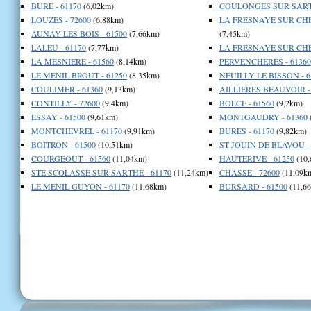
BURE - 61170
(6,02km)
COULONGES SUR SARTH
LOUZES - 72600
(6,88km)
LA FRESNAYE SUR CHE
AUNAY LES BOIS - 61500
(7,66km)
(7,45km)
LALEU - 61170
(7,77km)
LA FRESNAYE SUR CHE
LA MESNIERE - 61560
(8,14km)
PERVENCHERES - 61360
LE MENIL BROUT - 61250
(8,35km)
NEUILLY LE BISSON - 6
COULIMER - 61360
(9,13km)
AILLIERES BEAUVOIR -
CONTILLY - 72600
(9,4km)
BOECE - 61560
(9,2km)
ESSAY - 61500
(9,61km)
MONTGAUDRY - 61360
MONTCHEVREL - 61170
(9,91km)
BURES - 61170
(9,82km)
BOITRON - 61500
(10,51km)
ST JOUIN DE BLAVOU - 
COURGEOUT - 61560
(11,04km)
HAUTERIVE - 61250
(10,
STE SCOLASSE SUR SARTHE - 61170
(11,24km)
CHASSE - 72600
(11,09k
LE MENIL GUYON - 61170
(11,68km)
BURSARD - 61500
(11,6