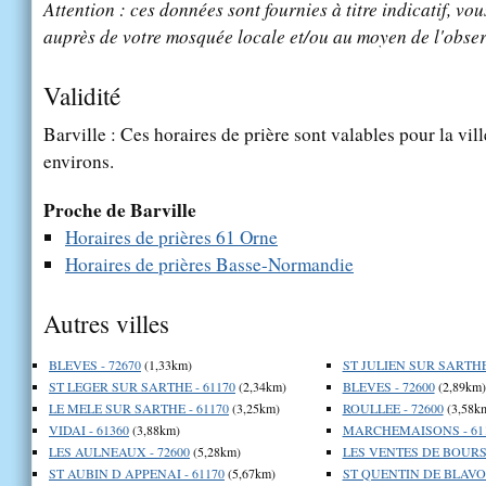
Attention : ces données sont fournies à titre indicatif, vou
auprès de votre mosquée locale et/ou au moyen de l'obser
Validité
Barville : Ces horaires de prière sont valables pour la vil
environs.
Proche de Barville
Horaires de prières 61 Orne
Horaires de prières Basse-Normandie
Autres villes
BLEVES - 72670
(1,33km)
ST JULIEN SUR SARTHE 
ST LEGER SUR SARTHE - 61170
(2,34km)
BLEVES - 72600
(2,89km)
LE MELE SUR SARTHE - 61170
(3,25km)
ROULLEE - 72600
(3,58k
VIDAI - 61360
(3,88km)
MARCHEMAISONS - 61
LES AULNEAUX - 72600
(5,28km)
LES VENTES DE BOURSE
ST AUBIN D APPENAI - 61170
(5,67km)
ST QUENTIN DE BLAVOU