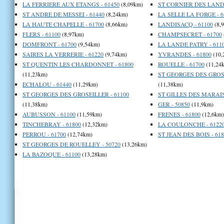
LA FERRIERE AUX ETANGS - 61450
(8,09km)
ST CORNIER DES LANDE
ST ANDRE DE MESSEI - 61440
(8,24km)
LA SELLE LA FORGE - 6
LA HAUTE CHAPELLE - 61700
(8,66km)
LANDISACQ - 61100
(8,
FLERS - 61100
(8,97km)
CHAMPSECRET - 61700
DOMFRONT - 61700
(9,54km)
LA LANDE PATRY - 611
SAIRES LA VERRERIE - 61220
(9,74km)
YVRANDES - 61800
(10,
ST QUENTIN LES CHARDONNET - 61800
ROUELLE - 61700
(11,24
(11,23km)
ST GEORGES DES GROSE
ECHALOU - 61440
(11,29km)
(11,38km)
ST GEORGES DES GROSEILLER - 61100
ST GILLES DES MARAIS 
(11,38km)
GER - 50850
(11,9km)
AUBUSSON - 61100
(11,59km)
FRENES - 61800
(12,6km)
TINCHEBRAY - 61800
(12,32km)
LA COULONCHE - 6122
PERROU - 61700
(12,74km)
ST JEAN DES BOIS - 618
ST GEORGES DE ROUELLEY - 50720
(13,26km)
LA BAZOQUE - 61100
(13,28km)