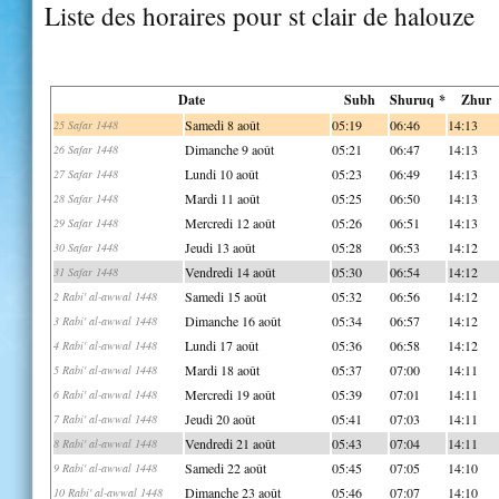
Liste des horaires pour st clair de halouze
Date
Subh
Shuruq *
Zhur
Samedi 8 août
05:19
06:46
14:13
25 Safar 1448
Dimanche 9 août
05:21
06:47
14:13
26 Safar 1448
Lundi 10 août
05:23
06:49
14:13
27 Safar 1448
Mardi 11 août
05:25
06:50
14:13
28 Safar 1448
Mercredi 12 août
05:26
06:51
14:13
29 Safar 1448
Jeudi 13 août
05:28
06:53
14:12
30 Safar 1448
Vendredi 14 août
05:30
06:54
14:12
31 Safar 1448
Samedi 15 août
05:32
06:56
14:12
2 Rabi' al-awwal 1448
Dimanche 16 août
05:34
06:57
14:12
3 Rabi' al-awwal 1448
Lundi 17 août
05:36
06:58
14:12
4 Rabi' al-awwal 1448
Mardi 18 août
05:37
07:00
14:11
5 Rabi' al-awwal 1448
Mercredi 19 août
05:39
07:01
14:11
6 Rabi' al-awwal 1448
Jeudi 20 août
05:41
07:03
14:11
7 Rabi' al-awwal 1448
Vendredi 21 août
05:43
07:04
14:11
8 Rabi' al-awwal 1448
Samedi 22 août
05:45
07:05
14:10
9 Rabi' al-awwal 1448
Dimanche 23 août
05:46
07:07
14:10
10 Rabi' al-awwal 1448