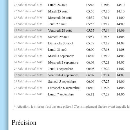
Lundi 24 août
05:48
07:08
14:10
11 Rabi' al-awwal 1448
Mardi 25 août
05:50
07:10
14:10
12 Rabi' al-awwal 1448
Mercredi 26 août
05:52
07:11
14:09
13 Rabi' al-awwal 1448
Jeudi 27 août
05:53
07:12
14:09
14 Rabi' al-awwal 1448
Vendredi 28 août
05:55
07:14
14:09
15 Rabi' al-awwal 1448
Samedi 29 août
05:57
07:15
14:08
16 Rabi' al-awwal 1448
Dimanche 30 août
05:59
07:17
14:08
17 Rabi' al-awwal 1448
Lundi 31 août
06:00
07:18
14:08
18 Rabi' al-awwal 1448
Mardi 1 septembre
06:02
07:19
14:08
19 Rabi' al-awwal 1448
Mercredi 2 septembre
06:04
07:21
14:07
20 Rabi' al-awwal 1448
Jeudi 3 septembre
06:05
07:22
14:07
21 Rabi' al-awwal 1448
Vendredi 4 septembre
06:07
07:24
14:07
22 Rabi' al-awwal 1448
Samedi 5 septembre
06:09
07:25
14:06
23 Rabi' al-awwal 1448
Dimanche 6 septembre
06:10
07:26
14:06
24 Rabi' al-awwal 1448
Lundi 7 septembre
06:12
07:28
14:06
25 Rabi' al-awwal 1448
* Attention, le shuruq n'est pas une prière ! C'est simplement l'heure avant laquelle l
Précision