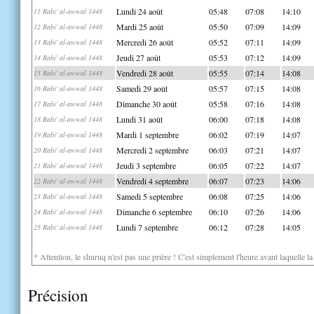
Lundi 24 août
05:48
07:08
14:10
11 Rabi' al-awwal 1448
Mardi 25 août
05:50
07:09
14:09
12 Rabi' al-awwal 1448
Mercredi 26 août
05:52
07:11
14:09
13 Rabi' al-awwal 1448
Jeudi 27 août
05:53
07:12
14:09
14 Rabi' al-awwal 1448
Vendredi 28 août
05:55
07:14
14:08
15 Rabi' al-awwal 1448
Samedi 29 août
05:57
07:15
14:08
16 Rabi' al-awwal 1448
Dimanche 30 août
05:58
07:16
14:08
17 Rabi' al-awwal 1448
Lundi 31 août
06:00
07:18
14:08
18 Rabi' al-awwal 1448
Mardi 1 septembre
06:02
07:19
14:07
19 Rabi' al-awwal 1448
Mercredi 2 septembre
06:03
07:21
14:07
20 Rabi' al-awwal 1448
Jeudi 3 septembre
06:05
07:22
14:07
21 Rabi' al-awwal 1448
Vendredi 4 septembre
06:07
07:23
14:06
22 Rabi' al-awwal 1448
Samedi 5 septembre
06:08
07:25
14:06
23 Rabi' al-awwal 1448
Dimanche 6 septembre
06:10
07:26
14:06
24 Rabi' al-awwal 1448
Lundi 7 septembre
06:12
07:28
14:05
25 Rabi' al-awwal 1448
* Attention, le shuruq n'est pas une prière ! C'est simplement l'heure avant laquelle l
Précision