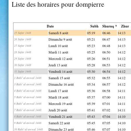
Liste des horaires pour dompierre
Date
Subh
Shuruq *
Zhur
Samedi 8 août
05:19
06:46
14:13
25 Safar 1448
Dimanche 9 août
05:21
06:47
14:13
26 Safar 1448
Lundi 10 août
05:23
06:48
14:13
27 Safar 1448
Mardi 11 août
05:25
06:50
14:12
28 Safar 1448
Mercredi 12 août
05:26
06:51
14:12
29 Safar 1448
Jeudi 13 août
05:28
06:53
14:12
30 Safar 1448
Vendredi 14 août
05:30
06:54
14:12
31 Safar 1448
Samedi 15 août
05:32
06:55
14:12
2 Rabi' al-awwal 1448
Dimanche 16 août
05:34
06:57
14:12
3 Rabi' al-awwal 1448
Lundi 17 août
05:36
06:58
14:11
4 Rabi' al-awwal 1448
Mardi 18 août
05:37
07:00
14:11
5 Rabi' al-awwal 1448
Mercredi 19 août
05:39
07:01
14:11
6 Rabi' al-awwal 1448
Jeudi 20 août
05:41
07:02
14:11
7 Rabi' al-awwal 1448
Vendredi 21 août
05:43
07:04
14:10
8 Rabi' al-awwal 1448
Samedi 22 août
05:45
07:05
14:10
9 Rabi' al-awwal 1448
Dimanche 23 août
05:46
07:07
14:10
10 Rabi' al-awwal 1448