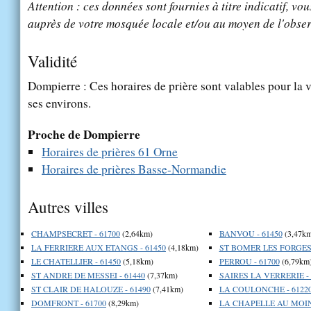
Attention : ces données sont fournies à titre indicatif, vou
auprès de votre mosquée locale et/ou au moyen de l'obser
Validité
Dompierre : Ces horaires de prière sont valables pour la v
ses environs.
Proche de Dompierre
Horaires de prières 61 Orne
Horaires de prières Basse-Normandie
Autres villes
CHAMPSECRET - 61700
(2,64km)
BANVOU - 61450
(3,47km
LA FERRIERE AUX ETANGS - 61450
(4,18km)
ST BOMER LES FORGES 
LE CHATELLIER - 61450
(5,18km)
PERROU - 61700
(6,79km
ST ANDRE DE MESSEI - 61440
(7,37km)
SAIRES LA VERRERIE - 
ST CLAIR DE HALOUZE - 61490
(7,41km)
LA COULONCHE - 6122
DOMFRONT - 61700
(8,29km)
LA CHAPELLE AU MOINE