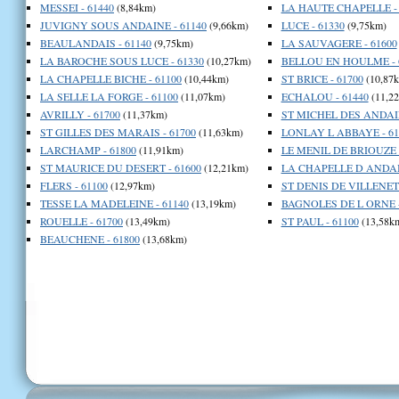
MESSEI - 61440
(8,84km)
LA HAUTE CHAPELLE - 
JUVIGNY SOUS ANDAINE - 61140
(9,66km)
LUCE - 61330
(9,75km)
BEAULANDAIS - 61140
(9,75km)
LA SAUVAGERE - 61600
LA BAROCHE SOUS LUCE - 61330
(10,27km)
BELLOU EN HOULME - 
LA CHAPELLE BICHE - 61100
(10,44km)
ST BRICE - 61700
(10,87
LA SELLE LA FORGE - 61100
(11,07km)
ECHALOU - 61440
(11,2
AVRILLY - 61700
(11,37km)
ST MICHEL DES ANDAIN
ST GILLES DES MARAIS - 61700
(11,63km)
LONLAY L ABBAYE - 61
LARCHAMP - 61800
(11,91km)
LE MENIL DE BRIOUZE -
ST MAURICE DU DESERT - 61600
(12,21km)
LA CHAPELLE D ANDAIN
FLERS - 61100
(12,97km)
ST DENIS DE VILLENETT
TESSE LA MADELEINE - 61140
(13,19km)
BAGNOLES DE L ORNE -
ROUELLE - 61700
(13,49km)
ST PAUL - 61100
(13,58k
BEAUCHENE - 61800
(13,68km)