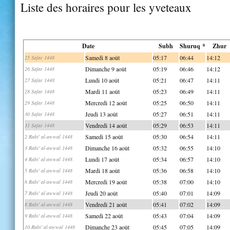
Liste des horaires pour les yveteaux
Date
Subh
Shuruq *
Zhur
Samedi 8 août
05:17
06:44
14:12
25 Safar 1448
Dimanche 9 août
05:19
06:46
14:12
26 Safar 1448
Lundi 10 août
05:21
06:47
14:11
27 Safar 1448
Mardi 11 août
05:23
06:49
14:11
28 Safar 1448
Mercredi 12 août
05:25
06:50
14:11
29 Safar 1448
Jeudi 13 août
05:27
06:51
14:11
30 Safar 1448
Vendredi 14 août
05:29
06:53
14:11
31 Safar 1448
Samedi 15 août
05:30
06:54
14:11
2 Rabi' al-awwal 1448
Dimanche 16 août
05:32
06:55
14:10
3 Rabi' al-awwal 1448
Lundi 17 août
05:34
06:57
14:10
4 Rabi' al-awwal 1448
Mardi 18 août
05:36
06:58
14:10
5 Rabi' al-awwal 1448
Mercredi 19 août
05:38
07:00
14:10
6 Rabi' al-awwal 1448
Jeudi 20 août
05:40
07:01
14:09
7 Rabi' al-awwal 1448
Vendredi 21 août
05:41
07:02
14:09
8 Rabi' al-awwal 1448
Samedi 22 août
05:43
07:04
14:09
9 Rabi' al-awwal 1448
Dimanche 23 août
05:45
07:05
14:09
10 Rabi' al-awwal 1448