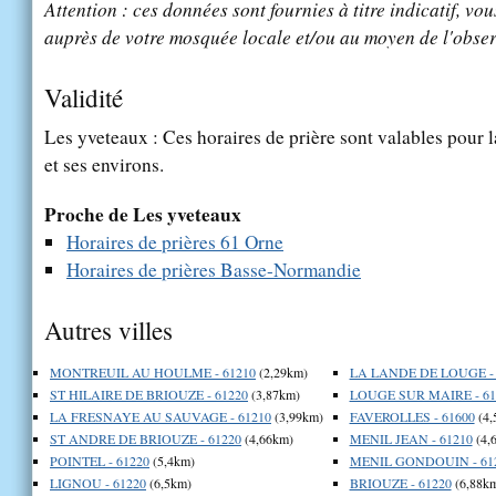
Attention : ces données sont fournies à titre indicatif, vou
auprès de votre mosquée locale et/ou au moyen de l'obser
Validité
Les yveteaux : Ces horaires de prière sont valables pour l
et ses environs.
Proche de Les yveteaux
Horaires de prières 61 Orne
Horaires de prières Basse-Normandie
Autres villes
MONTREUIL AU HOULME - 61210
(2,29km)
LA LANDE DE LOUGE - 
ST HILAIRE DE BRIOUZE - 61220
(3,87km)
LOUGE SUR MAIRE - 61
LA FRESNAYE AU SAUVAGE - 61210
(3,99km)
FAVEROLLES - 61600
(4,
ST ANDRE DE BRIOUZE - 61220
(4,66km)
MENIL JEAN - 61210
(4,
POINTEL - 61220
(5,4km)
MENIL GONDOUIN - 61
LIGNOU - 61220
(6,5km)
BRIOUZE - 61220
(6,88k