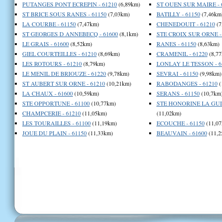
PUTANGES PONT ECREPIN - 61210
(6,89km)
ST OUEN SUR MAIRE - 
ST BRICE SOUS RANES - 61150
(7,03km)
BATILLY - 61150
(7,46km
LA COURBE - 61150
(7,47km)
CHENEDOUIT - 61210
(7
ST GEORGES D ANNEBECQ - 61600
(8,1km)
STE CROIX SUR ORNE -
LE GRAIS - 61600
(8,52km)
RANES - 61150
(8,63km)
GIEL COURTEILLES - 61210
(8,69km)
CRAMENIL - 61220
(8,77
LES ROTOURS - 61210
(8,79km)
LONLAY LE TESSON - 6
LE MENIL DE BRIOUZE - 61220
(9,78km)
SEVRAI - 61150
(9,98km)
ST AUBERT SUR ORNE - 61210
(10,21km)
RABODANGES - 61210
(
LA CHAUX - 61600
(10,59km)
SERANS - 61150
(10,7km
STE OPPORTUNE - 61100
(10,77km)
STE HONORINE LA GUI
CHAMPCERIE - 61210
(11,05km)
(11,02km)
LES TOURAILLES - 61100
(11,19km)
ECOUCHE - 61150
(11,07
JOUE DU PLAIN - 61150
(11,33km)
BEAUVAIN - 61600
(11,2