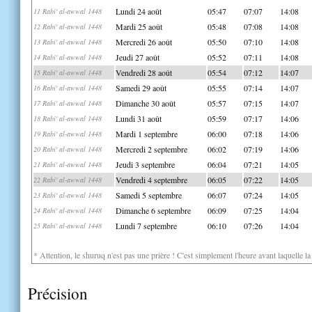
Lundi 24 août
05:47
07:07
14:08
11 Rabi' al-awwal 1448
Mardi 25 août
05:48
07:08
14:08
12 Rabi' al-awwal 1448
Mercredi 26 août
05:50
07:10
14:08
13 Rabi' al-awwal 1448
Jeudi 27 août
05:52
07:11
14:08
14 Rabi' al-awwal 1448
Vendredi 28 août
05:54
07:12
14:07
15 Rabi' al-awwal 1448
Samedi 29 août
05:55
07:14
14:07
16 Rabi' al-awwal 1448
Dimanche 30 août
05:57
07:15
14:07
17 Rabi' al-awwal 1448
Lundi 31 août
05:59
07:17
14:06
18 Rabi' al-awwal 1448
Mardi 1 septembre
06:00
07:18
14:06
19 Rabi' al-awwal 1448
Mercredi 2 septembre
06:02
07:19
14:06
20 Rabi' al-awwal 1448
Jeudi 3 septembre
06:04
07:21
14:05
21 Rabi' al-awwal 1448
Vendredi 4 septembre
06:05
07:22
14:05
22 Rabi' al-awwal 1448
Samedi 5 septembre
06:07
07:24
14:05
23 Rabi' al-awwal 1448
Dimanche 6 septembre
06:09
07:25
14:04
24 Rabi' al-awwal 1448
Lundi 7 septembre
06:10
07:26
14:04
25 Rabi' al-awwal 1448
* Attention, le shuruq n'est pas une prière ! C'est simplement l'heure avant laquelle l
Précision