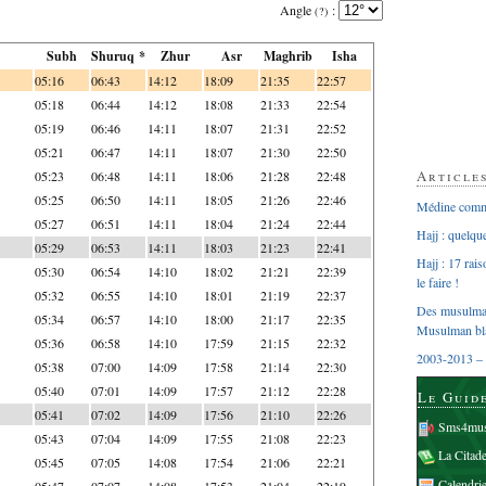
Angle
:
(?)
Subh
Shuruq *
Zhur
Asr
Maghrib
Isha
05:16
06:43
14:12
18:09
21:35
22:57
05:18
06:44
14:12
18:08
21:33
22:54
05:19
06:46
14:11
18:07
21:31
22:52
05:21
06:47
14:11
18:07
21:30
22:50
Article
05:23
06:48
14:11
18:06
21:28
22:48
05:25
06:50
14:11
18:05
21:26
22:46
Médine comme
05:27
06:51
14:11
18:04
21:24
22:44
Hajj : quelq
05:29
06:53
14:11
18:03
21:23
22:41
Hajj : 17 rai
05:30
06:54
14:10
18:02
21:21
22:39
le faire !
05:32
06:55
14:10
18:01
21:19
22:37
Des musulman
05:34
06:57
14:10
18:00
21:17
22:35
Musulman bl
05:36
06:58
14:10
17:59
21:15
22:32
2003-2013 – 
05:38
07:00
14:09
17:58
21:14
22:30
05:40
07:01
14:09
17:57
21:12
22:28
Le Guid
05:41
07:02
14:09
17:56
21:10
22:26
Sms4mus
05:43
07:04
14:09
17:55
21:08
22:23
La Citad
05:45
07:05
14:08
17:54
21:06
22:21
Calendri
05:47
07:07
14:08
17:53
21:04
22:19