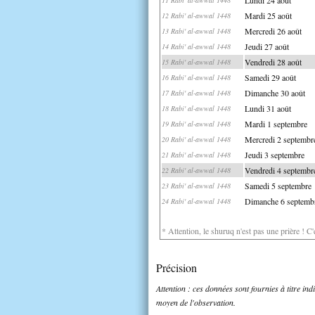
Mardi 25 août
12 Rabi' al-awwal 1448
Mercredi 26 août
13 Rabi' al-awwal 1448
Jeudi 27 août
14 Rabi' al-awwal 1448
Vendredi 28 août
15 Rabi' al-awwal 1448
Samedi 29 août
16 Rabi' al-awwal 1448
Dimanche 30 août
17 Rabi' al-awwal 1448
Lundi 31 août
18 Rabi' al-awwal 1448
Mardi 1 septembre
19 Rabi' al-awwal 1448
Mercredi 2 septembr
20 Rabi' al-awwal 1448
Jeudi 3 septembre
21 Rabi' al-awwal 1448
Vendredi 4 septembr
22 Rabi' al-awwal 1448
Samedi 5 septembre
23 Rabi' al-awwal 1448
Dimanche 6 septemb
24 Rabi' al-awwal 1448
* Attention, le shuruq n'est pas une prière ! C
Précision
Attention : ces données sont fournies à titre in
moyen de l'observation.