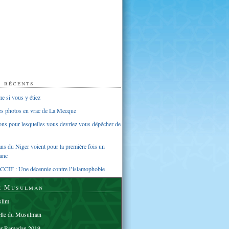
s récents
 si vous y étiez
ues photos en vrac de La Mecque
sons pour lesquelles vous devriez vous dépêcher de
s du Niger voient pour la première fois un
anc
CCIF : Une décennie contre l’islamophobie
e Musulman
lim
elle du Musulman
er Ramadan 2019