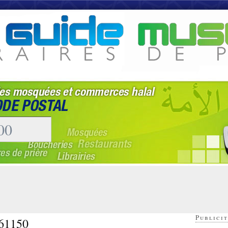
Publicit
 61150