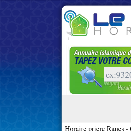
|
Horaire priere Ranes -