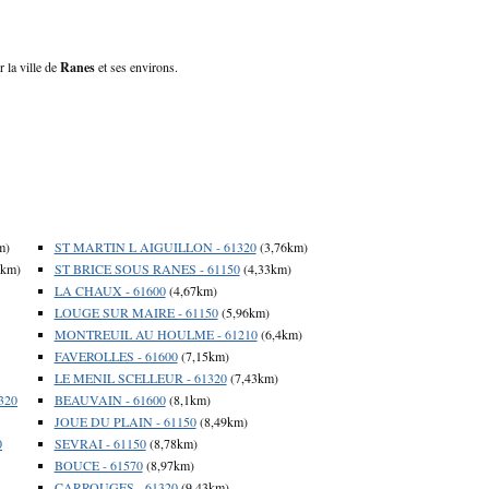
 la ville de
Ranes
et ses environs.
m)
ST MARTIN L AIGUILLON - 61320
(3,76km)
3km)
ST BRICE SOUS RANES - 61150
(4,33km)
LA CHAUX - 61600
(4,67km)
LOUGE SUR MAIRE - 61150
(5,96km)
MONTREUIL AU HOULME - 61210
(6,4km)
FAVEROLLES - 61600
(7,15km)
LE MENIL SCELLEUR - 61320
(7,43km)
320
BEAUVAIN - 61600
(8,1km)
JOUE DU PLAIN - 61150
(8,49km)
0
SEVRAI - 61150
(8,78km)
BOUCE - 61570
(8,97km)
CARROUGES - 61320
(9,43km)