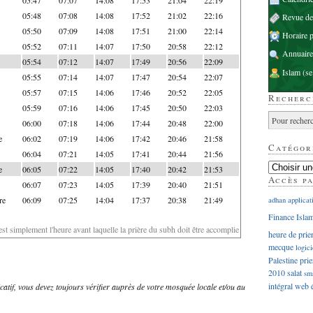
05:48
07:08
14:08
17:52
21:02
22:16
Revue d
05:50
07:09
14:08
17:51
21:00
22:14
Horaire p
05:52
07:11
14:07
17:50
20:58
22:12
Annuaire
05:54
07:12
14:07
17:49
20:56
22:09
Islam
(se
05:55
07:14
14:07
17:47
20:54
22:07
05:57
07:15
14:06
17:46
20:52
22:05
Recherc
05:59
07:16
14:06
17:45
20:50
22:03
06:00
07:18
14:06
17:44
20:48
22:00
e
06:02
07:19
14:06
17:42
20:46
21:58
Catégor
06:04
07:21
14:05
17:41
20:44
21:56
e
06:05
07:22
14:05
17:40
20:42
21:53
Accès p
06:07
07:23
14:05
17:39
20:40
21:51
re
06:09
07:25
14:04
17:37
20:38
21:49
adhan
applicat
Finance Isla
'est simplement l'heure avant laquelle la prière du subh doit être accomplie
heure de prie
mecque
logici
Palestine
prie
2010
salat
sm
intégral
web
dicatif, vous devez toujours vérifier auprès de votre mosquée locale et/ou au