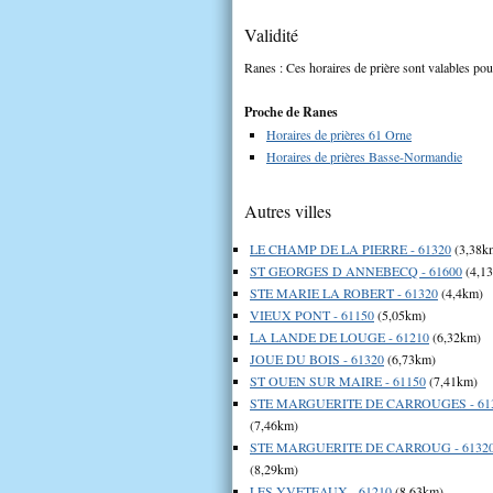
Validité
Ranes : Ces horaires de prière sont valables pour
Proche de Ranes
Horaires de prières 61 Orne
Horaires de prières Basse-Normandie
Autres villes
LE CHAMP DE LA PIERRE - 61320
(3,38k
ST GEORGES D ANNEBECQ - 61600
(4,1
STE MARIE LA ROBERT - 61320
(4,4km)
VIEUX PONT - 61150
(5,05km)
LA LANDE DE LOUGE - 61210
(6,32km)
JOUE DU BOIS - 61320
(6,73km)
ST OUEN SUR MAIRE - 61150
(7,41km)
STE MARGUERITE DE CARROUGES - 61
(7,46km)
STE MARGUERITE DE CARROUG - 6132
(8,29km)
LES YVETEAUX - 61210
(8,63km)