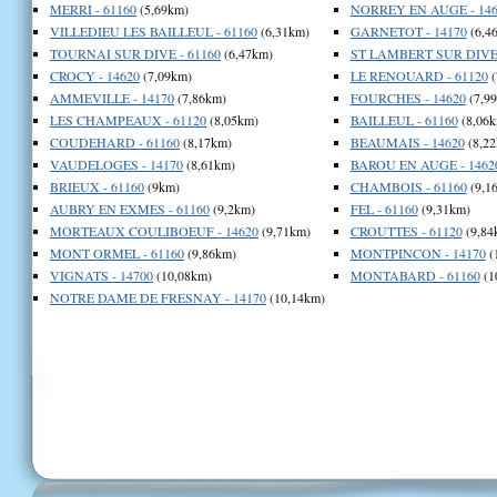
MERRI - 61160
(5,69km)
NORREY EN AUGE - 146
VILLEDIEU LES BAILLEUL - 61160
(6,31km)
GARNETOT - 14170
(6,4
TOURNAI SUR DIVE - 61160
(6,47km)
ST LAMBERT SUR DIVE 
CROCY - 14620
(7,09km)
LE RENOUARD - 61120
(
AMMEVILLE - 14170
(7,86km)
FOURCHES - 14620
(7,9
LES CHAMPEAUX - 61120
(8,05km)
BAILLEUL - 61160
(8,06k
COUDEHARD - 61160
(8,17km)
BEAUMAIS - 14620
(8,22
VAUDELOGES - 14170
(8,61km)
BAROU EN AUGE - 1462
BRIEUX - 61160
(9km)
CHAMBOIS - 61160
(9,1
AUBRY EN EXMES - 61160
(9,2km)
FEL - 61160
(9,31km)
MORTEAUX COULIBOEUF - 14620
(9,71km)
CROUTTES - 61120
(9,84
MONT ORMEL - 61160
(9,86km)
MONTPINCON - 14170
(
VIGNATS - 14700
(10,08km)
MONTABARD - 61160
(1
NOTRE DAME DE FRESNAY - 14170
(10,14km)