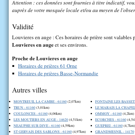
Attention : ces données sont fournies à titre indicatif, vou
auprès de votre mosquée locale et/ou au moyen de l'obser
Validité
Louvieres en auge : Ces horaires de prière sont valables p
Louvieres en auge
et ses environs.
Proche de Louvieres en auge
Horaires de prières 61 Orne
Horaires de prières Basse-Normandie
Autres villes
MONTREUIL LA CAMBE - 61160
(2,07km)
FONTAINE LES BASSETS
TRUN - 61160
(3,01km)
LE MARAIS LA CHAPELL
COULONCES - 61160
(4,06km)
OMMOY - 61160
(4,2km)
LES MOUTIERS EN AUGE - 14620
(4,51km)
ECORCHES - 61160
(4,54
NEAUPHE SUR DIVE - 61160
(4,59km)
GUEPREI - 61160
(4,7km)
ST GERVAIS DES SABLONS - 61160
(4,97km)
GRANDMESNIL - 14170