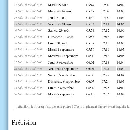
Mardi 25 août
05:47
07:07
14:07
12 Rabi' al-awwal 1448
Mercredi 26 août
05:48
07:08
14:07
13 Rabi' al-awwal 1448
Jeudi 27 août
05:50
07:09
14:06
14 Rabi' al-awwal 1448
Vendredi 28 août
05:52
07:11
14:06
15 Rabi' al-awwal 1448
Samedi 29 août
05:54
07:12
14:06
16 Rabi' al-awwal 1448
Dimanche 30 août
05:55
07:14
14:06
17 Rabi' al-awwal 1448
Lundi 31 août
05:57
07:15
14:05
18 Rabi' al-awwal 1448
Mardi 1 septembre
05:59
07:16
14:05
19 Rabi' al-awwal 1448
Mercredi 2 septembre
06:00
07:18
14:05
20 Rabi' al-awwal 1448
Jeudi 3 septembre
06:02
07:19
14:04
21 Rabi' al-awwal 1448
Vendredi 4 septembre
06:04
07:21
14:04
22 Rabi' al-awwal 1448
Samedi 5 septembre
06:05
07:22
14:04
23 Rabi' al-awwal 1448
Dimanche 6 septembre
06:07
07:24
14:03
24 Rabi' al-awwal 1448
Lundi 7 septembre
06:09
07:25
14:03
25 Rabi' al-awwal 1448
Mardi 8 septembre
06:10
07:26
14:03
26 Rabi' al-awwal 1448
* Attention, le shuruq n'est pas une prière ! C'est simplement l'heure avant laquelle l
Précision