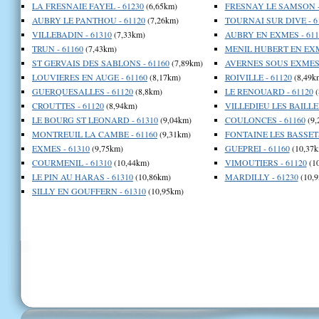
LA FRESNAIE FAYEL - 61230
(6,65km)
FRESNAY LE SAMSON -
AUBRY LE PANTHOU - 61120
(7,26km)
TOURNAI SUR DIVE - 6
VILLEBADIN - 61310
(7,33km)
AUBRY EN EXMES - 611
TRUN - 61160
(7,43km)
MENIL HUBERT EN EXME
ST GERVAIS DES SABLONS - 61160
(7,89km)
AVERNES SOUS EXMES 
LOUVIERES EN AUGE - 61160
(8,17km)
ROIVILLE - 61120
(8,49k
GUERQUESALLES - 61120
(8,8km)
LE RENOUARD - 61120
(
CROUTTES - 61120
(8,94km)
VILLEDIEU LES BAILLEU
LE BOURG ST LEONARD - 61310
(9,04km)
COULONCES - 61160
(9,
MONTREUIL LA CAMBE - 61160
(9,31km)
FONTAINE LES BASSETS
EXMES - 61310
(9,75km)
GUEPREI - 61160
(10,37k
COURMENIL - 61310
(10,44km)
VIMOUTIERS - 61120
(1
LE PIN AU HARAS - 61310
(10,86km)
MARDILLY - 61230
(10,9
SILLY EN GOUFFERN - 61310
(10,95km)