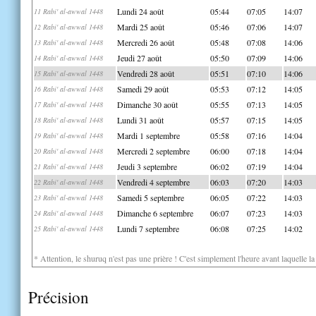
Lundi 24 août
05:44
07:05
14:07
11 Rabi' al-awwal 1448
Mardi 25 août
05:46
07:06
14:07
12 Rabi' al-awwal 1448
Mercredi 26 août
05:48
07:08
14:06
13 Rabi' al-awwal 1448
Jeudi 27 août
05:50
07:09
14:06
14 Rabi' al-awwal 1448
Vendredi 28 août
05:51
07:10
14:06
15 Rabi' al-awwal 1448
Samedi 29 août
05:53
07:12
14:05
16 Rabi' al-awwal 1448
Dimanche 30 août
05:55
07:13
14:05
17 Rabi' al-awwal 1448
Lundi 31 août
05:57
07:15
14:05
18 Rabi' al-awwal 1448
Mardi 1 septembre
05:58
07:16
14:04
19 Rabi' al-awwal 1448
Mercredi 2 septembre
06:00
07:18
14:04
20 Rabi' al-awwal 1448
Jeudi 3 septembre
06:02
07:19
14:04
21 Rabi' al-awwal 1448
Vendredi 4 septembre
06:03
07:20
14:03
22 Rabi' al-awwal 1448
Samedi 5 septembre
06:05
07:22
14:03
23 Rabi' al-awwal 1448
Dimanche 6 septembre
06:07
07:23
14:03
24 Rabi' al-awwal 1448
Lundi 7 septembre
06:08
07:25
14:02
25 Rabi' al-awwal 1448
* Attention, le shuruq n'est pas une prière ! C'est simplement l'heure avant laquelle l
Précision