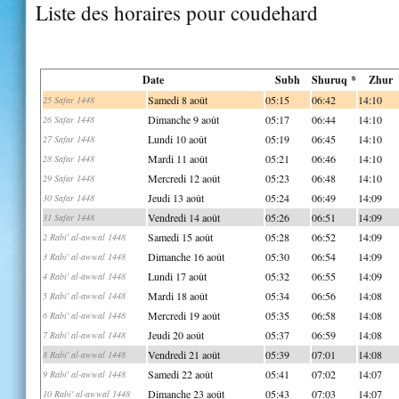
Liste des horaires pour coudehard
Date
Subh
Shuruq *
Zhur
Samedi 8 août
05:15
06:42
14:10
25 Safar 1448
Dimanche 9 août
05:17
06:44
14:10
26 Safar 1448
Lundi 10 août
05:19
06:45
14:10
27 Safar 1448
Mardi 11 août
05:21
06:46
14:10
28 Safar 1448
Mercredi 12 août
05:23
06:48
14:10
29 Safar 1448
Jeudi 13 août
05:24
06:49
14:09
30 Safar 1448
Vendredi 14 août
05:26
06:51
14:09
31 Safar 1448
Samedi 15 août
05:28
06:52
14:09
2 Rabi' al-awwal 1448
Dimanche 16 août
05:30
06:54
14:09
3 Rabi' al-awwal 1448
Lundi 17 août
05:32
06:55
14:09
4 Rabi' al-awwal 1448
Mardi 18 août
05:34
06:56
14:08
5 Rabi' al-awwal 1448
Mercredi 19 août
05:35
06:58
14:08
6 Rabi' al-awwal 1448
Jeudi 20 août
05:37
06:59
14:08
7 Rabi' al-awwal 1448
Vendredi 21 août
05:39
07:01
14:08
8 Rabi' al-awwal 1448
Samedi 22 août
05:41
07:02
14:07
9 Rabi' al-awwal 1448
Dimanche 23 août
05:43
07:03
14:07
10 Rabi' al-awwal 1448