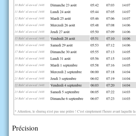
Dimanche 23 août
05:42
07:03
14:07
10 Rabi' al-awwal 1448
Lundi 24 août
05:44
07:05
14:07
11 Rabi' al-awwal 1448
Mardi 25 août
05:46
07:06
14:07
12 Rabi' al-awwal 1448
Mercredi 26 août
05:48
07:08
14:06
13 Rabi' al-awwal 1448
Jeudi 27 août
05:50
07:09
14:06
14 Rabi' al-awwal 1448
Vendredi 28 août
05:51
07:10
14:06
15 Rabi' al-awwal 1448
Samedi 29 août
05:53
07:12
14:06
16 Rabi' al-awwal 1448
Dimanche 30 août
05:55
07:13
14:05
17 Rabi' al-awwal 1448
Lundi 31 août
05:56
07:15
14:05
18 Rabi' al-awwal 1448
Mardi 1 septembre
05:58
07:16
14:05
19 Rabi' al-awwal 1448
Mercredi 2 septembre
06:00
07:18
14:04
20 Rabi' al-awwal 1448
Jeudi 3 septembre
06:02
07:19
14:04
21 Rabi' al-awwal 1448
Vendredi 4 septembre
06:03
07:20
14:04
22 Rabi' al-awwal 1448
Samedi 5 septembre
06:05
07:22
14:03
23 Rabi' al-awwal 1448
Dimanche 6 septembre
06:07
07:23
14:03
24 Rabi' al-awwal 1448
* Attention, le shuruq n'est pas une prière ! C'est simplement l'heure avant laquelle l
Précision