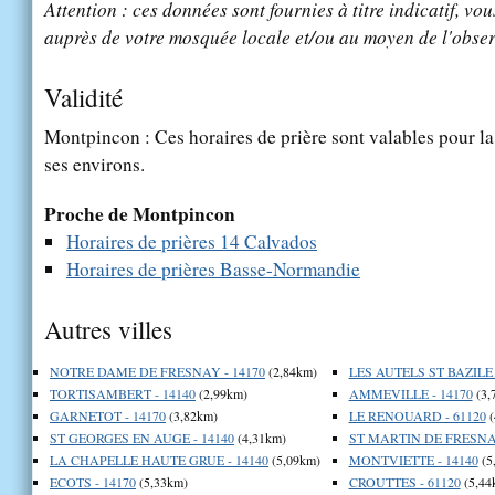
Attention : ces données sont fournies à titre indicatif, vou
auprès de votre mosquée locale et/ou au moyen de l'obser
Validité
Montpincon : Ces horaires de prière sont valables pour la
ses environs.
Proche de Montpincon
Horaires de prières 14 Calvados
Horaires de prières Basse-Normandie
Autres villes
NOTRE DAME DE FRESNAY - 14170
(2,84km)
LES AUTELS ST BAZILE 
TORTISAMBERT - 14140
(2,99km)
AMMEVILLE - 14170
(3,
GARNETOT - 14170
(3,82km)
LE RENOUARD - 61120
(
ST GEORGES EN AUGE - 14140
(4,31km)
ST MARTIN DE FRESNAY
LA CHAPELLE HAUTE GRUE - 14140
(5,09km)
MONTVIETTE - 14140
(5
ECOTS - 14170
(5,33km)
CROUTTES - 61120
(5,44