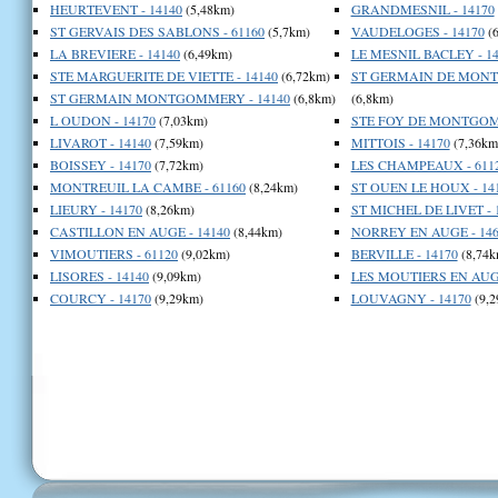
HEURTEVENT - 14140
(5,48km)
GRANDMESNIL - 14170
ST GERVAIS DES SABLONS - 61160
(5,7km)
VAUDELOGES - 14170
(6
LA BREVIERE - 14140
(6,49km)
LE MESNIL BACLEY - 14
STE MARGUERITE DE VIETTE - 14140
(6,72km)
ST GERMAIN DE MONT
ST GERMAIN MONTGOMMERY - 14140
(6,8km)
(6,8km)
L OUDON - 14170
(7,03km)
STE FOY DE MONTGOMM
LIVAROT - 14140
(7,59km)
MITTOIS - 14170
(7,36km
BOISSEY - 14170
(7,72km)
LES CHAMPEAUX - 611
MONTREUIL LA CAMBE - 61160
(8,24km)
ST OUEN LE HOUX - 14
LIEURY - 14170
(8,26km)
ST MICHEL DE LIVET - 
CASTILLON EN AUGE - 14140
(8,44km)
NORREY EN AUGE - 146
VIMOUTIERS - 61120
(9,02km)
BERVILLE - 14170
(8,74k
LISORES - 14140
(9,09km)
LES MOUTIERS EN AUGE
COURCY - 14170
(9,29km)
LOUVAGNY - 14170
(9,2