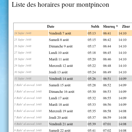
Liste des horaires pour montpincon
Date
Subh
Shuruq *
Zhur
Vendredi 7 août
05:13
06:41
14:10
24 Safar 1448
Samedi 8 août
05:15
06:42
14:10
25 Safar 1448
Dimanche 9 août
05:17
06:44
14:10
26 Safar 1448
Lundi 10 août
05:18
06:45
14:10
27 Safar 1448
Mardi 11 août
05:20
06:46
14:10
28 Safar 1448
Mercredi 12 août
05:22
06:48
14:10
29 Safar 1448
Jeudi 13 août
05:24
06:49
14:10
30 Safar 1448
Vendredi 14 août
05:26
06:51
14:09
31 Safar 1448
Samedi 15 août
05:28
06:52
14:09
2 Rabi' al-awwal 1448
Dimanche 16 août
05:30
06:53
14:09
3 Rabi' al-awwal 1448
Lundi 17 août
05:32
06:55
14:09
4 Rabi' al-awwal 1448
Mardi 18 août
05:33
06:56
14:09
5 Rabi' al-awwal 1448
Mercredi 19 août
05:35
06:58
14:08
6 Rabi' al-awwal 1448
Jeudi 20 août
05:37
06:59
14:08
7 Rabi' al-awwal 1448
Vendredi 21 août
05:39
07:01
14:08
8 Rabi' al-awwal 1448
Samedi 22 août
05:41
07:02
14:08
9 Rabi' al-awwal 1448