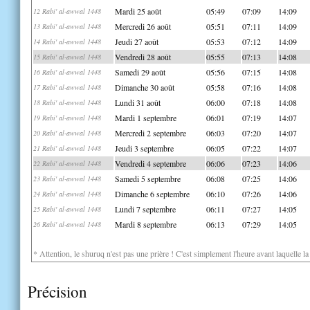
Mardi 25 août
05:49
07:09
14:09
12 Rabi' al-awwal 1448
Mercredi 26 août
05:51
07:11
14:09
13 Rabi' al-awwal 1448
Jeudi 27 août
05:53
07:12
14:09
14 Rabi' al-awwal 1448
Vendredi 28 août
05:55
07:13
14:08
15 Rabi' al-awwal 1448
Samedi 29 août
05:56
07:15
14:08
16 Rabi' al-awwal 1448
Dimanche 30 août
05:58
07:16
14:08
17 Rabi' al-awwal 1448
Lundi 31 août
06:00
07:18
14:08
18 Rabi' al-awwal 1448
Mardi 1 septembre
06:01
07:19
14:07
19 Rabi' al-awwal 1448
Mercredi 2 septembre
06:03
07:20
14:07
20 Rabi' al-awwal 1448
Jeudi 3 septembre
06:05
07:22
14:07
21 Rabi' al-awwal 1448
Vendredi 4 septembre
06:06
07:23
14:06
22 Rabi' al-awwal 1448
Samedi 5 septembre
06:08
07:25
14:06
23 Rabi' al-awwal 1448
Dimanche 6 septembre
06:10
07:26
14:06
24 Rabi' al-awwal 1448
Lundi 7 septembre
06:11
07:27
14:05
25 Rabi' al-awwal 1448
Mardi 8 septembre
06:13
07:29
14:05
26 Rabi' al-awwal 1448
* Attention, le shuruq n'est pas une prière ! C'est simplement l'heure avant laquelle l
Précision