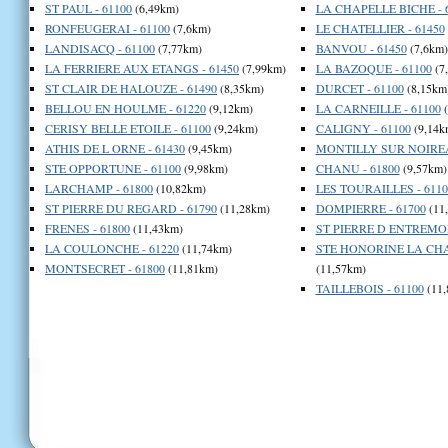
ST PAUL - 61100
(6,49km)
LA CHAPELLE BICHE - 
RONFEUGERAI - 61100
(7,6km)
LE CHATELLIER - 61450
LANDISACQ - 61100
(7,77km)
BANVOU - 61450
(7,6km)
LA FERRIERE AUX ETANGS - 61450
(7,99km)
LA BAZOQUE - 61100
(7
ST CLAIR DE HALOUZE - 61490
(8,35km)
DURCET - 61100
(8,15km
BELLOU EN HOULME - 61220
(9,12km)
LA CARNEILLE - 61100
(
CERISY BELLE ETOILE - 61100
(9,24km)
CALIGNY - 61100
(9,14k
ATHIS DE L ORNE - 61430
(9,45km)
MONTILLY SUR NOIREA
STE OPPORTUNE - 61100
(9,98km)
CHANU - 61800
(9,57km)
LARCHAMP - 61800
(10,82km)
LES TOURAILLES - 6110
ST PIERRE DU REGARD - 61790
(11,28km)
DOMPIERRE - 61700
(11
FRENES - 61800
(11,43km)
ST PIERRE D ENTREMON
LA COULONCHE - 61220
(11,74km)
STE HONORINE LA CHA
MONTSECRET - 61800
(11,81km)
(11,57km)
TAILLEBOIS - 61100
(11,