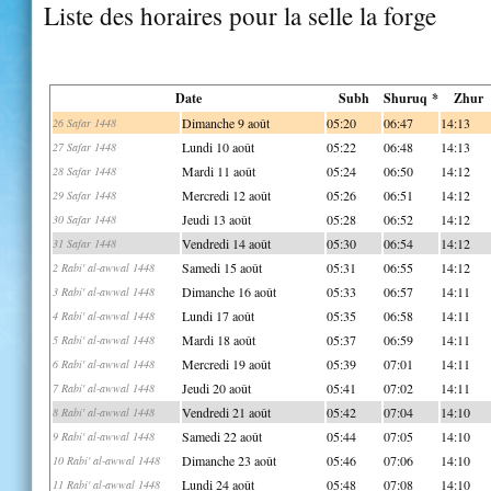
Liste des horaires pour la selle la forge
Date
Subh
Shuruq *
Zhur
Dimanche 9 août
05:20
06:47
14:13
26 Safar 1448
Lundi 10 août
05:22
06:48
14:13
27 Safar 1448
Mardi 11 août
05:24
06:50
14:12
28 Safar 1448
Mercredi 12 août
05:26
06:51
14:12
29 Safar 1448
Jeudi 13 août
05:28
06:52
14:12
30 Safar 1448
Vendredi 14 août
05:30
06:54
14:12
31 Safar 1448
Samedi 15 août
05:31
06:55
14:12
2 Rabi' al-awwal 1448
Dimanche 16 août
05:33
06:57
14:11
3 Rabi' al-awwal 1448
Lundi 17 août
05:35
06:58
14:11
4 Rabi' al-awwal 1448
Mardi 18 août
05:37
06:59
14:11
5 Rabi' al-awwal 1448
Mercredi 19 août
05:39
07:01
14:11
6 Rabi' al-awwal 1448
Jeudi 20 août
05:41
07:02
14:11
7 Rabi' al-awwal 1448
Vendredi 21 août
05:42
07:04
14:10
8 Rabi' al-awwal 1448
Samedi 22 août
05:44
07:05
14:10
9 Rabi' al-awwal 1448
Dimanche 23 août
05:46
07:06
14:10
10 Rabi' al-awwal 1448
Lundi 24 août
05:48
07:08
14:10
11 Rabi' al-awwal 1448