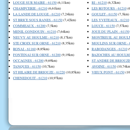
LOUGE SUR MAIRE - 61150
(6,11km)
RI - 61210
(6,32km)
CHAMPCERIE - 61210
(6,61km)
LES ROTOURS - 61210
(6
LA LANDE DE LOUGE - 61210
(7,24km)
GOULET - 61150
(7,3km)
ST BRICE SOUS RANES - 61150
(7,42km)
LES YVETEAUX - 61210
COMMEAUX - 61200
(7,5km)
LOUCE - 61150
(7,57km)
MENIL GONDOUIN - 61210
(7,64km)
JOUE DU PLAIN - 61150
NEUVY AU HOULME - 61210
(8,17km)
MONTREUIL AU HOULME
STE CROIX SUR ORNE - 61210
(8,35km)
MOULINS SUR ORNE - 
RONAI - 61160
(8,85km)
RABODANGES - 61210
(
FONTENAI SUR ORNE - 61200
(9,19km)
BAZOCHES AU HOULME 
OCCAGNES - 61200
(9,69km)
ST ANDRE DE BRIOUZE 
TANQUES - 61150
(10,7km)
AVOINE - 61150
(10,74km
ST HILAIRE DE BRIOUZE - 61220
(10,85km)
VIEUX PONT - 61150
(10
CHENEDOUIT - 61210
(10,97km)