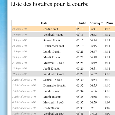
Liste des horaires pour la courbe
Date
Subh
Shuruq *
Zhur
Jeudi 6 août
05:13
06:41
14:12
23 Safar 1448
Vendredi 7 août
05:15
06:43
14:12
24 Safar 1448
Samedi 8 août
05:17
06:44
14:11
25 Safar 1448
Dimanche 9 août
05:19
06:45
14:11
26 Safar 1448
Lundi 10 août
05:21
06:47
14:11
27 Safar 1448
Mardi 11 août
05:23
06:48
14:11
28 Safar 1448
Mercredi 12 août
05:24
06:49
14:11
29 Safar 1448
Jeudi 13 août
05:26
06:51
14:11
30 Safar 1448
Vendredi 14 août
05:28
06:52
14:10
31 Safar 1448
Samedi 15 août
05:30
06:54
14:10
2 Rabi' al-awwal 1448
Dimanche 16 août
05:32
06:55
14:10
3 Rabi' al-awwal 1448
Lundi 17 août
05:34
06:56
14:10
4 Rabi' al-awwal 1448
Mardi 18 août
05:35
06:58
14:10
5 Rabi' al-awwal 1448
Mercredi 19 août
05:37
06:59
14:09
6 Rabi' al-awwal 1448
Jeudi 20 août
05:39
07:01
14:09
7 Rabi' al-awwal 1448
Vendredi 21 août
05:41
07:02
14:09
8 Rabi' al-awwal 1448