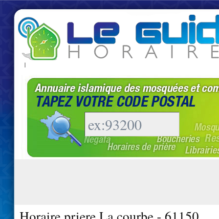
|
Horaire priere La courbe - 61150