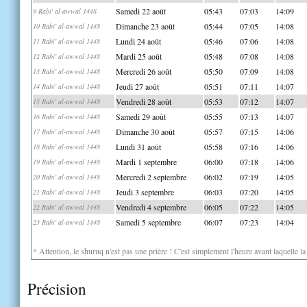
Samedi 22 août
05:43
07:03
14:09
9 Rabi' al-awwal 1448
Dimanche 23 août
05:44
07:05
14:08
10 Rabi' al-awwal 1448
Lundi 24 août
05:46
07:06
14:08
11 Rabi' al-awwal 1448
Mardi 25 août
05:48
07:08
14:08
12 Rabi' al-awwal 1448
Mercredi 26 août
05:50
07:09
14:08
13 Rabi' al-awwal 1448
Jeudi 27 août
05:51
07:11
14:07
14 Rabi' al-awwal 1448
Vendredi 28 août
05:53
07:12
14:07
15 Rabi' al-awwal 1448
Samedi 29 août
05:55
07:13
14:07
16 Rabi' al-awwal 1448
Dimanche 30 août
05:57
07:15
14:06
17 Rabi' al-awwal 1448
Lundi 31 août
05:58
07:16
14:06
18 Rabi' al-awwal 1448
Mardi 1 septembre
06:00
07:18
14:06
19 Rabi' al-awwal 1448
Mercredi 2 septembre
06:02
07:19
14:05
20 Rabi' al-awwal 1448
Jeudi 3 septembre
06:03
07:20
14:05
21 Rabi' al-awwal 1448
Vendredi 4 septembre
06:05
07:22
14:05
22 Rabi' al-awwal 1448
Samedi 5 septembre
06:07
07:23
14:04
23 Rabi' al-awwal 1448
* Attention, le shuruq n'est pas une prière ! C'est simplement l'heure avant laquelle l
Précision