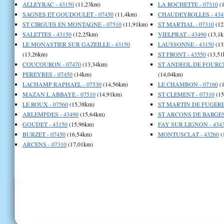
ALLEYRAC - 43150
(11,23km)
LA ROCHETTE - 07310
(1
SAGNES ET GOUDOULET - 07450
(11,4km)
CHAUDEYROLLES - 434
ST CIRGUES EN MONTAGNE - 07510
(11,91km)
ST MARTIAL - 07310
(12
SALETTES - 43150
(12,25km)
VIELPRAT - 43490
(13,1k
LE MONASTIER SUR GAZEILLE - 43150
LAUSSONNE - 43150
(13
(13,26km)
ST FRONT - 43550
(13,51
COUCOURON - 07470
(13,34km)
ST ANDEOL DE FOURCH
PEREYRES - 07450
(14km)
(14,04km)
LACHAMP RAPHAEL - 07530
(14,56km)
LE CHAMBON - 07160
(1
MAZAN L ABBAYE - 07510
(14,91km)
ST CLEMENT - 07310
(15
LE ROUX - 07560
(15,38km)
ST MARTIN DE FUGERES
ARLEMPDES - 43490
(15,64km)
ST ARCONS DE BARGES 
GOUDET - 43150
(15,96km)
FAY SUR LIGNON - 434
BURZET - 07450
(16,54km)
MONTUSCLAT - 43260
(
ARCENS - 07310
(17,01km)