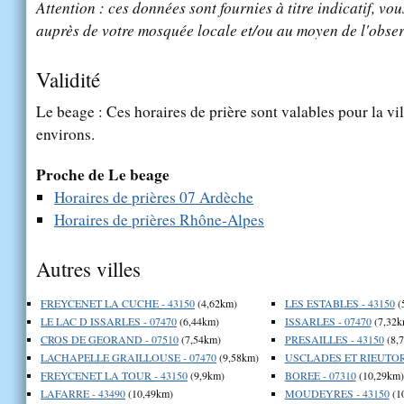
Attention : ces données sont fournies à titre indicatif, vou
auprès de votre mosquée locale et/ou au moyen de l'obser
Validité
Le beage : Ces horaires de prière sont valables pour la vi
environs.
Proche de Le beage
Horaires de prières 07 Ardèche
Horaires de prières Rhône-Alpes
Autres villes
FREYCENET LA CUCHE - 43150
(4,62km)
LES ESTABLES - 43150
(
LE LAC D ISSARLES - 07470
(6,44km)
ISSARLES - 07470
(7,32k
CROS DE GEORAND - 07510
(7,54km)
PRESAILLES - 43150
(8,
LACHAPELLE GRAILLOUSE - 07470
(9,58km)
USCLADES ET RIEUTORD
FREYCENET LA TOUR - 43150
(9,9km)
BOREE - 07310
(10,29km)
LAFARRE - 43490
(10,49km)
MOUDEYRES - 43150
(1