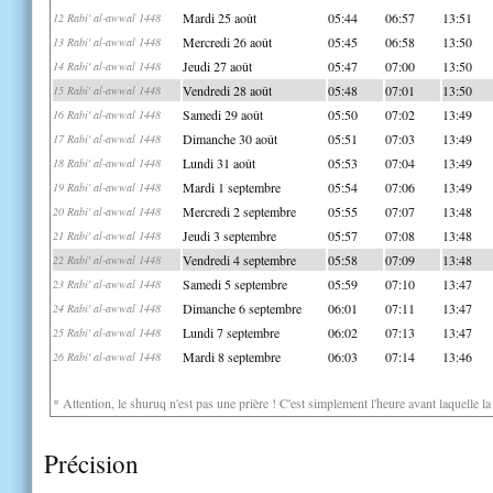
Mardi 25 août
05:44
06:57
13:51
12 Rabi' al-awwal 1448
Mercredi 26 août
05:45
06:58
13:50
13 Rabi' al-awwal 1448
Jeudi 27 août
05:47
07:00
13:50
14 Rabi' al-awwal 1448
Vendredi 28 août
05:48
07:01
13:50
15 Rabi' al-awwal 1448
Samedi 29 août
05:50
07:02
13:49
16 Rabi' al-awwal 1448
Dimanche 30 août
05:51
07:03
13:49
17 Rabi' al-awwal 1448
Lundi 31 août
05:53
07:04
13:49
18 Rabi' al-awwal 1448
Mardi 1 septembre
05:54
07:06
13:49
19 Rabi' al-awwal 1448
Mercredi 2 septembre
05:55
07:07
13:48
20 Rabi' al-awwal 1448
Jeudi 3 septembre
05:57
07:08
13:48
21 Rabi' al-awwal 1448
Vendredi 4 septembre
05:58
07:09
13:48
22 Rabi' al-awwal 1448
Samedi 5 septembre
05:59
07:10
13:47
23 Rabi' al-awwal 1448
Dimanche 6 septembre
06:01
07:11
13:47
24 Rabi' al-awwal 1448
Lundi 7 septembre
06:02
07:13
13:47
25 Rabi' al-awwal 1448
Mardi 8 septembre
06:03
07:14
13:46
26 Rabi' al-awwal 1448
* Attention, le shuruq n'est pas une prière ! C'est simplement l'heure avant laquelle l
Précision