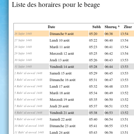
Liste des horaires pour le beage
Date
Subh
Shuruq *
Zhur
Dimanche 9 août
05:20
06:38
13:54
26 Safar 1448
Lundi 10 août
05:22
06:40
13:54
27 Safar 1448
Mardi 11 août
05:23
06:41
13:54
28 Safar 1448
Mercredi 12 août
05:25
06:42
13:54
29 Safar 1448
Jeudi 13 août
05:26
06:43
13:53
30 Safar 1448
Vendredi 14 août
05:28
06:44
13:53
31 Safar 1448
Samedi 15 août
05:29
06:45
13:53
2 Rabi' al-awwal 1448
Dimanche 16 août
05:31
06:47
13:53
3 Rabi' al-awwal 1448
Lundi 17 août
05:32
06:48
13:53
4 Rabi' al-awwal 1448
Mardi 18 août
05:34
06:49
13:52
5 Rabi' al-awwal 1448
Mercredi 19 août
05:35
06:50
13:52
6 Rabi' al-awwal 1448
Jeudi 20 août
05:37
06:51
13:52
7 Rabi' al-awwal 1448
Vendredi 21 août
05:38
06:53
13:52
8 Rabi' al-awwal 1448
Samedi 22 août
05:40
06:54
13:51
9 Rabi' al-awwal 1448
Dimanche 23 août
05:41
06:55
13:51
10 Rabi' al-awwal 1448
Lundi 24 août
05:43
06:56
13:51
11 Rabi' al-awwal 1448