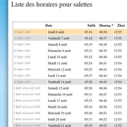
Liste des horaires pour salettes
Date
Subh
Shuruq *
Zhur
Jeudi 6 août
05:16
06:36
13:55
23 Safar 1448
Vendredi 7 août
05:18
06:37
13:55
24 Safar 1448
Samedi 8 août
05:19
06:38
13:55
25 Safar 1448
Dimanche 9 août
05:21
06:39
13:55
26 Safar 1448
Lundi 10 août
05:22
06:40
13:55
27 Safar 1448
Mardi 11 août
05:24
06:41
13:54
28 Safar 1448
Mercredi 12 août
05:25
06:43
13:54
29 Safar 1448
Jeudi 13 août
05:27
06:44
13:54
30 Safar 1448
Vendredi 14 août
05:28
06:45
13:54
31 Safar 1448
Samedi 15 août
05:30
06:46
13:54
2 Rabi' al-awwal 1448
Dimanche 16 août
05:31
06:47
13:53
3 Rabi' al-awwal 1448
Lundi 17 août
05:33
06:48
13:53
4 Rabi' al-awwal 1448
Mardi 18 août
05:34
06:50
13:53
5 Rabi' al-awwal 1448
Mercredi 19 août
05:36
06:51
13:53
6 Rabi' al-awwal 1448
Jeudi 20 août
05:37
06:52
13:53
7 Rabi' al-awwal 1448
Vendredi 21 août
05:39
06:53
13:52
8 Rabi' al-awwal 1448