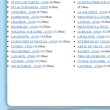
ST PAUL DE TARTAS - 43420
(8,08km)
LE MONASTIER SUR GAZ
LE LAC D ISSARLES - 07470
(8,9km)
(8,74km)
COSTAROS - 43490
(9,75km)
LA SAUVETAT - 43340
(9
LE BRIGNON - 43370
(10,49km)
FREYCENET LA CUCHE -
CHADRON - 43150
(11,05km)
LANDOS - 43340
(10,9km
PRADELLES - 43420
(12,07km)
FREYCENET LA TOUR - 
SOLIGNAC SUR LOIRE - 43370
(13,29km)
LE BEAGE - 07630
(12,25
LAUSSONNE - 43150
(13,67km)
LAVILLATTE - 07660
(13
LE BOUCHET ST NICOLAS - 43510
(14,15km)
ST ETIENNE DU VIGAN 
CAYRES - 43510
(14,36km)
ARSAC EN VELAY - 437
MOUDEYRES - 43150
(14,72km)
RAURET - 43340
(14,64k
LANARCE - 07660
(15,19km)
CROS DE GEORAND - 0
COUBON - 43700
(15,35km)
CUSSAC SUR LOIRE - 4
LES ESTABLES - 43150
(15,56km)
LANTRIAC - 43260
(15,5