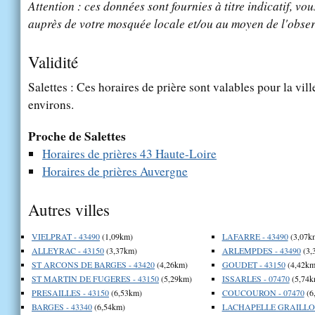
Attention : ces données sont fournies à titre indicatif, vou
auprès de votre mosquée locale et/ou au moyen de l'obser
Validité
Salettes : Ces horaires de prière sont valables pour la vil
environs.
Proche de Salettes
Horaires de prières 43 Haute-Loire
Horaires de prières Auvergne
Autres villes
VIELPRAT - 43490
(1,09km)
LAFARRE - 43490
(3,07k
ALLEYRAC - 43150
(3,37km)
ARLEMPDES - 43490
(3,
ST ARCONS DE BARGES - 43420
(4,26km)
GOUDET - 43150
(4,42km
ST MARTIN DE FUGERES - 43150
(5,29km)
ISSARLES - 07470
(5,74k
PRESAILLES - 43150
(6,53km)
COUCOURON - 07470
(6
BARGES - 43340
(6,54km)
LACHAPELLE GRAILLOU