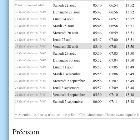
Samedi 22 août
05:40
06:54
13:52
9 Rabi' al-awwal 1448
Dimanche 23 août
05:42
06:56
13:52
10 Rabi' al-awwal 1448
Lundi 24 août
05:43
06:57
13:52
11 Rabi' al-awwal 1448
Mardi 25 août
05:45
06:58
13:51
12 Rabi' al-awwal 1448
Mercredi 26 août
05:46
06:59
13:51
13 Rabi' al-awwal 1448
Jeudi 27 août
05:47
07:00
13:51
14 Rabi' al-awwal 1448
Vendredi 28 août
05:49
07:01
13:50
15 Rabi' al-awwal 1448
Samedi 29 août
05:50
07:03
13:50
16 Rabi' al-awwal 1448
Dimanche 30 août
05:52
07:04
13:50
17 Rabi' al-awwal 1448
Lundi 31 août
05:53
07:05
13:49
18 Rabi' al-awwal 1448
Mardi 1 septembre
05:55
07:06
13:49
19 Rabi' al-awwal 1448
Mercredi 2 septembre
05:56
07:07
13:49
20 Rabi' al-awwal 1448
Jeudi 3 septembre
05:57
07:09
13:48
21 Rabi' al-awwal 1448
Vendredi 4 septembre
05:59
07:10
13:48
22 Rabi' al-awwal 1448
Samedi 5 septembre
06:00
07:11
13:48
23 Rabi' al-awwal 1448
* Attention, le shuruq n'est pas une prière ! C'est simplement l'heure avant laquelle l
Précision