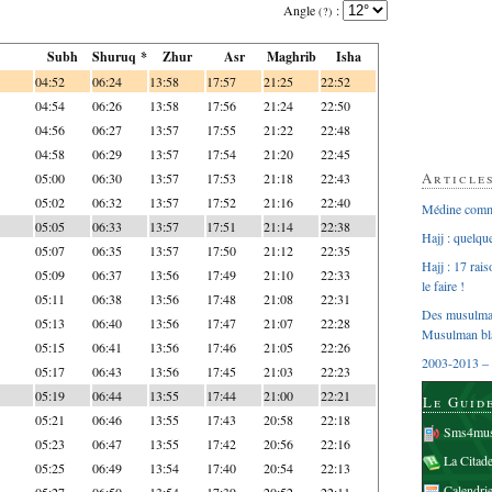
Angle
:
(?)
Subh
Shuruq *
Zhur
Asr
Maghrib
Isha
04:52
06:24
13:58
17:57
21:25
22:52
04:54
06:26
13:58
17:56
21:24
22:50
04:56
06:27
13:57
17:55
21:22
22:48
04:58
06:29
13:57
17:54
21:20
22:45
Article
05:00
06:30
13:57
17:53
21:18
22:43
05:02
06:32
13:57
17:52
21:16
22:40
Médine comme
05:05
06:33
13:57
17:51
21:14
22:38
Hajj : quelq
05:07
06:35
13:57
17:50
21:12
22:35
Hajj : 17 rai
05:09
06:37
13:56
17:49
21:10
22:33
le faire !
05:11
06:38
13:56
17:48
21:08
22:31
Des musulman
05:13
06:40
13:56
17:47
21:07
22:28
Musulman bl
05:15
06:41
13:56
17:46
21:05
22:26
2003-2013 – 
05:17
06:43
13:56
17:45
21:03
22:23
05:19
06:44
13:55
17:44
21:00
22:21
Le Guid
05:21
06:46
13:55
17:43
20:58
22:18
Sms4mus
05:23
06:47
13:55
17:42
20:56
22:16
La Citad
05:25
06:49
13:54
17:40
20:54
22:13
Calendri
05:27
06:50
13:54
17:39
20:52
22:11