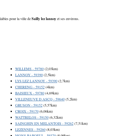
alables pour la ville de
Sailly lez lannoy
et ses environs.
WILLEMS - 59780
(2,03km)
LANNOY - 59390
(2,5km)
LYS LEZ LANNOY - 59390
(2,7km)
CHERENG - 59152
(4km)
BAISIEUX - 59780
(4,69km)
VILLENEUVE D ASCQ - 59640
(5,2km)
GRUSON - 59152
(5,57km)
CROIX - 59170
(6,06km)
WATTRELOS - 59150
(6,32km)
SAINGHIN EN MELANTOIS - 59262
(7,51km)
LEZENNES - 59260
(8,03km)
MONS BAROEUL - 59370
(8,09km)