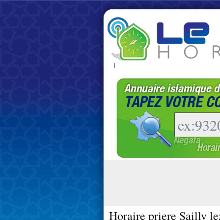
|
Horaire priere Sailly l