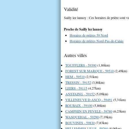
Validité
Sailly lez lannoy : Ces horaires de prière sont v
Proche de Sailly lez lannoy
Horaires de prières 59 Nord
Horaires de prières Nord-Pas-de-Calais
Autres villes
TOUFFLERS - 59390
(1,86km)
FOREST SUR MARQUE - 59510
(2,49km)
HEM - 59510
(2,51km)
TRESSIN - 59152
(3,86km)
LEERS - 59115
(4,27km)
ANSTAING - 59152
(5,09km)
VILLENEUVE D ASCQ - 59491
(5,31km)
ROUBAIX - 59100
(5,86km)
CAMPHIN EN PEVELE - 59780
(6,23km)
WASQUEHAL - 59290
(7,19km)
BOUVINES - 59830
(7,83km)
HELLEMMES LILLE - 59260
(8,06km)