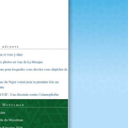
s récents
 si vous y étiez
ues photos en vrac de La Mecque
sons pour lesquelles vous devriez vous dépêcher de
s du Niger voient pour la première fois un
anc
CCIF : Une décennie contre l’islamophobie
e Musulman
lim
elle du Musulman
er Ramadan 2019