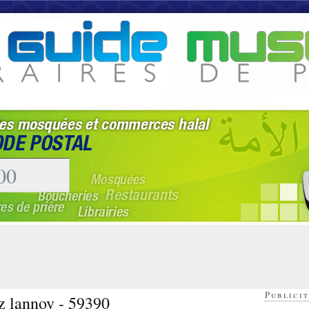
Publicit
ez lannoy - 59390