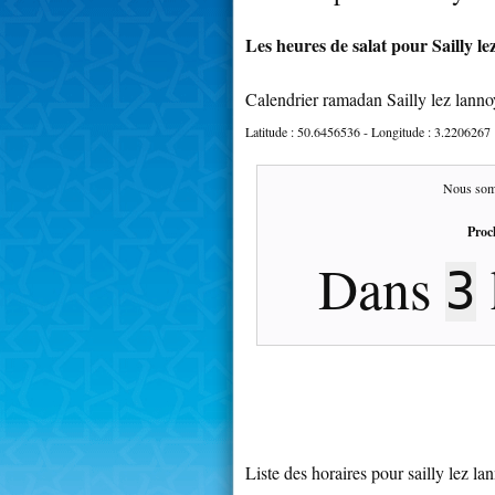
Les heures de salat pour Sailly le
Calendrier ramadan Sailly lez lann
Latitude :
50.6456536
- Longitude :
3.2206267
Nous som
Proc
Dans
3
Liste des horaires pour sailly lez la