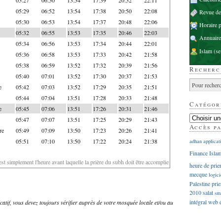
05:29
06:52
13:54
17:38
20:50
22:08
Revue d
05:30
06:53
13:54
17:37
20:48
22:06
Horaire p
05:32
06:55
13:53
17:35
20:46
22:03
Annuaire
05:34
06:56
13:53
17:34
20:44
22:01
Islam
(se
05:36
06:58
13:53
17:33
20:42
21:58
05:38
06:59
13:52
17:32
20:39
21:56
Recherc
05:40
07:01
13:52
17:30
20:37
21:53
e
05:42
07:03
13:52
17:29
20:35
21:51
05:44
07:04
13:51
17:28
20:33
21:48
Catégor
e
05:45
07:06
13:51
17:26
20:31
21:46
05:47
07:07
13:51
17:25
20:29
21:43
Accès p
re
05:49
07:09
13:50
17:23
20:26
21:41
05:51
07:10
13:50
17:22
20:24
21:38
adhan
applicat
Finance Isla
'est simplement l'heure avant laquelle la prière du subh doit être accomplie
heure de prie
mecque
logici
Palestine
prie
2010
salat
sm
intégral
web
dicatif, vous devez toujours vérifier auprès de votre mosquée locale et/ou au