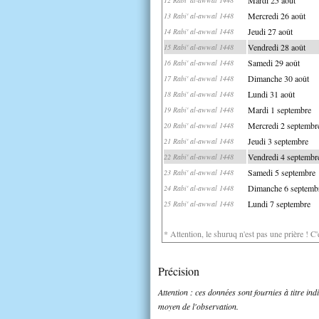
Mercredi 26 août
13 Rabi' al-awwal 1448
Jeudi 27 août
14 Rabi' al-awwal 1448
Vendredi 28 août
15 Rabi' al-awwal 1448
Samedi 29 août
16 Rabi' al-awwal 1448
Dimanche 30 août
17 Rabi' al-awwal 1448
Lundi 31 août
18 Rabi' al-awwal 1448
Mardi 1 septembre
19 Rabi' al-awwal 1448
Mercredi 2 septembr
20 Rabi' al-awwal 1448
Jeudi 3 septembre
21 Rabi' al-awwal 1448
Vendredi 4 septembr
22 Rabi' al-awwal 1448
Samedi 5 septembre
23 Rabi' al-awwal 1448
Dimanche 6 septemb
24 Rabi' al-awwal 1448
Lundi 7 septembre
25 Rabi' al-awwal 1448
* Attention, le shuruq n'est pas une prière ! C
Précision
Attention : ces données sont fournies à titre in
moyen de l'observation.