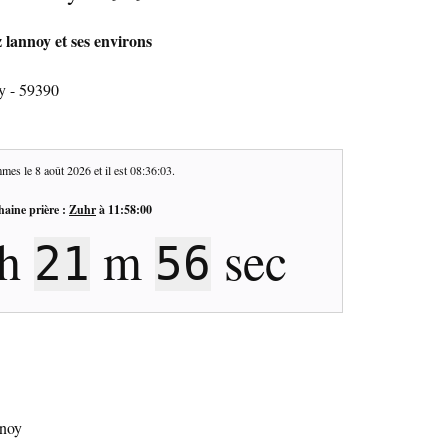
z lannoy et ses environs
oy - 59390
mes le
8 août 2026
et il est
08:36:04
.
haine prière :
Zuhr
à
11:58:00
h
m
sec
21
55
nnoy