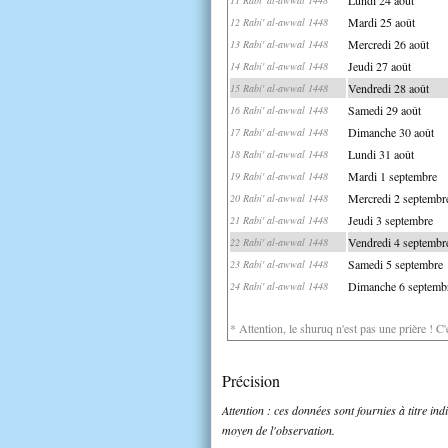
Mardi 25 août
12 Rabi' al-awwal 1448
Mercredi 26 août
13 Rabi' al-awwal 1448
Jeudi 27 août
14 Rabi' al-awwal 1448
Vendredi 28 août
15 Rabi' al-awwal 1448
Samedi 29 août
16 Rabi' al-awwal 1448
Dimanche 30 août
17 Rabi' al-awwal 1448
Lundi 31 août
18 Rabi' al-awwal 1448
Mardi 1 septembre
19 Rabi' al-awwal 1448
Mercredi 2 septembr
20 Rabi' al-awwal 1448
Jeudi 3 septembre
21 Rabi' al-awwal 1448
Vendredi 4 septembr
22 Rabi' al-awwal 1448
Samedi 5 septembre
23 Rabi' al-awwal 1448
Dimanche 6 septemb
24 Rabi' al-awwal 1448
* Attention, le shuruq n'est pas une prière ! C
Précision
Attention : ces données sont fournies à titre in
moyen de l'observation.