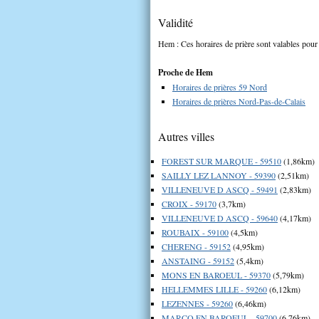
Validité
Hem : Ces horaires de prière sont valables pour 
Proche de Hem
Horaires de prières 59 Nord
Horaires de prières Nord-Pas-de-Calais
Autres villes
FOREST SUR MARQUE - 59510
(1,86km)
SAILLY LEZ LANNOY - 59390
(2,51km)
VILLENEUVE D ASCQ - 59491
(2,83km)
CROIX - 59170
(3,7km)
VILLENEUVE D ASCQ - 59640
(4,17km)
ROUBAIX - 59100
(4,5km)
CHERENG - 59152
(4,95km)
ANSTAING - 59152
(5,4km)
MONS EN BAROEUL - 59370
(5,79km)
HELLEMMES LILLE - 59260
(6,12km)
LEZENNES - 59260
(6,46km)
MARCQ EN BAROEUL - 59700
(6,76km)