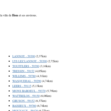
la ville de
Hem
et ses environs.
LANNOY - 59390
(2,37km)
LYS LEZ LANNOY - 59390
(2,72km)
TOUFFLERS - 59390
(3,16km)
TRESSIN - 59152
(4,05km)
WILLEMS - 59780
(4,31km)
WASQUEHAL - 59290
(4,74km)
LEERS - 59115
(5,13km)
MONS BAROEUL - 59370
(5,79km)
WATTRELOS - 59150
(6,08km)
GRUSON - 59152
(6,37km)
BAISIEUX - 59780
(6,74km)
MOUVAUX - 59420
(6,77km)