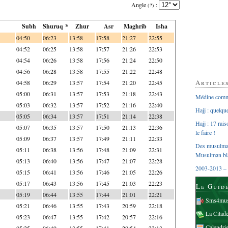
Angle
:
(?)
Subh
Shuruq *
Zhur
Asr
Maghrib
Isha
04:50
06:23
13:58
17:58
21:27
22:55
04:52
06:25
13:58
17:57
21:26
22:53
04:54
06:26
13:58
17:56
21:24
22:50
04:56
06:28
13:58
17:55
21:22
22:48
Article
04:58
06:29
13:57
17:54
21:20
22:45
05:00
06:31
13:57
17:53
21:18
22:43
Médine comme
05:03
06:32
13:57
17:52
21:16
22:40
Hajj : quelq
05:05
06:34
13:57
17:51
21:14
22:38
Hajj : 17 rai
05:07
06:35
13:57
17:50
21:13
22:36
le faire !
05:09
06:37
13:57
17:49
21:11
22:33
Des musulman
05:11
06:38
13:56
17:48
21:09
22:31
Musulman bl
05:13
06:40
13:56
17:47
21:07
22:28
2003-2013 – 
05:15
06:41
13:56
17:46
21:05
22:26
05:17
06:43
13:56
17:45
21:03
22:23
Le Guid
05:19
06:44
13:55
17:44
21:01
22:21
Sms4mus
05:21
06:46
13:55
17:43
20:59
22:18
La Citad
05:23
06:47
13:55
17:42
20:57
22:16
Calendri
05:25
06:49
13:55
17:41
20:54
22:13