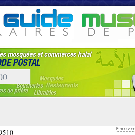
Publicit
59510