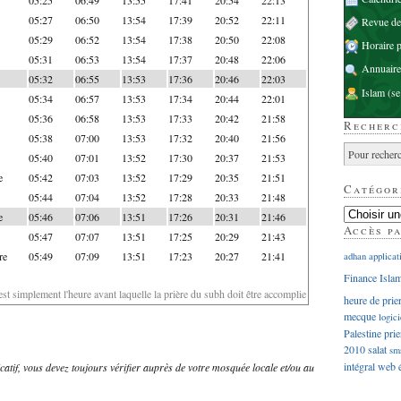
05:27
06:50
13:54
17:39
20:52
22:11
Revue d
05:29
06:52
13:54
17:38
20:50
22:08
Horaire p
05:31
06:53
13:54
17:37
20:48
22:06
Annuaire
05:32
06:55
13:53
17:36
20:46
22:03
Islam
(se
05:34
06:57
13:53
17:34
20:44
22:01
05:36
06:58
13:53
17:33
20:42
21:58
Recherc
05:38
07:00
13:53
17:32
20:40
21:56
05:40
07:01
13:52
17:30
20:37
21:53
e
05:42
07:03
13:52
17:29
20:35
21:51
Catégor
05:44
07:04
13:52
17:28
20:33
21:48
e
05:46
07:06
13:51
17:26
20:31
21:46
Accès p
05:47
07:07
13:51
17:25
20:29
21:43
re
05:49
07:09
13:51
17:23
20:27
21:41
adhan
applicat
Finance Isla
'est simplement l'heure avant laquelle la prière du subh doit être accomplie
heure de prie
mecque
logici
Palestine
prie
2010
salat
sm
intégral
web
dicatif, vous devez toujours vérifier auprès de votre mosquée locale et/ou au