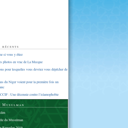
s récents
 si vous y étiez
ues photos en vrac de La Mecque
sons pour lesquelles vous devriez vous dépêcher de
s du Niger voient pour la première fois un
anc
CCIF : Une décennie contre l’islamophobie
e Musulman
lim
elle du Musulman
er Ramadan 2019