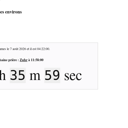
ses environs
mes le
7 août 2026
et il est
04:22:01
.
haine prière :
Zuhr
à
11:58:00
h
m
sec
35
58