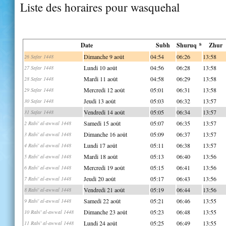
Liste des horaires pour wasquehal
Date
Subh
Shuruq *
Zhur
Dimanche 9 août
04:54
06:26
13:58
26 Safar 1448
Lundi 10 août
04:56
06:28
13:58
27 Safar 1448
Mardi 11 août
04:58
06:29
13:58
28 Safar 1448
Mercredi 12 août
05:01
06:31
13:58
29 Safar 1448
Jeudi 13 août
05:03
06:32
13:57
30 Safar 1448
Vendredi 14 août
05:05
06:34
13:57
31 Safar 1448
Samedi 15 août
05:07
06:35
13:57
2 Rabi' al-awwal 1448
Dimanche 16 août
05:09
06:37
13:57
3 Rabi' al-awwal 1448
Lundi 17 août
05:11
06:38
13:57
4 Rabi' al-awwal 1448
Mardi 18 août
05:13
06:40
13:56
5 Rabi' al-awwal 1448
Mercredi 19 août
05:15
06:41
13:56
6 Rabi' al-awwal 1448
Jeudi 20 août
05:17
06:43
13:56
7 Rabi' al-awwal 1448
Vendredi 21 août
05:19
06:44
13:56
8 Rabi' al-awwal 1448
Samedi 22 août
05:21
06:46
13:55
9 Rabi' al-awwal 1448
Dimanche 23 août
05:23
06:48
13:55
10 Rabi' al-awwal 1448
Lundi 24 août
05:25
06:49
13:55
11 Rabi' al-awwal 1448