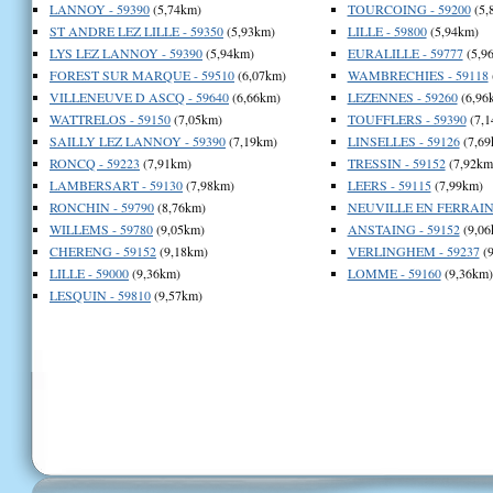
LANNOY - 59390
(5,74km)
TOURCOING - 59200
(5,
ST ANDRE LEZ LILLE - 59350
(5,93km)
LILLE - 59800
(5,94km)
LYS LEZ LANNOY - 59390
(5,94km)
EURALILLE - 59777
(5,9
FOREST SUR MARQUE - 59510
(6,07km)
WAMBRECHIES - 59118
VILLENEUVE D ASCQ - 59640
(6,66km)
LEZENNES - 59260
(6,96
WATTRELOS - 59150
(7,05km)
TOUFFLERS - 59390
(7,1
SAILLY LEZ LANNOY - 59390
(7,19km)
LINSELLES - 59126
(7,69
RONCQ - 59223
(7,91km)
TRESSIN - 59152
(7,92km
LAMBERSART - 59130
(7,98km)
LEERS - 59115
(7,99km)
RONCHIN - 59790
(8,76km)
NEUVILLE EN FERRAIN 
WILLEMS - 59780
(9,05km)
ANSTAING - 59152
(9,06
CHERENG - 59152
(9,18km)
VERLINGHEM - 59237
(9
LILLE - 59000
(9,36km)
LOMME - 59160
(9,36km)
LESQUIN - 59810
(9,57km)