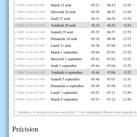
Mardi 25 août
05:27
06:51
13:55
12 Rabi' al-awwal 1448
Mercredi 26 août
05:29
06:52
13:54
13 Rabi' al-awwal 1448
Jeudi 27 août
05:31
06:54
13:54
14 Rabi' al-awwal 1448
Vendredi 28 août
05:33
06:55
13:54
15 Rabi' al-awwal 1448
Samedi 29 août
05:35
06:57
13:53
16 Rabi' al-awwal 1448
Dimanche 30 août
05:36
06:58
13:53
17 Rabi' al-awwal 1448
Lundi 31 août
05:38
07:00
13:53
18 Rabi' al-awwal 1448
Mardi 1 septembre
05:40
07:01
13:52
19 Rabi' al-awwal 1448
Mercredi 2 septembre
05:42
07:03
13:52
20 Rabi' al-awwal 1448
Jeudi 3 septembre
05:44
07:04
13:52
21 Rabi' al-awwal 1448
Vendredi 4 septembre
05:46
07:06
13:52
22 Rabi' al-awwal 1448
Samedi 5 septembre
05:48
07:07
13:51
23 Rabi' al-awwal 1448
Dimanche 6 septembre
05:49
07:09
13:51
24 Rabi' al-awwal 1448
Lundi 7 septembre
05:51
07:11
13:50
25 Rabi' al-awwal 1448
Mardi 8 septembre
05:53
07:12
13:50
26 Rabi' al-awwal 1448
* Attention, le shuruq n'est pas une prière ! C'est simplement l'heure avant laquelle l
Précision