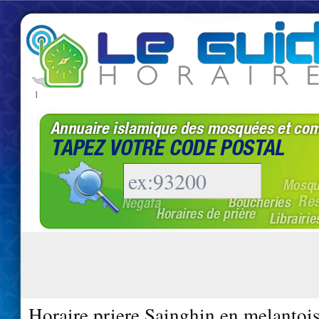
|
Horaire priere Sainghin en melantoi