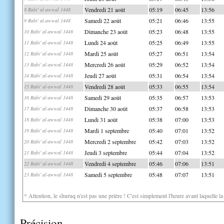
Vendredi 21 août
05:19
06:45
13:56
8 Rabi' al-awwal 1448
Samedi 22 août
05:21
06:46
13:55
9 Rabi' al-awwal 1448
Dimanche 23 août
05:23
06:48
13:55
10 Rabi' al-awwal 1448
Lundi 24 août
05:25
06:49
13:55
11 Rabi' al-awwal 1448
Mardi 25 août
05:27
06:51
13:54
12 Rabi' al-awwal 1448
Mercredi 26 août
05:29
06:52
13:54
13 Rabi' al-awwal 1448
Jeudi 27 août
05:31
06:54
13:54
14 Rabi' al-awwal 1448
Vendredi 28 août
05:33
06:55
13:54
15 Rabi' al-awwal 1448
Samedi 29 août
05:35
06:57
13:53
16 Rabi' al-awwal 1448
Dimanche 30 août
05:37
06:58
13:53
17 Rabi' al-awwal 1448
Lundi 31 août
05:38
07:00
13:53
18 Rabi' al-awwal 1448
Mardi 1 septembre
05:40
07:01
13:52
19 Rabi' al-awwal 1448
Mercredi 2 septembre
05:42
07:03
13:52
20 Rabi' al-awwal 1448
Jeudi 3 septembre
05:44
07:04
13:52
21 Rabi' al-awwal 1448
Vendredi 4 septembre
05:46
07:06
13:51
22 Rabi' al-awwal 1448
Samedi 5 septembre
05:48
07:07
13:51
23 Rabi' al-awwal 1448
* Attention, le shuruq n'est pas une prière ! C'est simplement l'heure avant laquelle l
Précision