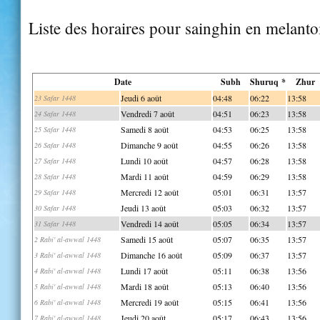
Liste des horaires pour sainghin en melanto
Date
Subh
Shuruq *
Zhur
Jeudi 6 août
04:48
06:22
13:58
23 Safar 1448
Vendredi 7 août
04:51
06:23
13:58
24 Safar 1448
Samedi 8 août
04:53
06:25
13:58
25 Safar 1448
Dimanche 9 août
04:55
06:26
13:58
26 Safar 1448
Lundi 10 août
04:57
06:28
13:58
27 Safar 1448
Mardi 11 août
04:59
06:29
13:58
28 Safar 1448
Mercredi 12 août
05:01
06:31
13:57
29 Safar 1448
Jeudi 13 août
05:03
06:32
13:57
30 Safar 1448
Vendredi 14 août
05:05
06:34
13:57
31 Safar 1448
Samedi 15 août
05:07
06:35
13:57
2 Rabi' al-awwal 1448
Dimanche 16 août
05:09
06:37
13:57
3 Rabi' al-awwal 1448
Lundi 17 août
05:11
06:38
13:56
4 Rabi' al-awwal 1448
Mardi 18 août
05:13
06:40
13:56
5 Rabi' al-awwal 1448
Mercredi 19 août
05:15
06:41
13:56
6 Rabi' al-awwal 1448
Jeudi 20 août
05:17
06:43
13:56
7 Rabi' al-awwal 1448