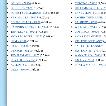
LOUVIL - 59830
(4,3km)
CYSOING - 59830
(4,56k
RONCHIN - 59790
(5,22km)
HELLEMMES LILLE - 59
FOREST SUR MARQUE - 59510
(5,5km)
ENNEVELIN - 59710
(6,0
VENDEVILLE - 59175
(6,02km)
FACHES THUMESNIL - 5
BOURGHELLES - 59830
(6,38km)
BAISIEUX - 59780
(6,8km
CAMPHIN EN PEVELE - 59780
(6,94km)
WILLEMS - 59780
(7,05k
TEMPLEUVE - 59242
(7,06km)
COBRIEUX - 59830
(7,08
MONS BAROEUL - 59370
(7,08km)
MONS EN BAROEUL - 5
HEM - 59510
(7,22km)
VILLENEUVE D ASCQ - 
LILLE - 59800
(7,45km)
SAILLY LEZ LANNOY - 
GENECH - 59242
(7,62km)
WATTIGNIES - 59139
(7,
TEMPLEMARS - 59175
(7,79km)
WANNEHAIN - 59830
(7
EURALILLE - 59777
(7,98km)
BACHY - 59830
(8,1km)
AVELIN - 59710
(8,12km)
PONT A MARCQ - 59710
LILLE - 59000
(8,78km)