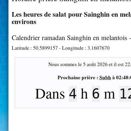
Les heures de salat pour Sainghin en mela
environs
Calendrier ramadan Sainghin en melantois 
Latitude :
50.5899157
- Longitude :
3.1607670
Nous sommes le
5 août 2026
et il est
22
Prochaine prière :
Subh
à
02:48:
Dans
h
m
4
6
1