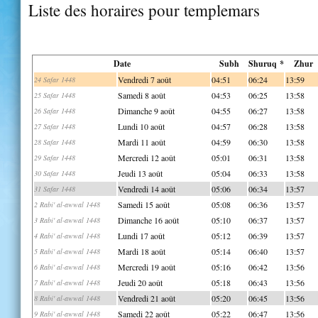
Liste des horaires pour templemars
Date
Subh
Shuruq *
Zhur
Vendredi 7 août
04:51
06:24
13:59
24 Safar 1448
Samedi 8 août
04:53
06:25
13:58
25 Safar 1448
Dimanche 9 août
04:55
06:27
13:58
26 Safar 1448
Lundi 10 août
04:57
06:28
13:58
27 Safar 1448
Mardi 11 août
04:59
06:30
13:58
28 Safar 1448
Mercredi 12 août
05:01
06:31
13:58
29 Safar 1448
Jeudi 13 août
05:04
06:33
13:58
30 Safar 1448
Vendredi 14 août
05:06
06:34
13:57
31 Safar 1448
Samedi 15 août
05:08
06:36
13:57
2 Rabi' al-awwal 1448
Dimanche 16 août
05:10
06:37
13:57
3 Rabi' al-awwal 1448
Lundi 17 août
05:12
06:39
13:57
4 Rabi' al-awwal 1448
Mardi 18 août
05:14
06:40
13:57
5 Rabi' al-awwal 1448
Mercredi 19 août
05:16
06:42
13:56
6 Rabi' al-awwal 1448
Jeudi 20 août
05:18
06:43
13:56
7 Rabi' al-awwal 1448
Vendredi 21 août
05:20
06:45
13:56
8 Rabi' al-awwal 1448
Samedi 22 août
05:22
06:47
13:56
9 Rabi' al-awwal 1448