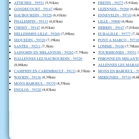
ATTICHES - 59551
(5,91km)
FRETIN - 59273
(5,91km)
GONDECOURT - 59147
(6km)
LEZENNES - 59260
(6,4k
HAUBOURDIN - 59320
(6,41km)
ENNEVELIN - 59710
(6,4
PHALEMPIN - 59133
(6,83km)
LILLE - 59800
(6,9km)
CHEMY - 59147
(6,91km)
HERRIN - 59147
(7,01km)
HELLEMMES LILLE - 59260
(7,09km)
EURALILLE - 59777
(7,1
SEQUEDIN - 59320
(7,19km)
PONT A MARCQ - 59710
SANTES - 59211
(7,3km)
LOMME - 59160
(7,78km)
SAINGHIN EN MELANTOIS - 59262
(7,79km)
TOURMIGNIES - 59551
(
HALLENNES LEZ HAUBOURDIN - 59320
PERONNE EN MELANTOI
(8,06km)
ALLENNES LES MARAIS 
CAMPHIN EN CAREMBAULT - 59133
(8,33km)
MONS EN BAROEUL - 5
WAVRIN - 59136
(8,39km)
MERIGNIES - 59710
(8,6
MONS BAROEUL - 59370
(8,55km)
ENGLOS - 59320
(8,83km)