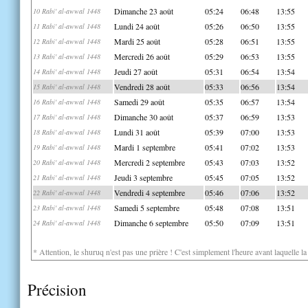
Dimanche 23 août
05:24
06:48
13:55
10 Rabi' al-awwal 1448
Lundi 24 août
05:26
06:50
13:55
11 Rabi' al-awwal 1448
Mardi 25 août
05:28
06:51
13:55
12 Rabi' al-awwal 1448
Mercredi 26 août
05:29
06:53
13:55
13 Rabi' al-awwal 1448
Jeudi 27 août
05:31
06:54
13:54
14 Rabi' al-awwal 1448
Vendredi 28 août
05:33
06:56
13:54
15 Rabi' al-awwal 1448
Samedi 29 août
05:35
06:57
13:54
16 Rabi' al-awwal 1448
Dimanche 30 août
05:37
06:59
13:53
17 Rabi' al-awwal 1448
Lundi 31 août
05:39
07:00
13:53
18 Rabi' al-awwal 1448
Mardi 1 septembre
05:41
07:02
13:53
19 Rabi' al-awwal 1448
Mercredi 2 septembre
05:43
07:03
13:52
20 Rabi' al-awwal 1448
Jeudi 3 septembre
05:45
07:05
13:52
21 Rabi' al-awwal 1448
Vendredi 4 septembre
05:46
07:06
13:52
22 Rabi' al-awwal 1448
Samedi 5 septembre
05:48
07:08
13:51
23 Rabi' al-awwal 1448
Dimanche 6 septembre
05:50
07:09
13:51
24 Rabi' al-awwal 1448
* Attention, le shuruq n'est pas une prière ! C'est simplement l'heure avant laquelle l
Précision