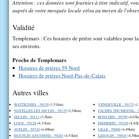
Attention : ces données sont fournies à titre indicatif, vou
auprès de votre mosquée locale et/ou au moyen de l'obser
Validité
Templemars : Ces horaires de prière sont valables pour la
ses environs.
Proche de Templemars
Horaires de prières 59 Nord
Horaires de prières Nord-Pas-de-Calais
Autres villes
WATTIGNIES - 59139
(1,51km)
VENDEVILLE - 59175
(1
NOYELLES LES SECLIN - 59139
(2,54km)
FACHES THUMESNIL - 5
SECLIN - 59113
(3,5km)
RONCHIN - 59790
(4,03k
LOOS - 59120
(4,31km)
EMMERIN - 59320
(4,42k
AVELIN - 59710
(4,49km)
LILLE - 59000
(4,49km)
HOUPLIN ANCOISNE - 59263
(4,51km)
LESQUIN - 59810
(4,58k