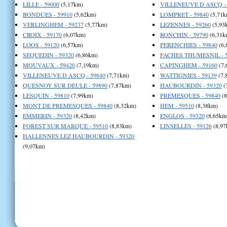
LILLE - 59000
(5,17km)
VILLENEUVE D ASCQ - 
BONDUES - 59910
(5,62km)
LOMPRET - 59840
(5,71k
VERLINGHEM - 59237
(5,77km)
LEZENNES - 59260
(5,93
CROIX - 59170
(6,07km)
RONCHIN - 59790
(6,31k
LOOS - 59120
(6,57km)
PERENCHIES - 59840
(6,
SEQUEDIN - 59320
(6,86km)
FACHES THUMESNIL - 5
MOUVAUX - 59420
(7,19km)
CAPINGHEM - 59160
(7,
VILLENEUVE D ASCQ - 59640
(7,71km)
WATTIGNIES - 59139
(7,
QUESNOY SUR DEULE - 59890
(7,87km)
HAUBOURDIN - 59320
(
LESQUIN - 59810
(7,99km)
PREMESQUES - 59840
(8
MONT DE PREMESQUES - 59840
(8,32km)
HEM - 59510
(8,38km)
EMMERIN - 59320
(8,42km)
ENGLOS - 59320
(8,65km
FOREST SUR MARQUE - 59510
(8,83km)
LINSELLES - 59126
(8,97
HALLENNES LEZ HAUBOURDIN - 59320
(9,07km)