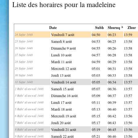
Liste des horaires pour la madeleine
Date
Subh
Shuruq *
Zhur
Vendredi 7 août
04:50
06:23
13:59
24 Safar 1448
Samedi 8 août
04:53
06:25
13:58
25 Safar 1448
Dimanche 9 août
04:55
06:26
13:58
26 Safar 1448
Lundi 10 août
04:57
06:28
13:58
27 Safar 1448
Mardi 11 août
04:59
06:29
13:58
28 Safar 1448
Mercredi 12 août
05:01
06:31
13:58
29 Safar 1448
Jeudi 13 août
05:03
06:33
13:58
30 Safar 1448
Vendredi 14 août
05:05
06:34
13:57
31 Safar 1448
Samedi 15 août
05:07
06:36
13:57
2 Rabi' al-awwal 1448
Dimanche 16 août
05:09
06:37
13:57
3 Rabi' al-awwal 1448
Lundi 17 août
05:11
06:39
13:57
4 Rabi' al-awwal 1448
Mardi 18 août
05:13
06:40
13:57
5 Rabi' al-awwal 1448
Mercredi 19 août
05:15
06:42
13:56
6 Rabi' al-awwal 1448
Jeudi 20 août
05:17
06:43
13:56
7 Rabi' al-awwal 1448
Vendredi 21 août
05:19
06:45
13:56
8 Rabi' al-awwal 1448
Samedi 22 août
05:21
06:46
13:56
9 Rabi' al-awwal 1448