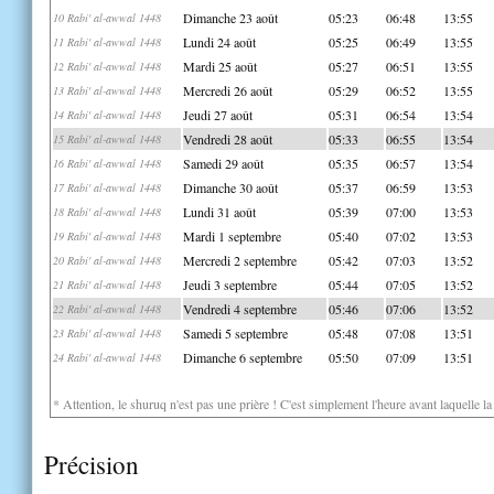
Dimanche 23 août
05:23
06:48
13:55
10 Rabi' al-awwal 1448
Lundi 24 août
05:25
06:49
13:55
11 Rabi' al-awwal 1448
Mardi 25 août
05:27
06:51
13:55
12 Rabi' al-awwal 1448
Mercredi 26 août
05:29
06:52
13:55
13 Rabi' al-awwal 1448
Jeudi 27 août
05:31
06:54
13:54
14 Rabi' al-awwal 1448
Vendredi 28 août
05:33
06:55
13:54
15 Rabi' al-awwal 1448
Samedi 29 août
05:35
06:57
13:54
16 Rabi' al-awwal 1448
Dimanche 30 août
05:37
06:59
13:53
17 Rabi' al-awwal 1448
Lundi 31 août
05:39
07:00
13:53
18 Rabi' al-awwal 1448
Mardi 1 septembre
05:40
07:02
13:53
19 Rabi' al-awwal 1448
Mercredi 2 septembre
05:42
07:03
13:52
20 Rabi' al-awwal 1448
Jeudi 3 septembre
05:44
07:05
13:52
21 Rabi' al-awwal 1448
Vendredi 4 septembre
05:46
07:06
13:52
22 Rabi' al-awwal 1448
Samedi 5 septembre
05:48
07:08
13:51
23 Rabi' al-awwal 1448
Dimanche 6 septembre
05:50
07:09
13:51
24 Rabi' al-awwal 1448
* Attention, le shuruq n'est pas une prière ! C'est simplement l'heure avant laquelle l
Précision