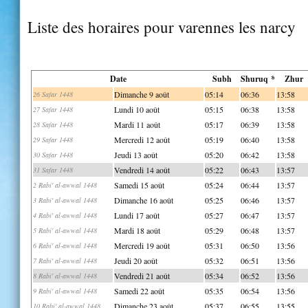
Liste des horaires pour varennes les narcy
Date
Subh
Shuruq *
Zhur
Dimanche 9 août
05:14
06:36
13:58
26 Safar 1448
Lundi 10 août
05:15
06:38
13:58
27 Safar 1448
Mardi 11 août
05:17
06:39
13:58
28 Safar 1448
Mercredi 12 août
05:19
06:40
13:58
29 Safar 1448
Jeudi 13 août
05:20
06:42
13:58
30 Safar 1448
Vendredi 14 août
05:22
06:43
13:57
31 Safar 1448
Samedi 15 août
05:24
06:44
13:57
2 Rabi' al-awwal 1448
Dimanche 16 août
05:25
06:46
13:57
3 Rabi' al-awwal 1448
Lundi 17 août
05:27
06:47
13:57
4 Rabi' al-awwal 1448
Mardi 18 août
05:29
06:48
13:57
5 Rabi' al-awwal 1448
Mercredi 19 août
05:31
06:50
13:56
6 Rabi' al-awwal 1448
Jeudi 20 août
05:32
06:51
13:56
7 Rabi' al-awwal 1448
Vendredi 21 août
05:34
06:52
13:56
8 Rabi' al-awwal 1448
Samedi 22 août
05:35
06:54
13:56
9 Rabi' al-awwal 1448
Dimanche 23 août
05:37
06:55
13:55
10 Rabi' al-awwal 1448