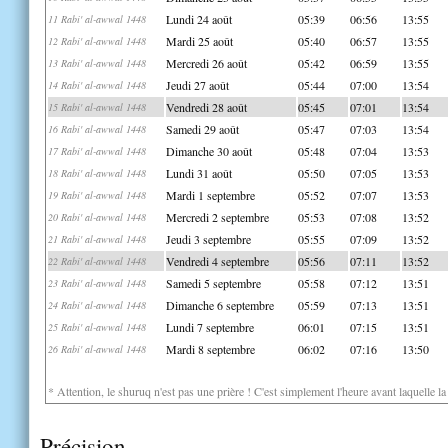
Lundi 24 août
05:39
06:56
13:55
11 Rabi' al-awwal 1448
Mardi 25 août
05:40
06:57
13:55
12 Rabi' al-awwal 1448
Mercredi 26 août
05:42
06:59
13:55
13 Rabi' al-awwal 1448
Jeudi 27 août
05:44
07:00
13:54
14 Rabi' al-awwal 1448
Vendredi 28 août
05:45
07:01
13:54
15 Rabi' al-awwal 1448
Samedi 29 août
05:47
07:03
13:54
16 Rabi' al-awwal 1448
Dimanche 30 août
05:48
07:04
13:53
17 Rabi' al-awwal 1448
Lundi 31 août
05:50
07:05
13:53
18 Rabi' al-awwal 1448
Mardi 1 septembre
05:52
07:07
13:53
19 Rabi' al-awwal 1448
Mercredi 2 septembre
05:53
07:08
13:52
20 Rabi' al-awwal 1448
Jeudi 3 septembre
05:55
07:09
13:52
21 Rabi' al-awwal 1448
Vendredi 4 septembre
05:56
07:11
13:52
22 Rabi' al-awwal 1448
Samedi 5 septembre
05:58
07:12
13:51
23 Rabi' al-awwal 1448
Dimanche 6 septembre
05:59
07:13
13:51
24 Rabi' al-awwal 1448
Lundi 7 septembre
06:01
07:15
13:51
25 Rabi' al-awwal 1448
Mardi 8 septembre
06:02
07:16
13:50
26 Rabi' al-awwal 1448
* Attention, le shuruq n'est pas une prière ! C'est simplement l'heure avant laquelle l
Précision