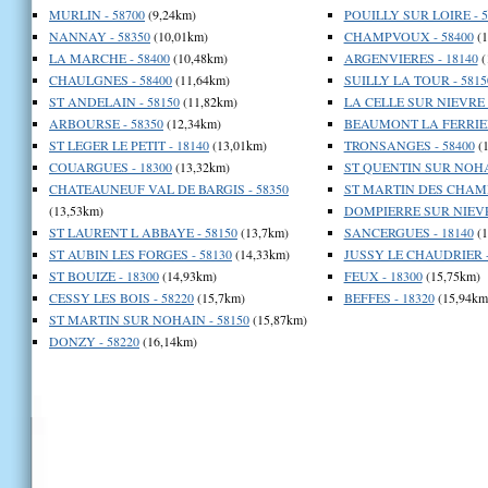
MURLIN - 58700
(9,24km)
POUILLY SUR LOIRE - 5
NANNAY - 58350
(10,01km)
CHAMPVOUX - 58400
(1
LA MARCHE - 58400
(10,48km)
ARGENVIERES - 18140
(
CHAULGNES - 58400
(11,64km)
SUILLY LA TOUR - 5815
ST ANDELAIN - 58150
(11,82km)
LA CELLE SUR NIEVRE -
ARBOURSE - 58350
(12,34km)
BEAUMONT LA FERRIER
ST LEGER LE PETIT - 18140
(13,01km)
TRONSANGES - 58400
(1
COUARGUES - 18300
(13,32km)
ST QUENTIN SUR NOHAI
CHATEAUNEUF VAL DE BARGIS - 58350
ST MARTIN DES CHAMPS
(13,53km)
DOMPIERRE SUR NIEVRE
ST LAURENT L ABBAYE - 58150
(13,7km)
SANCERGUES - 18140
(1
ST AUBIN LES FORGES - 58130
(14,33km)
JUSSY LE CHAUDRIER -
ST BOUIZE - 18300
(14,93km)
FEUX - 18300
(15,75km)
CESSY LES BOIS - 58220
(15,7km)
BEFFES - 18320
(15,94km
ST MARTIN SUR NOHAIN - 58150
(15,87km)
DONZY - 58220
(16,14km)