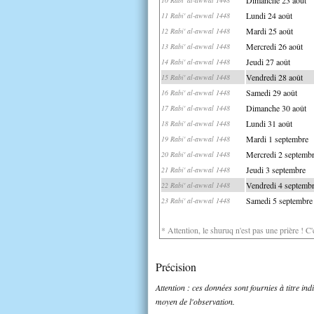
Lundi 24 août
11 Rabi' al-awwal 1448
Mardi 25 août
12 Rabi' al-awwal 1448
Mercredi 26 août
13 Rabi' al-awwal 1448
Jeudi 27 août
14 Rabi' al-awwal 1448
Vendredi 28 août
15 Rabi' al-awwal 1448
Samedi 29 août
16 Rabi' al-awwal 1448
Dimanche 30 août
17 Rabi' al-awwal 1448
Lundi 31 août
18 Rabi' al-awwal 1448
Mardi 1 septembre
19 Rabi' al-awwal 1448
Mercredi 2 septemb
20 Rabi' al-awwal 1448
Jeudi 3 septembre
21 Rabi' al-awwal 1448
Vendredi 4 septemb
22 Rabi' al-awwal 1448
Samedi 5 septembre
23 Rabi' al-awwal 1448
* Attention, le shuruq n'est pas une prière ! C
Précision
Attention : ces données sont fournies à titre in
moyen de l'observation.