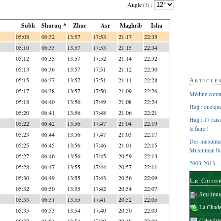
Angle
:
(?)
Subh
Shuruq *
Zhur
Asr
Maghrib
Isha
05:08
06:32
13:57
17:53
21:17
22:35
05:10
06:33
13:57
17:53
21:15
22:34
05:12
06:35
13:57
17:52
21:14
22:32
05:13
06:36
13:57
17:51
21:12
22:30
Article
05:15
06:37
13:57
17:51
21:11
22:28
05:17
06:38
13:57
17:50
21:09
22:26
Médine comme
05:18
06:40
13:56
17:49
21:08
22:24
Hajj : quelq
05:20
06:41
13:56
17:48
21:06
22:21
Hajj : 17 rai
05:22
06:42
13:56
17:47
21:04
22:19
le faire !
05:23
06:44
13:56
17:47
21:03
22:17
Des musulman
05:25
06:45
13:56
17:46
21:01
22:15
Musulman bl
05:27
06:46
13:56
17:45
20:59
22:13
2003-2013 – 
05:28
06:47
13:55
17:44
20:57
22:11
05:30
06:49
13:55
17:43
20:56
22:09
Le Guid
05:32
06:50
13:55
17:42
20:54
22:07
Sms4mus
05:33
06:51
13:55
17:41
20:52
22:05
La Citad
05:35
06:53
13:54
17:40
20:50
22:03
Calendri
05:37
06:54
13:54
17:39
20:48
22:00