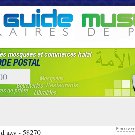
Publicit
 d azy - 58270