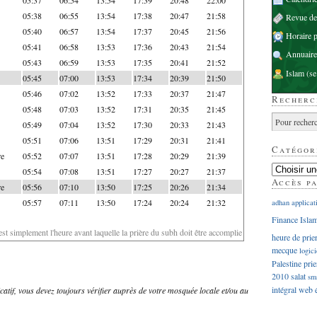
05:38
06:55
13:54
17:38
20:47
21:58
Revue d
05:40
06:57
13:54
17:37
20:45
21:56
Horaire p
05:41
06:58
13:53
17:36
20:43
21:54
Annuaire
05:43
06:59
13:53
17:35
20:41
21:52
Islam
(se
05:45
07:00
13:53
17:34
20:39
21:50
05:46
07:02
13:52
17:33
20:37
21:47
Recherc
05:48
07:03
13:52
17:31
20:35
21:45
05:49
07:04
13:52
17:30
20:33
21:43
05:51
07:06
13:51
17:29
20:31
21:41
Catégor
re
05:52
07:07
13:51
17:28
20:29
21:39
05:54
07:08
13:51
17:27
20:27
21:37
Accès p
re
05:56
07:10
13:50
17:25
20:26
21:34
05:57
07:11
13:50
17:24
20:24
21:32
adhan
applicat
Finance Isla
'est simplement l'heure avant laquelle la prière du subh doit être accomplie
heure de prie
mecque
logici
Palestine
prie
2010
salat
sm
intégral
web
dicatif, vous devez toujours vérifier auprès de votre mosquée locale et/ou au