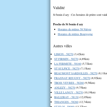
Validité
St benin d azy : Ces horaires de prière sont vala
Proche de St benin d azy
Horaires de prières 58 Nièvre
Horaires de prières Bourgogne
Autres villes
LIMON - 58270
(3,42km)
ST FIRMIN - 58270
(4,89km)
LA FERMETE - 58160
(5,72km)
ST SULPICE - 58270
(7,13km)
BEAUMONT SARDOLLES - 58270
(8,11k
FRASNAY REUGNY - 58270
(8,92km)
TROIS VEVRES - 58260
(9,58km)
ANLEZY - 58270
(9,75km)
VILLE LANGY - 58270
(10,19km)
BALLERAY - 58130
(12,05km)
THIANGES - 58260
(12,74km)
ST ELOI - 58000
(13,27km)