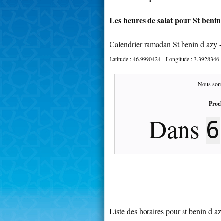
Les heures de salat pour St benin
Calendrier ramadan St benin d azy 
Latitude :
46.9990424
- Longitude :
3.3928346
Nous som
Proc
Dans
6
Liste des horaires pour st benin d a