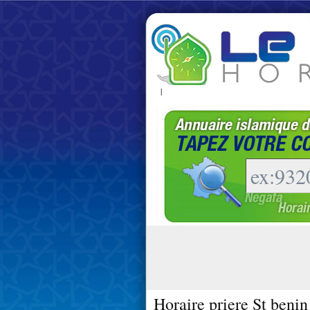
|
Horaire priere St benin