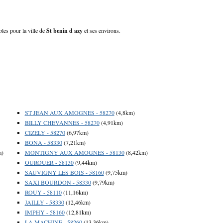
bles pour la ville de
St benin d azy
et ses environs.
ST JEAN AUX AMOGNES - 58270
(4,8km)
BILLY CHEVANNES - 58270
(4,91km)
CIZELY - 58270
(6,97km)
BONA - 58330
(7,21km)
m)
MONTIGNY AUX AMOGNES - 58130
(8,42km)
OUROUER - 58130
(9,44km)
SAUVIGNY LES BOIS - 58160
(9,75km)
SAXI BOURDON - 58330
(9,79km)
ROUY - 58110
(11,16km)
JAILLY - 58330
(12,46km)
IMPHY - 58160
(12,81km)
LA MACHINE - 58260
(13,36km)