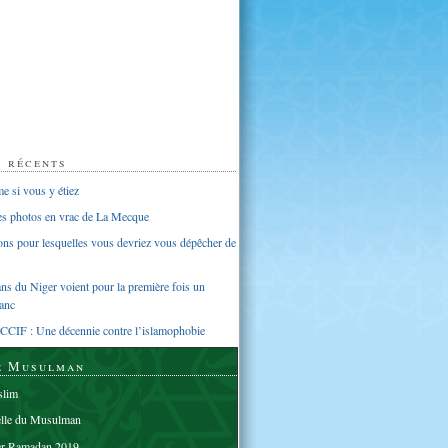
s récents
 si vous y étiez
ues photos en vrac de La Mecque
sons pour lesquelles vous devriez vous dépêcher de
s du Niger voient pour la première fois un
anc
CCIF : Une décennie contre l’islamophobie
e Musulman
lim
elle du Musulman
er Ramadan 2019