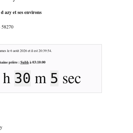
 d azy et ses environs
- 58270
mes le
6 août 2026
et il est
20:39:55
.
haine prière :
Subh
à
03:10:00
h
m
sec
30
4
zy