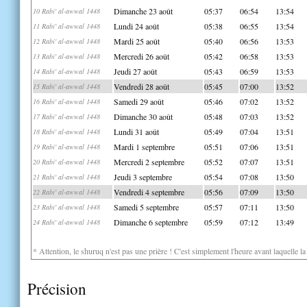
Dimanche 23 août
05:37
06:54
13:54
10 Rabi' al-awwal 1448
Lundi 24 août
05:38
06:55
13:54
11 Rabi' al-awwal 1448
Mardi 25 août
05:40
06:56
13:53
12 Rabi' al-awwal 1448
Mercredi 26 août
05:42
06:58
13:53
13 Rabi' al-awwal 1448
Jeudi 27 août
05:43
06:59
13:53
14 Rabi' al-awwal 1448
Vendredi 28 août
05:45
07:00
13:52
15 Rabi' al-awwal 1448
Samedi 29 août
05:46
07:02
13:52
16 Rabi' al-awwal 1448
Dimanche 30 août
05:48
07:03
13:52
17 Rabi' al-awwal 1448
Lundi 31 août
05:49
07:04
13:51
18 Rabi' al-awwal 1448
Mardi 1 septembre
05:51
07:06
13:51
19 Rabi' al-awwal 1448
Mercredi 2 septembre
05:52
07:07
13:51
20 Rabi' al-awwal 1448
Jeudi 3 septembre
05:54
07:08
13:50
21 Rabi' al-awwal 1448
Vendredi 4 septembre
05:56
07:09
13:50
22 Rabi' al-awwal 1448
Samedi 5 septembre
05:57
07:11
13:50
23 Rabi' al-awwal 1448
Dimanche 6 septembre
05:59
07:12
13:49
24 Rabi' al-awwal 1448
* Attention, le shuruq n'est pas une prière ! C'est simplement l'heure avant laquelle l
Précision