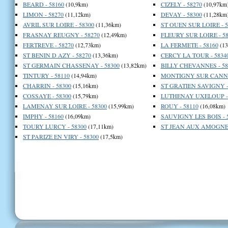
BEARD - 58160
(10,9km)
CIZELY - 58270
(10,97km
LIMON - 58270
(11,12km)
DEVAY - 58300
(11,28km
AVRIL SUR LOIRE - 58300
(11,36km)
ST OUEN SUR LOIRE - 5
FRASNAY REUGNY - 58270
(12,49km)
FLEURY SUR LOIRE - 58
FERTREVE - 58270
(12,73km)
LA FERMETE - 58160
(13
ST BENIN D AZY - 58270
(13,36km)
CERCY LA TOUR - 5834
ST GERMAIN CHASSENAY - 58300
(13,82km)
BILLY CHEVANNES - 58
TINTURY - 58110
(14,94km)
MONTIGNY SUR CANNE 
CHARRIN - 58300
(15,16km)
ST GRATIEN SAVIGNY -
COSSAYE - 58300
(15,79km)
LUTHENAY UXELOUP - 
LAMENAY SUR LOIRE - 58300
(15,99km)
ROUY - 58110
(16,08km)
IMPHY - 58160
(16,09km)
SAUVIGNY LES BOIS - 
TOURY LURCY - 58300
(17,11km)
ST JEAN AUX AMOGNES
ST PARIZE EN VIRY - 58300
(17,5km)