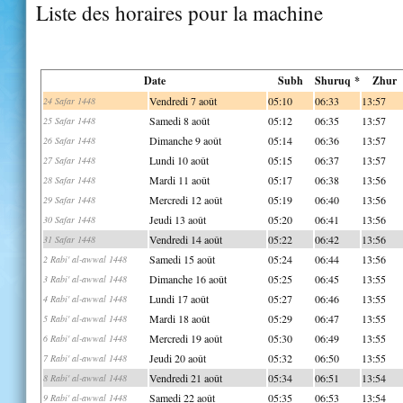
Liste des horaires pour la machine
Date
Subh
Shuruq *
Zhur
Vendredi 7 août
05:10
06:33
13:57
24 Safar 1448
Samedi 8 août
05:12
06:35
13:57
25 Safar 1448
Dimanche 9 août
05:14
06:36
13:57
26 Safar 1448
Lundi 10 août
05:15
06:37
13:57
27 Safar 1448
Mardi 11 août
05:17
06:38
13:56
28 Safar 1448
Mercredi 12 août
05:19
06:40
13:56
29 Safar 1448
Jeudi 13 août
05:20
06:41
13:56
30 Safar 1448
Vendredi 14 août
05:22
06:42
13:56
31 Safar 1448
Samedi 15 août
05:24
06:44
13:56
2 Rabi' al-awwal 1448
Dimanche 16 août
05:25
06:45
13:55
3 Rabi' al-awwal 1448
Lundi 17 août
05:27
06:46
13:55
4 Rabi' al-awwal 1448
Mardi 18 août
05:29
06:47
13:55
5 Rabi' al-awwal 1448
Mercredi 19 août
05:30
06:49
13:55
6 Rabi' al-awwal 1448
Jeudi 20 août
05:32
06:50
13:55
7 Rabi' al-awwal 1448
Vendredi 21 août
05:34
06:51
13:54
8 Rabi' al-awwal 1448
Samedi 22 août
05:35
06:53
13:54
9 Rabi' al-awwal 1448