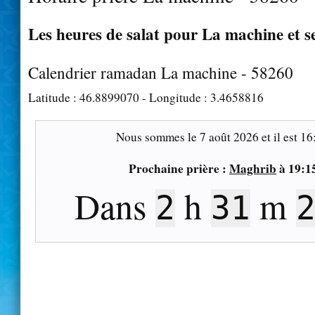
Les heures de salat pour La machine et s
Calendrier ramadan La machine - 58260
Latitude :
46.8899070
- Longitude :
3.4658816
Nous sommes le
7 août 2026
et il est
16
Prochaine prière :
Maghrib
à
19:1
Dans
h
m
2
31