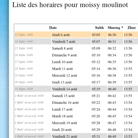
Liste des horaires pour moissy moulinot
Date
Subh
Shuruq *
Zhur
Jeudi 6 août
05:05
06:30
13:56
23 Safar 1448
Vendredi 7 août
05:07
06:31
13:56
24 Safar 1448
Samedi 8 août
05:09
06:32
13:56
25 Safar 1448
Dimanche 9 août
05:10
06:34
13:56
26 Safar 1448
Lundi 10 août
05:12
06:35
13:56
27 Safar 1448
Mardi 11 août
05:14
06:36
13:55
28 Safar 1448
Mercredi 12 août
05:16
06:38
13:55
29 Safar 1448
Jeudi 13 août
05:17
06:39
13:55
30 Safar 1448
Vendredi 14 août
05:19
06:40
13:55
31 Safar 1448
Samedi 15 août
05:21
06:42
13:55
2 Rabi' al-awwal 1448
Dimanche 16 août
05:22
06:43
13:54
3 Rabi' al-awwal 1448
Lundi 17 août
05:24
06:44
13:54
4 Rabi' al-awwal 1448
Mardi 18 août
05:26
06:45
13:54
5 Rabi' al-awwal 1448
Mercredi 19 août
05:28
06:47
13:54
6 Rabi' al-awwal 1448
Jeudi 20 août
05:29
06:48
13:54
7 Rabi' al-awwal 1448
Vendredi 21 août
05:31
06:49
13:53
8 Rabi' al-awwal 1448