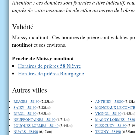
Attention : ces données sont fournies à titre indicatif, vou
auprès de votre mosquée locale et/ou au moyen de l'obser
Validité
Moissy moulinot : Ces horaires de prière sont valables po
moulinot
et ses environs.
Proche de Moissy moulinot
Horaires de prières 58 Nièvre
Horaires de prières Bourgogne
Autres villes
RUAGES - 58190
(2,25km)
ANTHIEN - 58800
(3,13k
SAIZY - 58190
(3,22km)
MONCEAUX LE COMTE -
DIROL - 58190
(3,95km)
VIGNOL - 58190
(4,45km
NEUFFONTAINES - 58190
(4,71km)
MAGNY LORMES - 5880
POUQUES LORMES - 58140
(5,44km)
FLEZ CUZY - 58190
(5,4
NUARS - 58190
(6,42km)
TEIGNY - 58190
(6,58km)