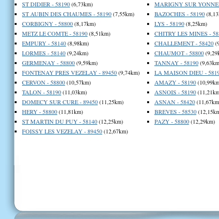
ST DIDIER - 58190
(6,73km)
MARIGNY SUR YONNE -
ST AUBIN DES CHAUMES - 58190
(7,55km)
BAZOCHES - 58190
(8,13
CORBIGNY - 58800
(8,17km)
LYS - 58190
(8,25km)
METZ LE COMTE - 58190
(8,51km)
CHITRY LES MINES - 58
EMPURY - 58140
(8,98km)
CHALLEMENT - 58420
(
LORMES - 58140
(9,24km)
CHAUMOT - 58800
(9,29
GERMENAY - 58800
(9,59km)
TANNAY - 58190
(9,63km
FONTENAY PRES VEZELAY - 89450
(9,74km)
LA MAISON DIEU - 581
CERVON - 58800
(10,57km)
AMAZY - 58190
(10,99km
TALON - 58190
(11,03km)
ASNOIS - 58190
(11,21km
DOMECY SUR CURE - 89450
(11,25km)
ASNAN - 58420
(11,67km
HERY - 58800
(11,81km)
BREVES - 58530
(12,15k
ST MARTIN DU PUY - 58140
(12,25km)
PAZY - 58800
(12,29km)
FOISSY LES VEZELAY - 89450
(12,67km)