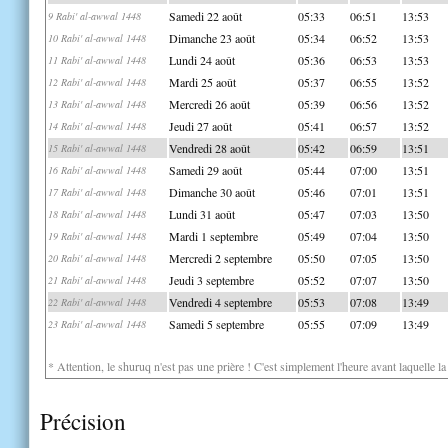
Samedi 22 août
05:33
06:51
13:53
9 Rabi' al-awwal 1448
Dimanche 23 août
05:34
06:52
13:53
10 Rabi' al-awwal 1448
Lundi 24 août
05:36
06:53
13:53
11 Rabi' al-awwal 1448
Mardi 25 août
05:37
06:55
13:52
12 Rabi' al-awwal 1448
Mercredi 26 août
05:39
06:56
13:52
13 Rabi' al-awwal 1448
Jeudi 27 août
05:41
06:57
13:52
14 Rabi' al-awwal 1448
Vendredi 28 août
05:42
06:59
13:51
15 Rabi' al-awwal 1448
Samedi 29 août
05:44
07:00
13:51
16 Rabi' al-awwal 1448
Dimanche 30 août
05:46
07:01
13:51
17 Rabi' al-awwal 1448
Lundi 31 août
05:47
07:03
13:50
18 Rabi' al-awwal 1448
Mardi 1 septembre
05:49
07:04
13:50
19 Rabi' al-awwal 1448
Mercredi 2 septembre
05:50
07:05
13:50
20 Rabi' al-awwal 1448
Jeudi 3 septembre
05:52
07:07
13:50
21 Rabi' al-awwal 1448
Vendredi 4 septembre
05:53
07:08
13:49
22 Rabi' al-awwal 1448
Samedi 5 septembre
05:55
07:09
13:49
23 Rabi' al-awwal 1448
* Attention, le shuruq n'est pas une prière ! C'est simplement l'heure avant laquelle l
Précision