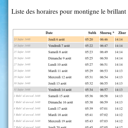
Liste des horaires pour montigne le brillant
Date
Subh
Shuruq *
Zhur
Jeudi 6 août
05:20
06:46
14:14
23 Safar 1448
Vendredi 7 août
05:22
06:47
14:14
24 Safar 1448
Samedi 8 août
05:23
06:49
14:14
25 Safar 1448
Dimanche 9 août
05:25
06:50
14:14
26 Safar 1448
Lundi 10 août
05:27
06:51
14:14
27 Safar 1448
Mardi 11 août
05:29
06:53
14:13
28 Safar 1448
Mercredi 12 août
05:31
06:54
14:13
29 Safar 1448
Jeudi 13 août
05:32
06:55
14:13
30 Safar 1448
Vendredi 14 août
05:34
06:57
14:13
31 Safar 1448
Samedi 15 août
05:36
06:58
14:13
2 Rabi' al-awwal 1448
Dimanche 16 août
05:38
06:59
14:13
3 Rabi' al-awwal 1448
Lundi 17 août
05:39
07:01
14:12
4 Rabi' al-awwal 1448
Mardi 18 août
05:41
07:02
14:12
5 Rabi' al-awwal 1448
Mercredi 19 août
05:43
07:03
14:12
6 Rabi' al-awwal 1448
Jeudi 20 août
05:45
07:05
14:12
7 Rabi' al-awwal 1448