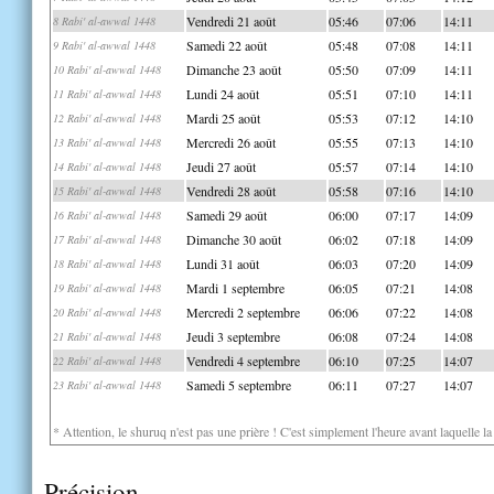
Vendredi 21 août
05:46
07:06
14:11
8 Rabi' al-awwal 1448
Samedi 22 août
05:48
07:08
14:11
9 Rabi' al-awwal 1448
Dimanche 23 août
05:50
07:09
14:11
10 Rabi' al-awwal 1448
Lundi 24 août
05:51
07:10
14:11
11 Rabi' al-awwal 1448
Mardi 25 août
05:53
07:12
14:10
12 Rabi' al-awwal 1448
Mercredi 26 août
05:55
07:13
14:10
13 Rabi' al-awwal 1448
Jeudi 27 août
05:57
07:14
14:10
14 Rabi' al-awwal 1448
Vendredi 28 août
05:58
07:16
14:10
15 Rabi' al-awwal 1448
Samedi 29 août
06:00
07:17
14:09
16 Rabi' al-awwal 1448
Dimanche 30 août
06:02
07:18
14:09
17 Rabi' al-awwal 1448
Lundi 31 août
06:03
07:20
14:09
18 Rabi' al-awwal 1448
Mardi 1 septembre
06:05
07:21
14:08
19 Rabi' al-awwal 1448
Mercredi 2 septembre
06:06
07:22
14:08
20 Rabi' al-awwal 1448
Jeudi 3 septembre
06:08
07:24
14:08
21 Rabi' al-awwal 1448
Vendredi 4 septembre
06:10
07:25
14:07
22 Rabi' al-awwal 1448
Samedi 5 septembre
06:11
07:27
14:07
23 Rabi' al-awwal 1448
* Attention, le shuruq n'est pas une prière ! C'est simplement l'heure avant laquelle l
Précision