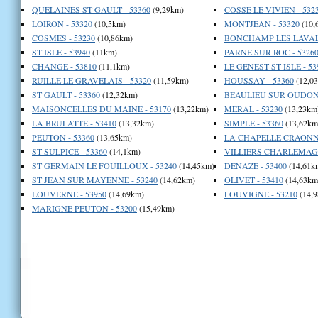
QUELAINES ST GAULT - 53360
(9,29km)
COSSE LE VIVIEN - 532
LOIRON - 53320
(10,5km)
MONTJEAN - 53320
(10,
COSMES - 53230
(10,86km)
BONCHAMP LES LAVAL 
ST ISLE - 53940
(11km)
PARNE SUR ROC - 5326
CHANGE - 53810
(11,1km)
LE GENEST ST ISLE - 53
RUILLE LE GRAVELAIS - 53320
(11,59km)
HOUSSAY - 53360
(12,0
ST GAULT - 53360
(12,32km)
BEAULIEU SUR OUDON 
MAISONCELLES DU MAINE - 53170
(13,22km)
MERAL - 53230
(13,23km
LA BRULATTE - 53410
(13,32km)
SIMPLE - 53360
(13,62km
PEUTON - 53360
(13,65km)
LA CHAPELLE CRAONNA
ST SULPICE - 53360
(14,1km)
VILLIERS CHARLEMAGN
ST GERMAIN LE FOUILLOUX - 53240
(14,45km)
DENAZE - 53400
(14,61k
ST JEAN SUR MAYENNE - 53240
(14,62km)
OLIVET - 53410
(14,63km
LOUVERNE - 53950
(14,69km)
LOUVIGNE - 53210
(14,9
MARIGNE PEUTON - 53200
(15,49km)