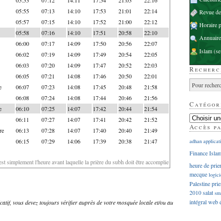
05:55
07:13
14:10
17:53
21:01
22:14
Revue d
05:57
07:15
14:10
17:52
21:00
22:12
Horaire p
05:58
07:16
14:10
17:51
20:58
22:10
Annuaire
06:00
07:17
14:09
17:50
20:56
22:07
Islam
(se
06:02
07:19
14:09
17:49
20:54
22:05
06:03
07:20
14:09
17:47
20:52
22:03
Recherc
06:05
07:21
14:08
17:46
20:50
22:01
e
06:07
07:23
14:08
17:45
20:48
21:58
06:08
07:24
14:08
17:44
20:46
21:56
Catégor
e
06:10
07:25
14:07
17:42
20:44
21:54
06:11
07:27
14:07
17:41
20:42
21:52
Accès p
re
06:13
07:28
14:07
17:40
20:40
21:49
06:15
07:29
14:06
17:39
20:38
21:47
adhan
applicat
Finance Isla
'est simplement l'heure avant laquelle la prière du subh doit être accomplie
heure de prie
mecque
logici
Palestine
prie
2010
salat
sm
intégral
web
dicatif, vous devez toujours vérifier auprès de votre mosquée locale et/ou au