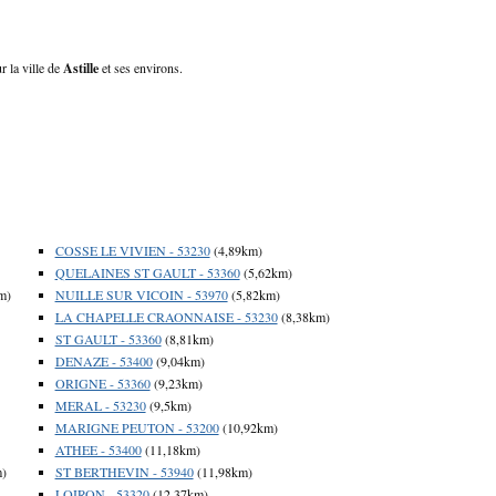
r la ville de
Astille
et ses environs.
COSSE LE VIVIEN - 53230
(4,89km)
QUELAINES ST GAULT - 53360
(5,62km)
m)
NUILLE SUR VICOIN - 53970
(5,82km)
LA CHAPELLE CRAONNAISE - 53230
(8,38km)
ST GAULT - 53360
(8,81km)
DENAZE - 53400
(9,04km)
ORIGNE - 53360
(9,23km)
MERAL - 53230
(9,5km)
MARIGNE PEUTON - 53200
(10,92km)
ATHEE - 53400
(11,18km)
m)
ST BERTHEVIN - 53940
(11,98km)
LOIRON - 53320
(12,37km)