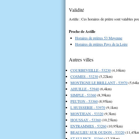
Validité
Astille : Ces horaires de prière sont valables pou
Proche de Astille
Horaires de prières 53 Mayenne
Horaires de prières Pays de la Loire
Autres villes
COURBEVEILLE - 53230
(4,16km)
COSMES - 53230
(5,22km)
MONTIGNE LE BRILLANT - 53970
(5,64k
AHUILLE - 53940
(6,4km)
SIMPLE - 53360
(8,39km)
PEUTON - 53360
(8,95km)
L HUISSERIE - 53970
(9,1km)
MONTJEAN - 53320
(9,3km)
HOUSSAY - 53360
(10,23km)
ENTRAMMES - 53260
(10,95km)
BEAULIEU SUR OUDON - 53320
(11,45k
ST SULPICE - 53360
(12,33km)