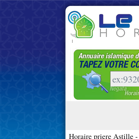
|
Horaire priere Astille 