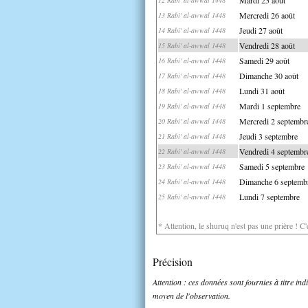
Mercredi 26 août
13 Rabi' al-awwal 1448
Jeudi 27 août
14 Rabi' al-awwal 1448
Vendredi 28 août
15 Rabi' al-awwal 1448
Samedi 29 août
16 Rabi' al-awwal 1448
Dimanche 30 août
17 Rabi' al-awwal 1448
Lundi 31 août
18 Rabi' al-awwal 1448
Mardi 1 septembre
19 Rabi' al-awwal 1448
Mercredi 2 septembr
20 Rabi' al-awwal 1448
Jeudi 3 septembre
21 Rabi' al-awwal 1448
Vendredi 4 septembr
22 Rabi' al-awwal 1448
Samedi 5 septembre
23 Rabi' al-awwal 1448
Dimanche 6 septemb
24 Rabi' al-awwal 1448
Lundi 7 septembre
25 Rabi' al-awwal 1448
* Attention, le shuruq n'est pas une prière ! C
Précision
Attention : ces données sont fournies à titre in
moyen de l'observation.