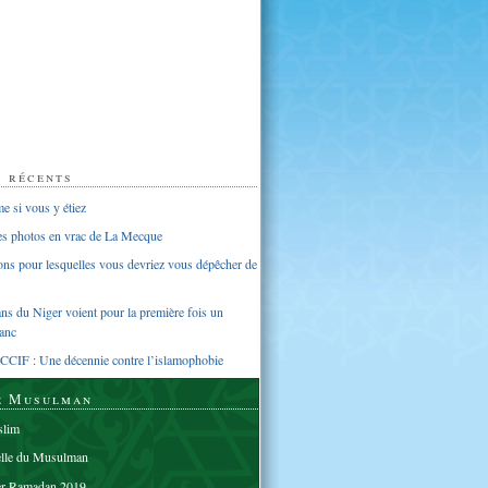
s récents
 si vous y étiez
ues photos en vrac de La Mecque
sons pour lesquelles vous devriez vous dépêcher de
s du Niger voient pour la première fois un
anc
CCIF : Une décennie contre l’islamophobie
e Musulman
lim
elle du Musulman
er Ramadan 2019