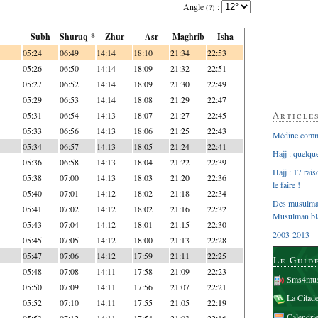
Angle
:
(?)
Subh
Shuruq *
Zhur
Asr
Maghrib
Isha
05:24
06:49
14:14
18:10
21:34
22:53
05:26
06:50
14:14
18:09
21:32
22:51
05:27
06:52
14:14
18:09
21:30
22:49
05:29
06:53
14:14
18:08
21:29
22:47
Article
05:31
06:54
14:13
18:07
21:27
22:45
05:33
06:56
14:13
18:06
21:25
22:43
Médine comme
05:34
06:57
14:13
18:05
21:24
22:41
Hajj : quelq
05:36
06:58
14:13
18:04
21:22
22:39
Hajj : 17 rai
05:38
07:00
14:13
18:03
21:20
22:36
le faire !
05:40
07:01
14:12
18:02
21:18
22:34
Des musulman
05:41
07:02
14:12
18:02
21:16
22:32
Musulman bl
05:43
07:04
14:12
18:01
21:15
22:30
2003-2013 – 
05:45
07:05
14:12
18:00
21:13
22:28
05:47
07:06
14:12
17:59
21:11
22:25
Le Guid
05:48
07:08
14:11
17:58
21:09
22:23
Sms4mus
05:50
07:09
14:11
17:56
21:07
22:21
La Citad
05:52
07:10
14:11
17:55
21:05
22:19
Calendri
05:53
07:12
14:11
17:54
21:03
22:16