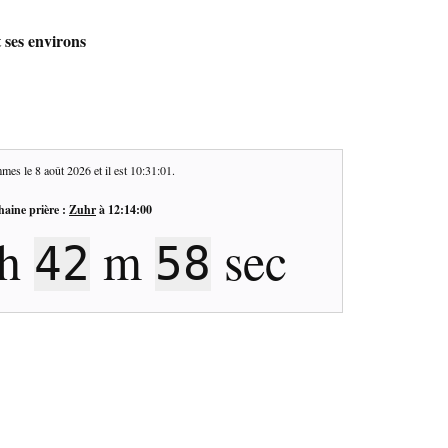
t ses environs
mes le
8 août 2026
et il est
10:31:02
.
haine prière :
Zuhr
à
12:14:00
h
m
sec
42
57