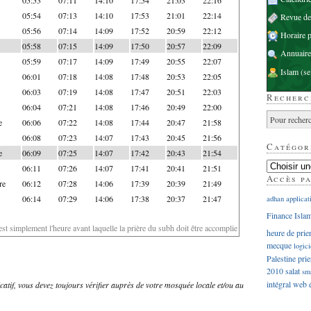
05:54
07:13
14:10
17:53
21:01
22:14
Revue d
05:56
07:14
14:09
17:52
20:59
22:12
Horaire p
05:58
07:15
14:09
17:50
20:57
22:09
Annuaire
05:59
07:17
14:09
17:49
20:55
22:07
Islam
(se
06:01
07:18
14:08
17:48
20:53
22:05
06:03
07:19
14:08
17:47
20:51
22:03
Recherc
06:04
07:21
14:08
17:46
20:49
22:00
e
06:06
07:22
14:08
17:44
20:47
21:58
06:08
07:23
14:07
17:43
20:45
21:56
Catégor
e
06:09
07:25
14:07
17:42
20:43
21:54
06:11
07:26
14:07
17:41
20:41
21:51
Accès p
re
06:12
07:28
14:06
17:39
20:39
21:49
06:14
07:29
14:06
17:38
20:37
21:47
adhan
applicat
Finance Isla
'est simplement l'heure avant laquelle la prière du subh doit être accomplie
heure de prie
mecque
logici
Palestine
prie
2010
salat
sm
intégral
web
dicatif, vous devez toujours vérifier auprès de votre mosquée locale et/ou au