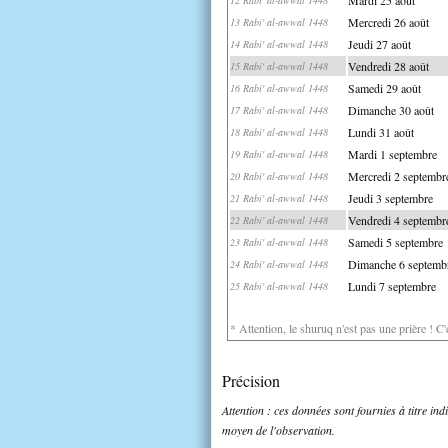
Mercredi 26 août
13 Rabi' al-awwal 1448
Jeudi 27 août
14 Rabi' al-awwal 1448
Vendredi 28 août
15 Rabi' al-awwal 1448
Samedi 29 août
16 Rabi' al-awwal 1448
Dimanche 30 août
17 Rabi' al-awwal 1448
Lundi 31 août
18 Rabi' al-awwal 1448
Mardi 1 septembre
19 Rabi' al-awwal 1448
Mercredi 2 septembr
20 Rabi' al-awwal 1448
Jeudi 3 septembre
21 Rabi' al-awwal 1448
Vendredi 4 septembr
22 Rabi' al-awwal 1448
Samedi 5 septembre
23 Rabi' al-awwal 1448
Dimanche 6 septemb
24 Rabi' al-awwal 1448
Lundi 7 septembre
25 Rabi' al-awwal 1448
* Attention, le shuruq n'est pas une prière ! C
Précision
Attention : ces données sont fournies à titre in
moyen de l'observation.