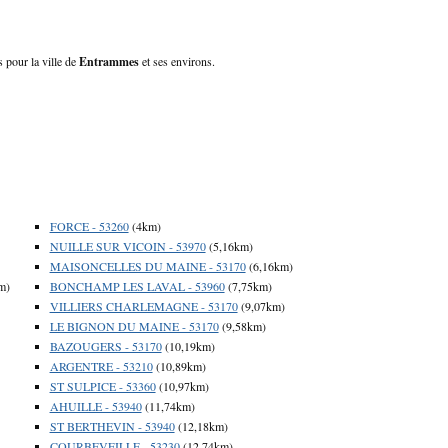
 pour la ville de
Entrammes
et ses environs.
FORCE - 53260
(4km)
NUILLE SUR VICOIN - 53970
(5,16km)
MAISONCELLES DU MAINE - 53170
(6,16km)
m)
BONCHAMP LES LAVAL - 53960
(7,75km)
VILLIERS CHARLEMAGNE - 53170
(9,07km)
LE BIGNON DU MAINE - 53170
(9,58km)
BAZOUGERS - 53170
(10,19km)
ARGENTRE - 53210
(10,89km)
ST SULPICE - 53360
(10,97km)
AHUILLE - 53940
(11,74km)
ST BERTHEVIN - 53940
(12,18km)
COURBEVEILLE - 53230
(12,74km)