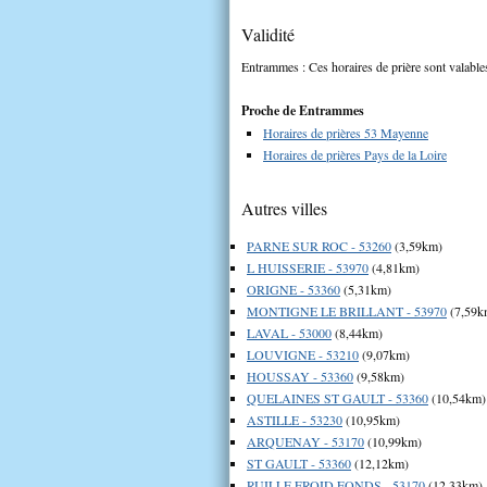
Validité
Entrammes : Ces horaires de prière sont valables
Proche de Entrammes
Horaires de prières 53 Mayenne
Horaires de prières Pays de la Loire
Autres villes
PARNE SUR ROC - 53260
(3,59km)
L HUISSERIE - 53970
(4,81km)
ORIGNE - 53360
(5,31km)
MONTIGNE LE BRILLANT - 53970
(7,59k
LAVAL - 53000
(8,44km)
LOUVIGNE - 53210
(9,07km)
HOUSSAY - 53360
(9,58km)
QUELAINES ST GAULT - 53360
(10,54km)
ASTILLE - 53230
(10,95km)
ARQUENAY - 53170
(10,99km)
ST GAULT - 53360
(12,12km)
RUILLE FROID FONDS - 53170
(12,33km)