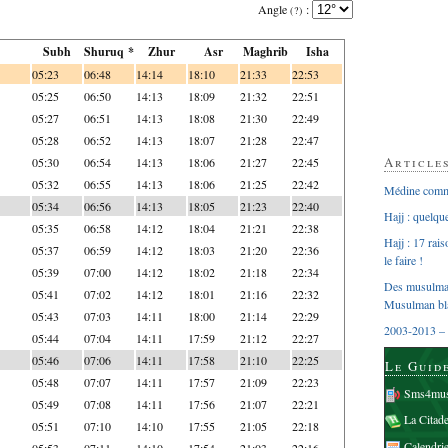
Angle
:
(?)
Subh
Shuruq *
Zhur
Asr
Maghrib
Isha
05:23
06:48
14:14
18:10
21:33
22:53
05:25
06:50
14:13
18:09
21:32
22:51
05:27
06:51
14:13
18:08
21:30
22:49
05:28
06:52
14:13
18:07
21:28
22:47
Article
05:30
06:54
14:13
18:06
21:27
22:45
05:32
06:55
14:13
18:06
21:25
22:42
Médine comme
05:34
06:56
14:13
18:05
21:23
22:40
Hajj : quelq
05:35
06:58
14:12
18:04
21:21
22:38
Hajj : 17 rai
05:37
06:59
14:12
18:03
21:20
22:36
le faire !
05:39
07:00
14:12
18:02
21:18
22:34
Des musulman
05:41
07:02
14:12
18:01
21:16
22:32
Musulman bl
05:43
07:03
14:11
18:00
21:14
22:29
2003-2013 – 
05:44
07:04
14:11
17:59
21:12
22:27
05:46
07:06
14:11
17:58
21:10
22:25
Le Guid
05:48
07:07
14:11
17:57
21:09
22:23
Sms4mus
05:49
07:08
14:11
17:56
21:07
22:21
La Citad
05:51
07:10
14:10
17:55
21:05
22:18
Calendri
05:53
07:11
14:10
17:54
21:03
22:16