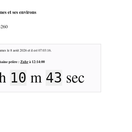
es et ses environs
3260
mes le
8 août 2026
et il est
07:03:17
.
haine prière :
Zuhr
à
12:14:00
h
m
sec
10
42