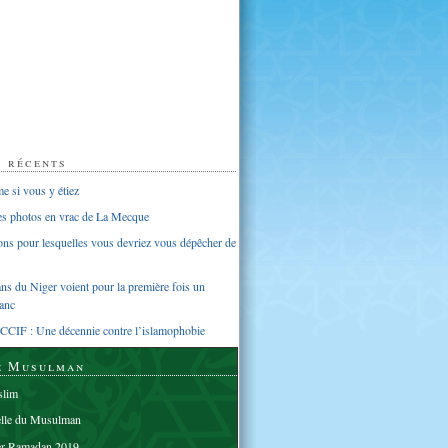
s récents
 si vous y étiez
ues photos en vrac de La Mecque
sons pour lesquelles vous devriez vous dépêcher de
s du Niger voient pour la première fois un
anc
CCIF : Une décennie contre l’islamophobie
e Musulman
lim
elle du Musulman
er Ramadan 2019