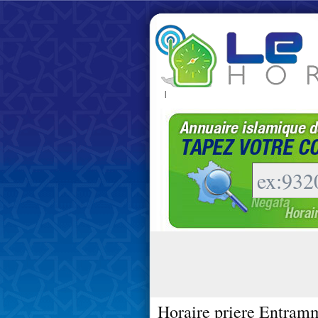
|
Horaire priere Entram