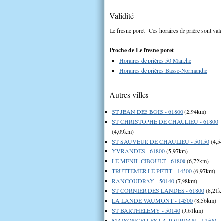
Validité
Le fresne poret : Ces horaires de prière sont val
Proche de Le fresne poret
Horaires de prières 50 Manche
Horaires de prières Basse-Normandie
Autres villes
ST JEAN DES BOIS - 61800
(2,94km)
ST CHRISTOPHE DE CHAULIEU - 61800
(4,09km)
ST SAUVEUR DE CHAULIEU - 50150
(4,5
YVRANDES - 61800
(5,97km)
LE MENIL CIBOULT - 61800
(6,72km)
TRUTTEMER LE PETIT - 14500
(6,97km)
RANCOUDRAY - 50140
(7,98km)
ST CORNIER DES LANDES - 61800
(8,21
LA LANDE VAUMONT - 14500
(8,56km)
ST BARTHELEMY - 50140
(9,61km)
MAISONCELLES LA JOURDAN - 14500