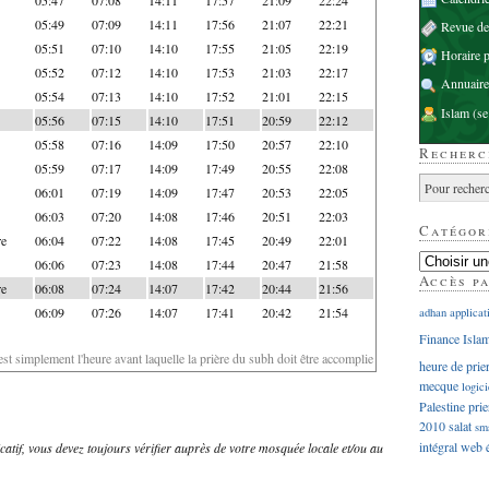
05:49
07:09
14:11
17:56
21:07
22:21
Revue d
05:51
07:10
14:10
17:55
21:05
22:19
Horaire p
05:52
07:12
14:10
17:53
21:03
22:17
Annuaire
05:54
07:13
14:10
17:52
21:01
22:15
Islam
(se
05:56
07:15
14:10
17:51
20:59
22:12
05:58
07:16
14:09
17:50
20:57
22:10
Recherc
05:59
07:17
14:09
17:49
20:55
22:08
06:01
07:19
14:09
17:47
20:53
22:05
06:03
07:20
14:08
17:46
20:51
22:03
Catégor
re
06:04
07:22
14:08
17:45
20:49
22:01
06:06
07:23
14:08
17:44
20:47
21:58
Accès p
re
06:08
07:24
14:07
17:42
20:44
21:56
06:09
07:26
14:07
17:41
20:42
21:54
adhan
applicat
Finance Isla
'est simplement l'heure avant laquelle la prière du subh doit être accomplie
heure de prie
mecque
logici
Palestine
prie
2010
salat
sm
intégral
web
dicatif, vous devez toujours vérifier auprès de votre mosquée locale et/ou au