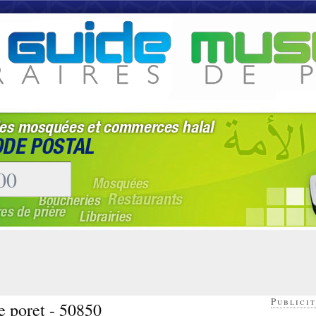
Publicit
e poret - 50850