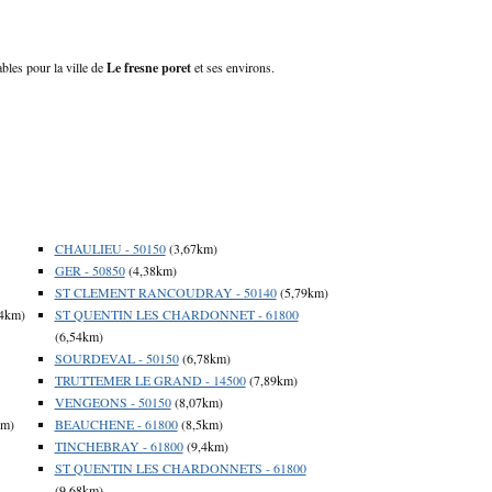
ables pour la ville de
Le fresne poret
et ses environs.
CHAULIEU - 50150
(3,67km)
GER - 50850
(4,38km)
ST CLEMENT RANCOUDRAY - 50140
(5,79km)
4km)
ST QUENTIN LES CHARDONNET - 61800
(6,54km)
SOURDEVAL - 50150
(6,78km)
TRUTTEMER LE GRAND - 14500
(7,89km)
VENGEONS - 50150
(8,07km)
km)
BEAUCHENE - 61800
(8,5km)
TINCHEBRAY - 61800
(9,4km)
ST QUENTIN LES CHARDONNETS - 61800
(9,68km)