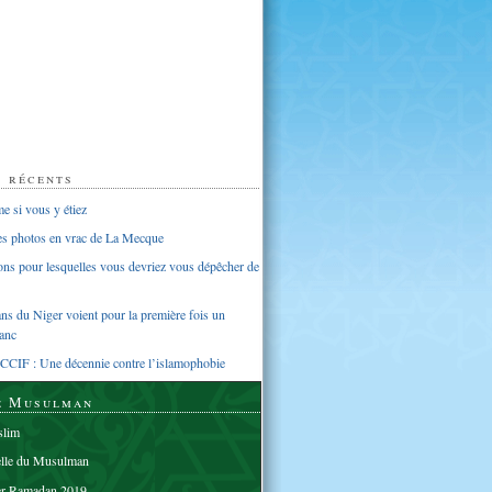
s récents
 si vous y étiez
ues photos en vrac de La Mecque
sons pour lesquelles vous devriez vous dépêcher de
s du Niger voient pour la première fois un
anc
CCIF : Une décennie contre l’islamophobie
e Musulman
lim
elle du Musulman
er Ramadan 2019