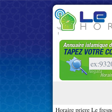
|
Horaire priere Le fresn