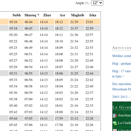
Angle
:
(?)
Subh
Shuruq *
Zhur
Asr
Maghrib
Isha
05:16
06:44
14:14
18:12
21:39
23:01
05:18
06:45
14:14
18:12
21:37
22:59
05:20
06:47
14:14
18:11
21:36
22:57
05:22
06:48
14:14
18:10
21:34
22:55
Article
05:23
06:49
14:14
18:09
21:32
22:53
05:25
06:51
14:14
18:08
21:31
22:51
Médine comme
05:27
06:52
14:13
18:08
21:29
22:49
Hajj : quelq
05:29
06:54
14:13
18:07
21:27
22:46
Hajj : 17 rai
05:31
06:55
14:13
18:06
21:25
22:44
le faire !
05:33
06:56
14:13
18:05
21:24
22:42
Des musulman
05:34
06:58
14:13
18:04
21:22
22:40
Musulman bl
05:36
06:59
14:12
18:03
21:20
22:37
2003-2013 – 
05:38
07:00
14:12
18:02
21:18
22:35
05:40
07:02
14:12
18:01
21:16
22:33
Le Guid
05:42
07:03
14:12
18:00
21:14
22:31
Sms4mus
05:44
07:05
14:11
17:59
21:12
22:28
La Citad
05:45
07:06
14:11
17:58
21:10
22:26
Calendri
05:47
07:08
14:11
17:57
21:09
22:24