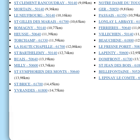
ST CLEMENT RANCOUDRAY - 50140
(9,09km)
NOTRE DAME DU TOUCH
MORTAIN - 50140
(9,36km)
GER - 50850
(9,81km)
LE NEUFBOURG - 50140
(10,16km)
PASSAIS - 61350
(10,59k
ST GILLES DES MARAIS - 61700
(10,63km)
LONLAY L ABBAYE - 61
ROMAGNY - 50140
(10,77km)
FERRIERES - 50640
(11,0
HEUSSE - 50640
(11,39km)
VILLECHIEN - 50140
(11
TORCHAMP - 61330
(11,59km)
BEAUCHENE - 61800
(12
LA HAUTE CHAPELLE - 61700
(12,06km)
LE FRESNE PORET - 508
ST BARTHELEMY - 50140
(12,74km)
LAPENTY - 50600
(12,95
BUAIS - 50640
(13,19km)
DOMFRONT - 61700
(13,
MILLY - 50600
(13,74km)
ST JEAN DES BOIS - 618
ST SYMPHORIEN DES MONTS - 50640
BELLEFONTAINE - 5052
(13,98km)
L EPINAY LE COMTE - 6
ST BRICE - 61700
(14,45km)
YVRANDES - 61800
(14,75km)