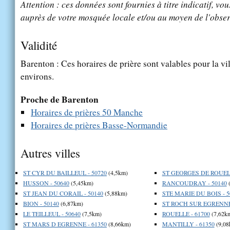
Attention : ces données sont fournies à titre indicatif, vou
auprès de votre mosquée locale et/ou au moyen de l'obser
Validité
Barenton : Ces horaires de prière sont valables pour la vi
environs.
Proche de Barenton
Horaires de prières 50 Manche
Horaires de prières Basse-Normandie
Autres villes
ST CYR DU BAILLEUL - 50720
(4,5km)
ST GEORGES DE ROUELL
HUSSON - 50640
(5,45km)
RANCOUDRAY - 50140
(
ST JEAN DU CORAIL - 50140
(5,88km)
STE MARIE DU BOIS - 5
BION - 50140
(6,87km)
ST ROCH SUR EGRENNE 
LE TEILLEUL - 50640
(7,5km)
ROUELLE - 61700
(7,62k
ST MARS D EGRENNE - 61350
(8,66km)
MANTILLY - 61350
(9,08