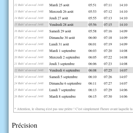
Mardi 25 août
05:51
07:11
14:10
12 Rabi' al-awwal 1448
Mercredi 26 août
05:53
07:12
14:10
13 Rabi' al-awwal 1448
Jeudi 27 août
05:55
07:13
14:10
14 Rabi' al-awwal 1448
Vendredi 28 août
05:56
07:15
14:10
15 Rabi' al-awwal 1448
Samedi 29 août
05:58
07:16
14:09
16 Rabi' al-awwal 1448
Dimanche 30 août
06:00
07:18
14:09
17 Rabi' al-awwal 1448
Lundi 31 août
06:01
07:19
14:09
18 Rabi' al-awwal 1448
Mardi 1 septembre
06:03
07:20
14:08
19 Rabi' al-awwal 1448
Mercredi 2 septembre
06:05
07:22
14:08
20 Rabi' al-awwal 1448
Jeudi 3 septembre
06:06
07:23
14:08
21 Rabi' al-awwal 1448
Vendredi 4 septembre
06:08
07:25
14:07
22 Rabi' al-awwal 1448
Samedi 5 septembre
06:10
07:26
14:07
23 Rabi' al-awwal 1448
Dimanche 6 septembre
06:11
07:27
14:07
24 Rabi' al-awwal 1448
Lundi 7 septembre
06:13
07:29
14:06
25 Rabi' al-awwal 1448
Mardi 8 septembre
06:15
07:30
14:06
26 Rabi' al-awwal 1448
* Attention, le shuruq n'est pas une prière ! C'est simplement l'heure avant laquelle l
Précision