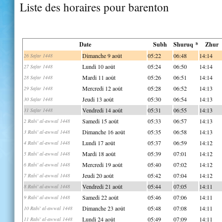
Liste des horaires pour barenton
Date
Subh
Shuruq *
Zhur
Dimanche 9 août
05:22
06:48
14:14
26 Safar 1448
Lundi 10 août
05:24
06:50
14:14
27 Safar 1448
Mardi 11 août
05:26
06:51
14:14
28 Safar 1448
Mercredi 12 août
05:28
06:52
14:13
29 Safar 1448
Jeudi 13 août
05:30
06:54
14:13
30 Safar 1448
Vendredi 14 août
05:31
06:55
14:13
31 Safar 1448
Samedi 15 août
05:33
06:57
14:13
2 Rabi' al-awwal 1448
Dimanche 16 août
05:35
06:58
14:13
3 Rabi' al-awwal 1448
Lundi 17 août
05:37
06:59
14:12
4 Rabi' al-awwal 1448
Mardi 18 août
05:39
07:01
14:12
5 Rabi' al-awwal 1448
Mercredi 19 août
05:40
07:02
14:12
6 Rabi' al-awwal 1448
Jeudi 20 août
05:42
07:04
14:12
7 Rabi' al-awwal 1448
Vendredi 21 août
05:44
07:05
14:11
8 Rabi' al-awwal 1448
Samedi 22 août
05:46
07:06
14:11
9 Rabi' al-awwal 1448
Dimanche 23 août
05:48
07:08
14:11
10 Rabi' al-awwal 1448
Lundi 24 août
05:49
07:09
14:11
11 Rabi' al-awwal 1448