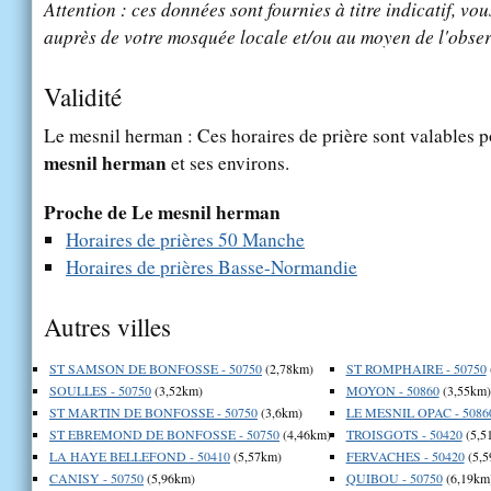
Attention : ces données sont fournies à titre indicatif, vou
auprès de votre mosquée locale et/ou au moyen de l'obser
Validité
Le mesnil herman : Ces horaires de prière sont valables p
mesnil herman
et ses environs.
Proche de Le mesnil herman
Horaires de prières 50 Manche
Horaires de prières Basse-Normandie
Autres villes
ST SAMSON DE BONFOSSE - 50750
(2,78km)
ST ROMPHAIRE - 50750
SOULLES - 50750
(3,52km)
MOYON - 50860
(3,55km)
ST MARTIN DE BONFOSSE - 50750
(3,6km)
LE MESNIL OPAC - 5086
ST EBREMOND DE BONFOSSE - 50750
(4,46km)
TROISGOTS - 50420
(5,5
LA HAYE BELLEFOND - 50410
(5,57km)
FERVACHES - 50420
(5,5
CANISY - 50750
(5,96km)
QUIBOU - 50750
(6,19km