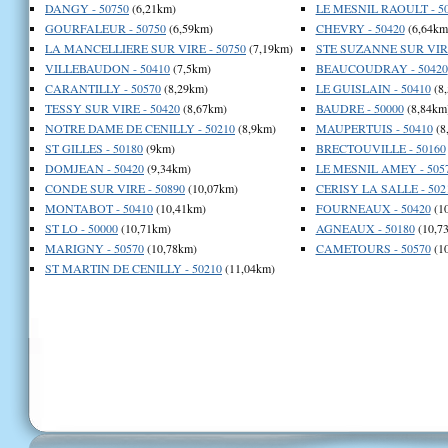
DANGY - 50750
(6,21km)
LE MESNIL RAOULT - 5
GOURFALEUR - 50750
(6,59km)
CHEVRY - 50420
(6,64km
LA MANCELLIERE SUR VIRE - 50750
(7,19km)
STE SUZANNE SUR VIRE
VILLEBAUDON - 50410
(7,5km)
BEAUCOUDRAY - 50420
CARANTILLY - 50570
(8,29km)
LE GUISLAIN - 50410
(8
TESSY SUR VIRE - 50420
(8,67km)
BAUDRE - 50000
(8,84km
NOTRE DAME DE CENILLY - 50210
(8,9km)
MAUPERTUIS - 50410
(8
ST GILLES - 50180
(9km)
BRECTOUVILLE - 50160
DOMJEAN - 50420
(9,34km)
LE MESNIL AMEY - 505
CONDE SUR VIRE - 50890
(10,07km)
CERISY LA SALLE - 502
MONTABOT - 50410
(10,41km)
FOURNEAUX - 50420
(1
ST LO - 50000
(10,71km)
AGNEAUX - 50180
(10,7
MARIGNY - 50570
(10,78km)
CAMETOURS - 50570
(1
ST MARTIN DE CENILLY - 50210
(11,04km)