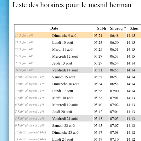
Liste des horaires pour le mesnil herman
Date
Subh
Shuruq *
Zhur
Dimanche 9 août
05:21
06:48
14:15
26 Safar 1448
Lundi 10 août
05:23
06:50
14:15
27 Safar 1448
Mardi 11 août
05:25
06:51
14:15
28 Safar 1448
Mercredi 12 août
05:27
06:53
14:15
29 Safar 1448
Jeudi 13 août
05:29
06:54
14:14
30 Safar 1448
Vendredi 14 août
05:31
06:55
14:14
31 Safar 1448
Samedi 15 août
05:32
06:57
14:14
2 Rabi' al-awwal 1448
Dimanche 16 août
05:34
06:58
14:14
3 Rabi' al-awwal 1448
Lundi 17 août
05:36
07:00
14:14
4 Rabi' al-awwal 1448
Mardi 18 août
05:38
07:01
14:13
5 Rabi' al-awwal 1448
Mercredi 19 août
05:40
07:02
14:13
6 Rabi' al-awwal 1448
Jeudi 20 août
05:42
07:04
14:13
7 Rabi' al-awwal 1448
Vendredi 21 août
05:43
07:05
14:13
8 Rabi' al-awwal 1448
Samedi 22 août
05:45
07:07
14:12
9 Rabi' al-awwal 1448
Dimanche 23 août
05:47
07:08
14:12
10 Rabi' al-awwal 1448
Lundi 24 août
05:49
07:10
14:12
11 Rabi' al-awwal 1448