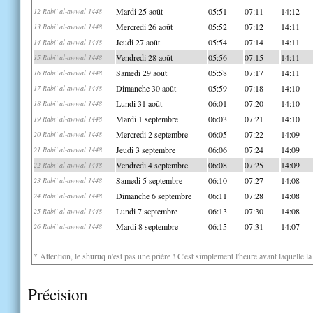
Mardi 25 août
05:51
07:11
14:12
12 Rabi' al-awwal 1448
Mercredi 26 août
05:52
07:12
14:11
13 Rabi' al-awwal 1448
Jeudi 27 août
05:54
07:14
14:11
14 Rabi' al-awwal 1448
Vendredi 28 août
05:56
07:15
14:11
15 Rabi' al-awwal 1448
Samedi 29 août
05:58
07:17
14:11
16 Rabi' al-awwal 1448
Dimanche 30 août
05:59
07:18
14:10
17 Rabi' al-awwal 1448
Lundi 31 août
06:01
07:20
14:10
18 Rabi' al-awwal 1448
Mardi 1 septembre
06:03
07:21
14:10
19 Rabi' al-awwal 1448
Mercredi 2 septembre
06:05
07:22
14:09
20 Rabi' al-awwal 1448
Jeudi 3 septembre
06:06
07:24
14:09
21 Rabi' al-awwal 1448
Vendredi 4 septembre
06:08
07:25
14:09
22 Rabi' al-awwal 1448
Samedi 5 septembre
06:10
07:27
14:08
23 Rabi' al-awwal 1448
Dimanche 6 septembre
06:11
07:28
14:08
24 Rabi' al-awwal 1448
Lundi 7 septembre
06:13
07:30
14:08
25 Rabi' al-awwal 1448
Mardi 8 septembre
06:15
07:31
14:07
26 Rabi' al-awwal 1448
* Attention, le shuruq n'est pas une prière ! C'est simplement l'heure avant laquelle l
Précision