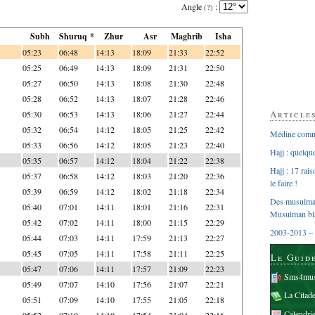
Angle
:
(?)
Subh
Shuruq *
Zhur
Asr
Maghrib
Isha
05:23
06:48
14:13
18:09
21:33
22:52
05:25
06:49
14:13
18:09
21:31
22:50
05:27
06:50
14:13
18:08
21:30
22:48
05:28
06:52
14:13
18:07
21:28
22:46
Article
05:30
06:53
14:13
18:06
21:27
22:44
05:32
06:54
14:12
18:05
21:25
22:42
Médine comme
05:33
06:56
14:12
18:05
21:23
22:40
Hajj : quelq
05:35
06:57
14:12
18:04
21:22
22:38
Hajj : 17 rai
05:37
06:58
14:12
18:03
21:20
22:36
le faire !
05:39
06:59
14:12
18:02
21:18
22:34
Des musulman
05:40
07:01
14:11
18:01
21:16
22:31
Musulman bl
05:42
07:02
14:11
18:00
21:15
22:29
2003-2013 – 
05:44
07:03
14:11
17:59
21:13
22:27
05:45
07:05
14:11
17:58
21:11
22:25
Le Guid
05:47
07:06
14:11
17:57
21:09
22:23
Sms4mus
05:49
07:07
14:10
17:56
21:07
22:21
La Citad
05:51
07:09
14:10
17:55
21:05
22:18
Calendri
05:52
07:10
14:10
17:54
21:04
22:16