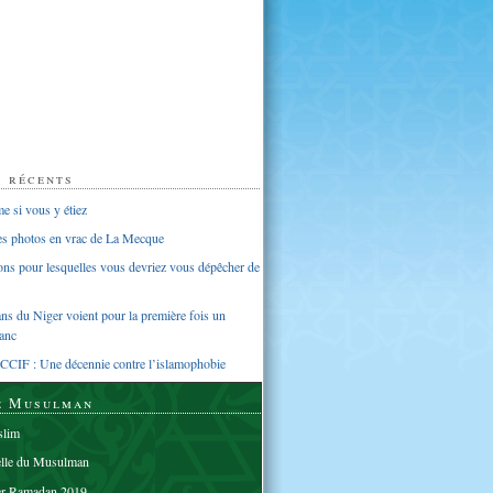
s récents
 si vous y étiez
ues photos en vrac de La Mecque
sons pour lesquelles vous devriez vous dépêcher de
s du Niger voient pour la première fois un
anc
CCIF : Une décennie contre l’islamophobie
e Musulman
lim
elle du Musulman
er Ramadan 2019