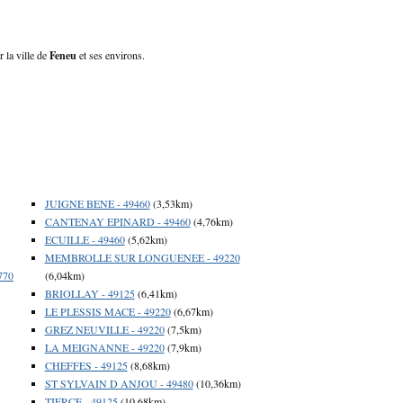
 la ville de
Feneu
et ses environs.
JUIGNE BENE - 49460
(3,53km)
CANTENAY EPINARD - 49460
(4,76km)
ECUILLE - 49460
(5,62km)
MEMBROLLE SUR LONGUENEE - 49220
770
(6,04km)
BRIOLLAY - 49125
(6,41km)
LE PLESSIS MACE - 49220
(6,67km)
GREZ NEUVILLE - 49220
(7,5km)
LA MEIGNANNE - 49220
(7,9km)
CHEFFES - 49125
(8,68km)
ST SYLVAIN D ANJOU - 49480
(10,36km)
TIERCE - 49125
(10,68km)