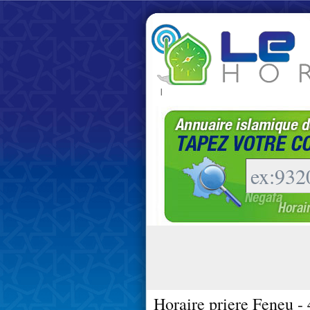
|
Horaire priere Feneu -