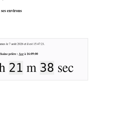
 ses environs
mes le
7 août 2026
et il est
15:47:22
.
haine prière :
Asr
à
16:09:00
h
m
sec
21
37