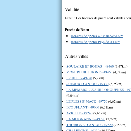
Validité
Feneu : Ces horaires de prière sont valables pour
Proche de Feneu
Horaires de prières 49 Maine-et-Loire
Horaires de prières Pays de la Loire
Autres villes
SOULAIRE ET BOURG - 49460
(3,47km)
MONTREUIL JUIGNE - 49460
(4,74km)
PRUILLE - 49220
(5,2km)
SCEAUX D ANJOU - 49330
(5,75km)
LA MEMBROLLE SUR LONGUENEE - 49
(6,04km)
LE PLESSIS MACE - 49770
(6,67km)
ECOUFLANT - 49000
(6,71km)
AVRILLE - 49240
(7,65km)
LA MEIGNANNE - 49770
(7,9km)
THORIGNE D ANJOU - 49220
(9,27km)
CHAMPIGNE - 49330
(10,56km)