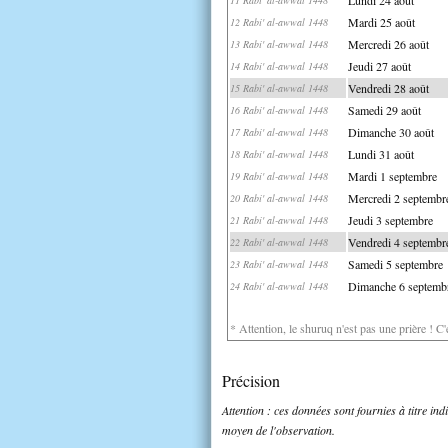
Mardi 25 août
12 Rabi' al-awwal 1448
Mercredi 26 août
13 Rabi' al-awwal 1448
Jeudi 27 août
14 Rabi' al-awwal 1448
Vendredi 28 août
15 Rabi' al-awwal 1448
Samedi 29 août
16 Rabi' al-awwal 1448
Dimanche 30 août
17 Rabi' al-awwal 1448
Lundi 31 août
18 Rabi' al-awwal 1448
Mardi 1 septembre
19 Rabi' al-awwal 1448
Mercredi 2 septembr
20 Rabi' al-awwal 1448
Jeudi 3 septembre
21 Rabi' al-awwal 1448
Vendredi 4 septembr
22 Rabi' al-awwal 1448
Samedi 5 septembre
23 Rabi' al-awwal 1448
Dimanche 6 septemb
24 Rabi' al-awwal 1448
* Attention, le shuruq n'est pas une prière ! C
Précision
Attention : ces données sont fournies à titre in
moyen de l'observation.