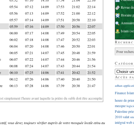
05:54
07:12
14:09
17:53
21:02
22:14
Revue d
05:56
07:13
14:09
17:52
21:00
22:12
Horaire p
05:57
07:14
14:09
17:51
20:58
22:10
Annuaire
05:59
07:16
14:09
17:50
20:56
22:07
Islam
(se
06:00
07:17
14:08
17:49
20:54
22:05
06:02
07:18
14:08
17:47
20:52
22:03
Recherc
06:04
07:20
14:08
17:46
20:50
22:01
06:05
07:21
14:07
17:45
20:48
21:59
e
06:07
07:22
14:07
17:44
20:46
21:56
Catégor
06:08
07:24
14:07
17:43
20:44
21:54
e
06:10
07:25
14:06
17:41
20:42
21:52
Accès p
06:12
07:26
14:06
17:40
20:40
21:50
re
06:13
07:28
14:06
17:39
20:38
21:47
adhan
applicat
Finance Isla
'est simplement l'heure avant laquelle la prière du subh doit être accomplie
heure de prie
mecque
logici
Palestine
prie
2010
salat
sm
intégral
web
dicatif, vous devez toujours vérifier auprès de votre mosquée locale et/ou au