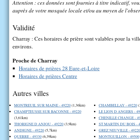
Attention : ces données sont fournies à titre indicatif, vou
auprès de votre mosquée locale et/ou au moyen de l'obser
Validité
Charray : Ces horaires de prière sont valables pour la vil
environs.
Proche de Charray
Horaires de prières 28 Eure-et-Loire
Horaires de prières Centre
Autres villes
MONTREUIL SUR MAINE - 49220
(1,36km)
CHAMBELLAY - 49220
(
CHAMPTEUSSE SUR BACONNE - 49220
LE LION D ANGERS - 49
(3,61km)
CHENILLE CHANGE - 49
THORIGNE D ANJOU - 49220
(3,9km)
ST MARTIN DU BOIS - 4
ANDIGNE - 49220
(5,7km)
GREZ NEUVILLE - 4922
QUERRE - 49330
(6,39km)
MONTGUILLON - 49500