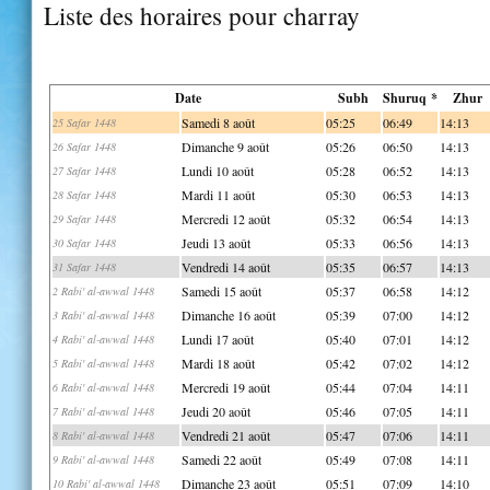
Liste des horaires pour charray
Date
Subh
Shuruq *
Zhur
Samedi 8 août
05:25
06:49
14:13
25 Safar 1448
Dimanche 9 août
05:26
06:50
14:13
26 Safar 1448
Lundi 10 août
05:28
06:52
14:13
27 Safar 1448
Mardi 11 août
05:30
06:53
14:13
28 Safar 1448
Mercredi 12 août
05:32
06:54
14:13
29 Safar 1448
Jeudi 13 août
05:33
06:56
14:13
30 Safar 1448
Vendredi 14 août
05:35
06:57
14:13
31 Safar 1448
Samedi 15 août
05:37
06:58
14:12
2 Rabi' al-awwal 1448
Dimanche 16 août
05:39
07:00
14:12
3 Rabi' al-awwal 1448
Lundi 17 août
05:40
07:01
14:12
4 Rabi' al-awwal 1448
Mardi 18 août
05:42
07:02
14:12
5 Rabi' al-awwal 1448
Mercredi 19 août
05:44
07:04
14:11
6 Rabi' al-awwal 1448
Jeudi 20 août
05:46
07:05
14:11
7 Rabi' al-awwal 1448
Vendredi 21 août
05:47
07:06
14:11
8 Rabi' al-awwal 1448
Samedi 22 août
05:49
07:08
14:11
9 Rabi' al-awwal 1448
Dimanche 23 août
05:51
07:09
14:10
10 Rabi' al-awwal 1448