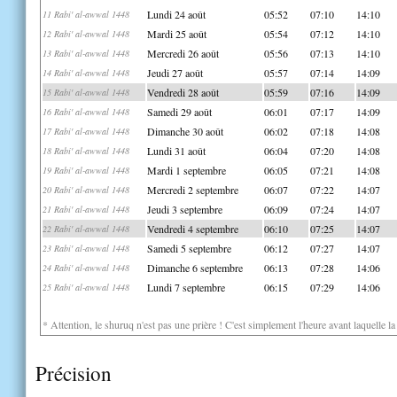
Lundi 24 août
05:52
07:10
14:10
11 Rabi' al-awwal 1448
Mardi 25 août
05:54
07:12
14:10
12 Rabi' al-awwal 1448
Mercredi 26 août
05:56
07:13
14:10
13 Rabi' al-awwal 1448
Jeudi 27 août
05:57
07:14
14:09
14 Rabi' al-awwal 1448
Vendredi 28 août
05:59
07:16
14:09
15 Rabi' al-awwal 1448
Samedi 29 août
06:01
07:17
14:09
16 Rabi' al-awwal 1448
Dimanche 30 août
06:02
07:18
14:08
17 Rabi' al-awwal 1448
Lundi 31 août
06:04
07:20
14:08
18 Rabi' al-awwal 1448
Mardi 1 septembre
06:05
07:21
14:08
19 Rabi' al-awwal 1448
Mercredi 2 septembre
06:07
07:22
14:07
20 Rabi' al-awwal 1448
Jeudi 3 septembre
06:09
07:24
14:07
21 Rabi' al-awwal 1448
Vendredi 4 septembre
06:10
07:25
14:07
22 Rabi' al-awwal 1448
Samedi 5 septembre
06:12
07:27
14:07
23 Rabi' al-awwal 1448
Dimanche 6 septembre
06:13
07:28
14:06
24 Rabi' al-awwal 1448
Lundi 7 septembre
06:15
07:29
14:06
25 Rabi' al-awwal 1448
* Attention, le shuruq n'est pas une prière ! C'est simplement l'heure avant laquelle l
Précision