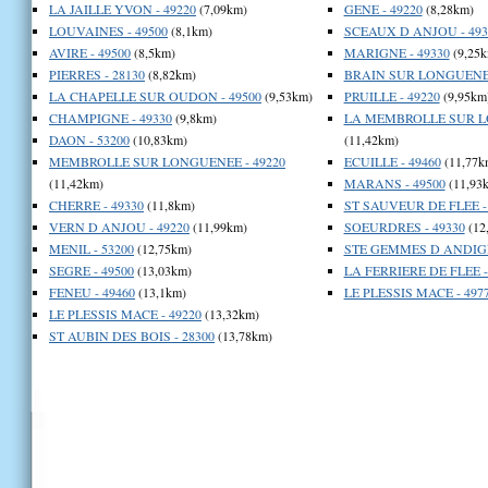
LA JAILLE YVON - 49220
(7,09km)
GENE - 49220
(8,28km)
LOUVAINES - 49500
(8,1km)
SCEAUX D ANJOU - 493
AVIRE - 49500
(8,5km)
MARIGNE - 49330
(9,25k
PIERRES - 28130
(8,82km)
BRAIN SUR LONGUENEE
LA CHAPELLE SUR OUDON - 49500
(9,53km)
PRUILLE - 49220
(9,95km
CHAMPIGNE - 49330
(9,8km)
LA MEMBROLLE SUR LO
DAON - 53200
(10,83km)
(11,42km)
MEMBROLLE SUR LONGUENEE - 49220
ECUILLE - 49460
(11,77k
(11,42km)
MARANS - 49500
(11,93
CHERRE - 49330
(11,8km)
ST SAUVEUR DE FLEE -
VERN D ANJOU - 49220
(11,99km)
SOEURDRES - 49330
(12
MENIL - 53200
(12,75km)
STE GEMMES D ANDIGN
SEGRE - 49500
(13,03km)
LA FERRIERE DE FLEE -
FENEU - 49460
(13,1km)
LE PLESSIS MACE - 497
LE PLESSIS MACE - 49220
(13,32km)
ST AUBIN DES BOIS - 28300
(13,78km)