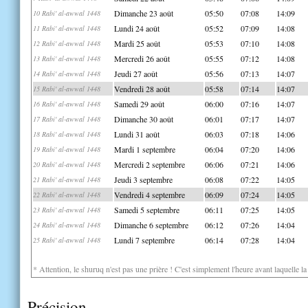
Dimanche 23 août
05:50
07:08
14:09
10 Rabi' al-awwal 1448
Lundi 24 août
05:52
07:09
14:08
11 Rabi' al-awwal 1448
Mardi 25 août
05:53
07:10
14:08
12 Rabi' al-awwal 1448
Mercredi 26 août
05:55
07:12
14:08
13 Rabi' al-awwal 1448
Jeudi 27 août
05:56
07:13
14:07
14 Rabi' al-awwal 1448
Vendredi 28 août
05:58
07:14
14:07
15 Rabi' al-awwal 1448
Samedi 29 août
06:00
07:16
14:07
16 Rabi' al-awwal 1448
Dimanche 30 août
06:01
07:17
14:07
17 Rabi' al-awwal 1448
Lundi 31 août
06:03
07:18
14:06
18 Rabi' al-awwal 1448
Mardi 1 septembre
06:04
07:20
14:06
19 Rabi' al-awwal 1448
Mercredi 2 septembre
06:06
07:21
14:06
20 Rabi' al-awwal 1448
Jeudi 3 septembre
06:08
07:22
14:05
21 Rabi' al-awwal 1448
Vendredi 4 septembre
06:09
07:24
14:05
22 Rabi' al-awwal 1448
Samedi 5 septembre
06:11
07:25
14:05
23 Rabi' al-awwal 1448
Dimanche 6 septembre
06:12
07:26
14:04
24 Rabi' al-awwal 1448
Lundi 7 septembre
06:14
07:28
14:04
25 Rabi' al-awwal 1448
* Attention, le shuruq n'est pas une prière ! C'est simplement l'heure avant laquelle l
Précision