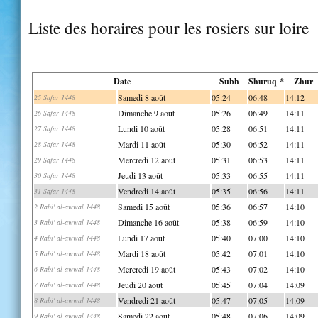
Liste des horaires pour les rosiers sur loire
Date
Subh
Shuruq *
Zhur
Samedi 8 août
05:24
06:48
14:12
25 Safar 1448
Dimanche 9 août
05:26
06:49
14:11
26 Safar 1448
Lundi 10 août
05:28
06:51
14:11
27 Safar 1448
Mardi 11 août
05:30
06:52
14:11
28 Safar 1448
Mercredi 12 août
05:31
06:53
14:11
29 Safar 1448
Jeudi 13 août
05:33
06:55
14:11
30 Safar 1448
Vendredi 14 août
05:35
06:56
14:11
31 Safar 1448
Samedi 15 août
05:36
06:57
14:10
2 Rabi' al-awwal 1448
Dimanche 16 août
05:38
06:59
14:10
3 Rabi' al-awwal 1448
Lundi 17 août
05:40
07:00
14:10
4 Rabi' al-awwal 1448
Mardi 18 août
05:42
07:01
14:10
5 Rabi' al-awwal 1448
Mercredi 19 août
05:43
07:02
14:10
6 Rabi' al-awwal 1448
Jeudi 20 août
05:45
07:04
14:09
7 Rabi' al-awwal 1448
Vendredi 21 août
05:47
07:05
14:09
8 Rabi' al-awwal 1448
Samedi 22 août
05:48
07:06
14:09
9 Rabi' al-awwal 1448