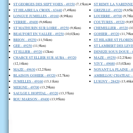
ST GEORGES DES SEPT VOIES - 49350
(7,15km)
ST REMY LA VARENNE -
ST HILAIRE LA CROIX - 63440
(7,49km)
GREZILLE - 49320
(9,65k
LONGUE JUMELLES - 49160
(8,99km)
LOUERRE - 49700
(9,78k
VERRIE - 49400
(9,68km)
COUTURES - 49320
(9,8
ST MATHURIN SUR LOIRE - 49250
(9,8km)
CHEMELLIER - 49320
(1
BEAUFORT EN VALLEE - 49250
(10,02km)
GOHIER - 49320
(11,79k
BRION - 49250
(11,54km)
ST HILAIRE ST FLORENT
GEE - 49250
(11,9km)
ST LAMBERT DES LEVEE
ST ELLIER - 49320
(12km)
DENEZE SOUS DOUE - 4
CHARCE ST ELLIER SUR AUBA - 49320
MAZE - 49250
(12,23km)
(12,14km)
VIVY - 49680
(13,02km)
MAZE - 49630
(12,23km)
NOYANT LA PLAINE - 4
BLAISON GOHIER - 49320
(12,7km)
AMBILLOU CHATEAU - 
JUMELLES - 49160
(13,11km)
LUIGNY - 28420
(13,46k
MEIGNE - 49700
(13,29km)
SAULGE L HOPITAL - 49320
(13,37km)
ROU MARSON - 49400
(13,95km)