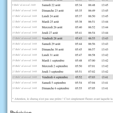
Samedi 22 août
05:34
06:48
13:45
9 Rabi' al-awwal 1448
Dimanche 23 août
05:35
06:49
13:45
10 Rabi' al-awwal 1448
Lundi 24 août
05:37
06:50
13:45
11 Rabi' al-awwal 1448
Mardi 25 août
05:38
06:51
13:44
12 Rabi' al-awwal 1448
Mercredi 26 août
05:40
06:52
13:44
13 Rabi' al-awwal 1448
Jeudi 27 août
05:41
06:54
13:44
14 Rabi' al-awwal 1448
Vendredi 28 août
05:43
06:55
13:43
15 Rabi' al-awwal 1448
Samedi 29 août
05:44
06:56
13:43
16 Rabi' al-awwal 1448
Dimanche 30 août
05:45
06:57
13:43
17 Rabi' al-awwal 1448
Lundi 31 août
05:47
06:58
13:42
18 Rabi' al-awwal 1448
Mardi 1 septembre
05:48
07:00
13:42
19 Rabi' al-awwal 1448
Mercredi 2 septembre
05:50
07:01
13:42
20 Rabi' al-awwal 1448
Jeudi 3 septembre
05:51
07:02
13:42
21 Rabi' al-awwal 1448
Vendredi 4 septembre
05:52
07:03
13:41
22 Rabi' al-awwal 1448
Samedi 5 septembre
05:54
07:04
13:41
23 Rabi' al-awwal 1448
Dimanche 6 septembre
05:55
07:05
13:41
24 Rabi' al-awwal 1448
* Attention, le shuruq n'est pas une prière ! C'est simplement l'heure avant laquelle l
Précision