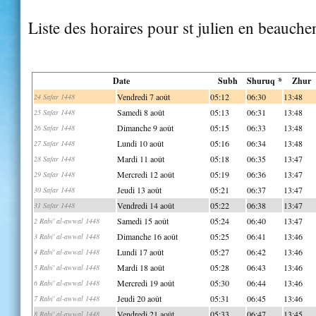
Liste des horaires pour st julien en beauche
Date
Subh
Shuruq *
Zhur
Vendredi 7 août
05:12
06:30
13:48
24 Safar 1448
Samedi 8 août
05:13
06:31
13:48
25 Safar 1448
Dimanche 9 août
05:15
06:33
13:48
26 Safar 1448
Lundi 10 août
05:16
06:34
13:48
27 Safar 1448
Mardi 11 août
05:18
06:35
13:47
28 Safar 1448
Mercredi 12 août
05:19
06:36
13:47
29 Safar 1448
Jeudi 13 août
05:21
06:37
13:47
30 Safar 1448
Vendredi 14 août
05:22
06:38
13:47
31 Safar 1448
Samedi 15 août
05:24
06:40
13:47
2 Rabi' al-awwal 1448
Dimanche 16 août
05:25
06:41
13:46
3 Rabi' al-awwal 1448
Lundi 17 août
05:27
06:42
13:46
4 Rabi' al-awwal 1448
Mardi 18 août
05:28
06:43
13:46
5 Rabi' al-awwal 1448
Mercredi 19 août
05:30
06:44
13:46
6 Rabi' al-awwal 1448
Jeudi 20 août
05:31
06:45
13:46
7 Rabi' al-awwal 1448
Vendredi 21 août
05:33
06:47
13:45
8 Rabi' al-awwal 1448