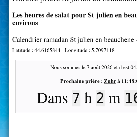
Les heures de salat pour St julien en bea
environs
Calendrier ramadan St julien en beauchene
Latitude :
44.6165844
- Longitude :
5.7097118
Nous sommes le
7 août 2026
et il est
04
Prochaine prière :
Zuhr
à
11:48:
Dans
h
m
7
2
1