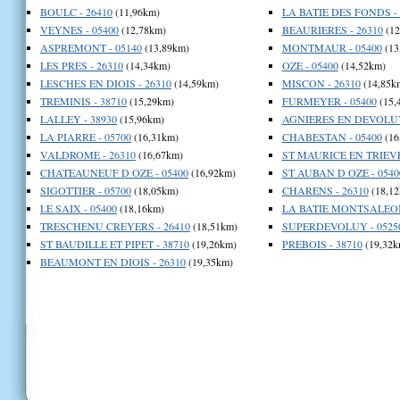
BOULC - 26410
(11,96km)
LA BATIE DES FONDS - 
VEYNES - 05400
(12,78km)
BEAURIERES - 26310
(12
ASPREMONT - 05140
(13,89km)
MONTMAUR - 05400
(13
LES PRES - 26310
(14,34km)
OZE - 05400
(14,52km)
LESCHES EN DIOIS - 26310
(14,59km)
MISCON - 26310
(14,85k
TREMINIS - 38710
(15,29km)
FURMEYER - 05400
(15,
LALLEY - 38930
(15,96km)
AGNIERES EN DEVOLUY
LA PIARRE - 05700
(16,31km)
CHABESTAN - 05400
(16
VALDROME - 26310
(16,67km)
ST MAURICE EN TRIEVE
CHATEAUNEUF D OZE - 05400
(16,92km)
ST AUBAN D OZE - 0540
SIGOTTIER - 05700
(18,05km)
CHARENS - 26310
(18,12
LE SAIX - 05400
(18,16km)
LA BATIE MONTSALEON
TRESCHENU CREYERS - 26410
(18,51km)
SUPERDEVOLUY - 0525
ST BAUDILLE ET PIPET - 38710
(19,26km)
PREBOIS - 38710
(19,32k
BEAUMONT EN DIOIS - 26310
(19,35km)