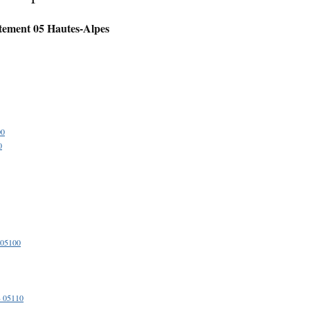
rtement 05 Hautes-Alpes
00
0
 05100
 05110