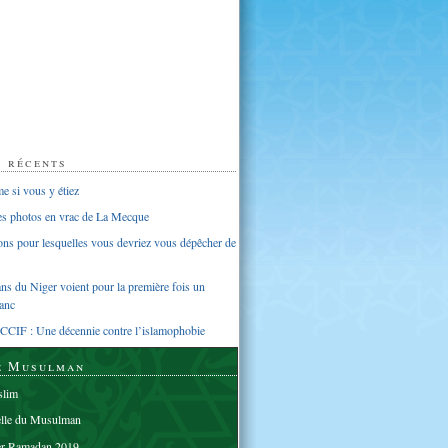
s récents
 si vous y étiez
ues photos en vrac de La Mecque
sons pour lesquelles vous devriez vous dépêcher de
s du Niger voient pour la première fois un
anc
CCIF : Une décennie contre l’islamophobie
e Musulman
lim
elle du Musulman
er Ramadan 2019