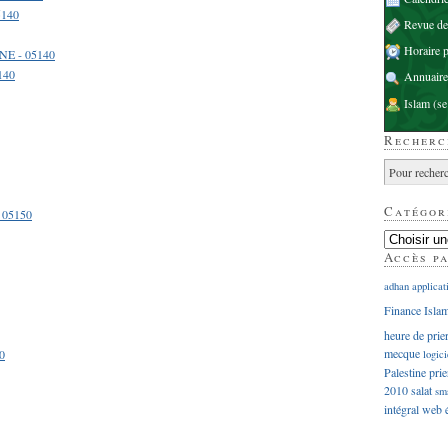
5140
Revue d
Horaire p
NE - 05140
140
Annuaire
Islam
(se
Recherc
Catégor
 05150
Accès p
adhan
applicat
Finance Isla
heure de prie
mecque
0
logici
Palestine
prie
2010
salat
sm
intégral
web