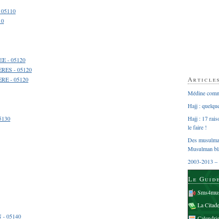
 05110
10
EE - 05120
ERES - 05120
Article
RE - 05120
Médine comme
Hajj : quelq
5130
Hajj : 17 rai
le faire !
Des musulman
Musulman bl
2003-2013 – 
Le Guid
Sms4mus
La Citad
 - 05140
Calendri