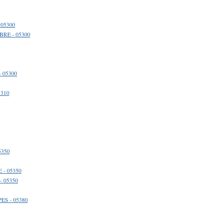
 05300
BRE - 05300
 05300
5310
5350
 - 05350
- 05350
ES - 05380