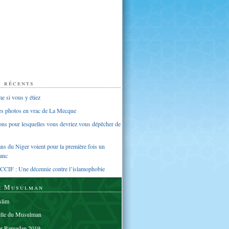
s récents
 si vous y étiez
ues photos en vrac de La Mecque
sons pour lesquelles vous devriez vous dépêcher de
s du Niger voient pour la première fois un
anc
CCIF : Une décennie contre l’islamophobie
e Musulman
lim
elle du Musulman
er Ramadan 2019