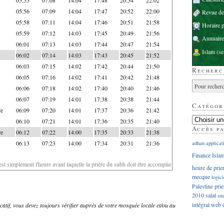
05:56
07:09
14:04
17:47
20:52
22:00
Revue d
05:58
07:11
14:04
17:46
20:51
21:58
Horaire p
05:59
07:12
14:03
17:45
20:49
21:56
Annuaire
06:01
07:13
14:03
17:44
20:47
21:54
Islam
(se
06:02
07:14
14:03
17:43
20:45
21:52
06:03
07:15
14:02
17:42
20:44
21:50
Recherc
06:05
07:16
14:02
17:41
20:42
21:48
06:06
07:18
14:02
17:40
20:40
21:46
06:07
07:19
14:01
17:38
20:38
21:44
Catégor
re
06:09
07:20
14:01
17:37
20:36
21:42
06:10
07:21
14:01
17:36
20:35
21:40
Accès p
re
06:12
07:22
14:00
17:35
20:33
21:38
06:13
07:23
14:00
17:34
20:31
21:36
adhan
applicat
Finance Isla
'est simplement l'heure avant laquelle la prière du subh doit être accomplie
heure de prie
mecque
logici
Palestine
prie
2010
salat
sm
intégral
web
dicatif, vous devez toujours vérifier auprès de votre mosquée locale et/ou au