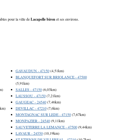
ables pour la ville de
Lacapelle biron
et ses environs.
GAVAUDUN - 47150
(4,51km)
BLANQUEFORT SUR BRIOLANCE - 47500
(5,91km)
m)
SALLES - 47150
(6,03km)
LAUSSOU - 47150
(7,21km)
GAUGEAC - 24540
(7,46km)
6km)
DEVILLAC - 47210
(7,6km)
MONTAGNAC SUR LEDE - 47150
(7,67km)
MONPAZIER - 24540
(9,11km)
SAUVETERRE LA LEMANCE - 47500
(9,44km)
LAVAUR - 24550
(10,19km)
ST ETIENNE DE VILLEREAL - 47210
(10,7km)