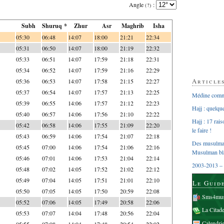
Angle
:
(?)
Subh
Shuruq *
Zhur
Asr
Maghrib
Isha
05:30
06:48
14:07
18:00
21:21
22:34
05:31
06:50
14:07
18:00
21:19
22:32
05:33
06:51
14:07
17:59
21:18
22:31
05:34
06:52
14:07
17:59
21:16
22:29
Article
05:36
06:53
14:07
17:58
21:15
22:27
05:37
06:54
14:07
17:57
21:13
22:25
Médine comme
05:39
06:55
14:06
17:57
21:12
22:23
Hajj : quelq
05:40
06:57
14:06
17:56
21:10
22:22
Hajj : 17 rai
05:42
06:58
14:06
17:55
21:09
22:20
le faire !
05:43
06:59
14:06
17:54
21:07
22:18
Des musulman
05:45
07:00
14:06
17:54
21:06
22:16
Musulman bl
05:46
07:01
14:06
17:53
21:04
22:14
2003-2013 – 
05:48
07:02
14:05
17:52
21:02
22:12
05:49
07:04
14:05
17:51
21:01
22:10
Le Guid
05:50
07:05
14:05
17:50
20:59
22:08
Sms4mus
05:52
07:06
14:05
17:49
20:58
22:06
La Citad
05:53
07:07
14:04
17:48
20:56
22:04
Calendri
05:55
07:08
14:04
17:48
20:54
22:02