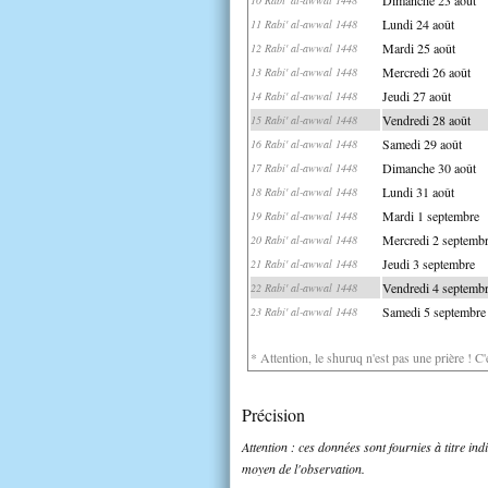
Lundi 24 août
11 Rabi' al-awwal 1448
Mardi 25 août
12 Rabi' al-awwal 1448
Mercredi 26 août
13 Rabi' al-awwal 1448
Jeudi 27 août
14 Rabi' al-awwal 1448
Vendredi 28 août
15 Rabi' al-awwal 1448
Samedi 29 août
16 Rabi' al-awwal 1448
Dimanche 30 août
17 Rabi' al-awwal 1448
Lundi 31 août
18 Rabi' al-awwal 1448
Mardi 1 septembre
19 Rabi' al-awwal 1448
Mercredi 2 septemb
20 Rabi' al-awwal 1448
Jeudi 3 septembre
21 Rabi' al-awwal 1448
Vendredi 4 septemb
22 Rabi' al-awwal 1448
Samedi 5 septembre
23 Rabi' al-awwal 1448
* Attention, le shuruq n'est pas une prière ! C
Précision
Attention : ces données sont fournies à titre in
moyen de l'observation.