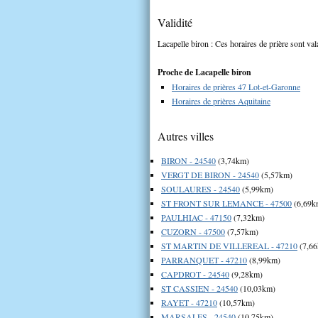
Validité
Lacapelle biron : Ces horaires de prière sont val
Proche de Lacapelle biron
Horaires de prières 47 Lot-et-Garonne
Horaires de prières Aquitaine
Autres villes
BIRON - 24540
(3,74km)
VERGT DE BIRON - 24540
(5,57km)
SOULAURES - 24540
(5,99km)
ST FRONT SUR LEMANCE - 47500
(6,69k
PAULHIAC - 47150
(7,32km)
CUZORN - 47500
(7,57km)
ST MARTIN DE VILLEREAL - 47210
(7,6
PARRANQUET - 47210
(8,99km)
CAPDROT - 24540
(9,28km)
ST CASSIEN - 24540
(10,03km)
RAYET - 47210
(10,57km)
MARSALES - 24540
(10,75km)