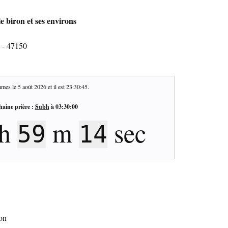
e biron et ses environs
 - 47150
mes le
5 août 2026
et il est
23:30:46
.
haine prière :
Subh
à
03:30:00
h
m
sec
59
13
ron