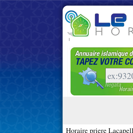
|
Horaire priere Lacapel