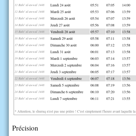
Lundi 24 août
05:51
07:05
14:00
11 Rabi' al-awwal 1448
Mardi 25 août
05:53
07:06
13:59
12 Rabi' al-awwal 1448
Mercredi 26 août
05:54
07:07
13:59
13 Rabi' al-awwal 1448
Jeudi 27 août
05:56
07:08
13:59
14 Rabi' al-awwal 1448
Vendredi 28 août
05:57
07:10
13:58
15 Rabi' al-awwal 1448
Samedi 29 août
05:58
07:11
13:58
16 Rabi' al-awwal 1448
Dimanche 30 août
06:00
07:12
13:58
17 Rabi' al-awwal 1448
Lundi 31 août
06:01
07:13
13:58
18 Rabi' al-awwal 1448
Mardi 1 septembre
06:03
07:14
13:57
19 Rabi' al-awwal 1448
Mercredi 2 septembre
06:04
07:16
13:57
20 Rabi' al-awwal 1448
Jeudi 3 septembre
06:05
07:17
13:57
21 Rabi' al-awwal 1448
Vendredi 4 septembre
06:07
07:18
13:56
22 Rabi' al-awwal 1448
Samedi 5 septembre
06:08
07:19
13:56
23 Rabi' al-awwal 1448
Dimanche 6 septembre
06:10
07:20
13:56
24 Rabi' al-awwal 1448
Lundi 7 septembre
06:11
07:21
13:55
25 Rabi' al-awwal 1448
* Attention, le shuruq n'est pas une prière ! C'est simplement l'heure avant laquelle l
Précision