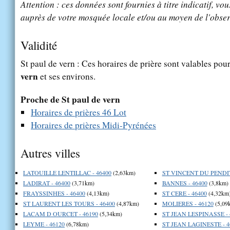
Attention : ces données sont fournies à titre indicatif, vou
auprès de votre mosquée locale et/ou au moyen de l'obser
Validité
St paul de vern : Ces horaires de prière sont valables pour
vern
et ses environs.
Proche de St paul de vern
Horaires de prières 46 Lot
Horaires de prières Midi-Pyrénées
Autres villes
LATOUILLE LENTILLAC - 46400
(2,63km)
ST VINCENT DU PENDIT
LADIRAT - 46400
(3,71km)
BANNES - 46400
(3,8km)
FRAYSSINHES - 46400
(4,13km)
ST CERE - 46400
(4,32km
ST LAURENT LES TOURS - 46400
(4,87km)
MOLIERES - 46120
(5,09
LACAM D OURCET - 46190
(5,34km)
ST JEAN LESPINASSE - 
LEYME - 46120
(6,78km)
ST JEAN LAGINESTE - 4