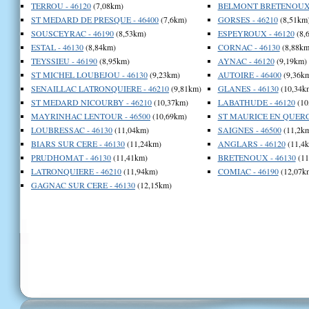
TERROU - 46120
(7,08km)
BELMONT BRETENOUX -
ST MEDARD DE PRESQUE - 46400
(7,6km)
GORSES - 46210
(8,51km
SOUSCEYRAC - 46190
(8,53km)
ESPEYROUX - 46120
(8,
ESTAL - 46130
(8,84km)
CORNAC - 46130
(8,88km
TEYSSIEU - 46190
(8,95km)
AYNAC - 46120
(9,19km)
ST MICHEL LOUBEJOU - 46130
(9,23km)
AUTOIRE - 46400
(9,36k
SENAILLAC LATRONQUIERE - 46210
(9,81km)
GLANES - 46130
(10,34k
ST MEDARD NICOURBY - 46210
(10,37km)
LABATHUDE - 46120
(10
MAYRINHAC LENTOUR - 46500
(10,69km)
ST MAURICE EN QUERCY
LOUBRESSAC - 46130
(11,04km)
SAIGNES - 46500
(11,2k
BIARS SUR CERE - 46130
(11,24km)
ANGLARS - 46120
(11,4
PRUDHOMAT - 46130
(11,41km)
BRETENOUX - 46130
(11
LATRONQUIERE - 46210
(11,94km)
COMIAC - 46190
(12,07k
GAGNAC SUR CERE - 46130
(12,15km)