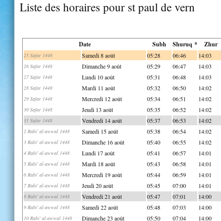
Liste des horaires pour st paul de vern
Date
Subh
Shuruq *
Zhur
Samedi 8 août
05:28
06:46
14:03
25 Safar 1448
Dimanche 9 août
05:29
06:47
14:03
26 Safar 1448
Lundi 10 août
05:31
06:48
14:03
27 Safar 1448
Mardi 11 août
05:32
06:50
14:02
28 Safar 1448
Mercredi 12 août
05:34
06:51
14:02
29 Safar 1448
Jeudi 13 août
05:35
06:52
14:02
30 Safar 1448
Vendredi 14 août
05:37
06:53
14:02
31 Safar 1448
Samedi 15 août
05:38
06:54
14:02
2 Rabi' al-awwal 1448
Dimanche 16 août
05:40
06:55
14:02
3 Rabi' al-awwal 1448
Lundi 17 août
05:41
06:57
14:01
4 Rabi' al-awwal 1448
Mardi 18 août
05:43
06:58
14:01
5 Rabi' al-awwal 1448
Mercredi 19 août
05:44
06:59
14:01
6 Rabi' al-awwal 1448
Jeudi 20 août
05:45
07:00
14:01
7 Rabi' al-awwal 1448
Vendredi 21 août
05:47
07:01
14:00
8 Rabi' al-awwal 1448
Samedi 22 août
05:48
07:03
14:00
9 Rabi' al-awwal 1448
Dimanche 23 août
05:50
07:04
14:00
10 Rabi' al-awwal 1448