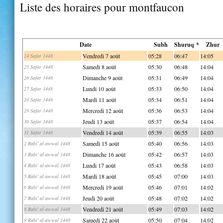
Liste des horaires pour montfaucon
Date
Subh
Shuruq *
Zhur
Vendredi 7 août
05:28
06:47
14:05
24 Safar 1448
Samedi 8 août
05:30
06:48
14:04
25 Safar 1448
Dimanche 9 août
05:31
06:49
14:04
26 Safar 1448
Lundi 10 août
05:33
06:50
14:04
27 Safar 1448
Mardi 11 août
05:34
06:51
14:04
28 Safar 1448
Mercredi 12 août
05:36
06:53
14:04
29 Safar 1448
Jeudi 13 août
05:37
06:54
14:04
30 Safar 1448
Vendredi 14 août
05:39
06:55
14:03
31 Safar 1448
Samedi 15 août
05:40
06:56
14:03
2 Rabi' al-awwal 1448
Dimanche 16 août
05:42
06:57
14:03
3 Rabi' al-awwal 1448
Lundi 17 août
05:43
06:58
14:03
4 Rabi' al-awwal 1448
Mardi 18 août
05:45
07:00
14:03
5 Rabi' al-awwal 1448
Mercredi 19 août
05:46
07:01
14:02
6 Rabi' al-awwal 1448
Jeudi 20 août
05:48
07:02
14:02
7 Rabi' al-awwal 1448
Vendredi 21 août
05:49
07:03
14:02
8 Rabi' al-awwal 1448
Samedi 22 août
05:50
07:04
14:02
9 Rabi' al-awwal 1448