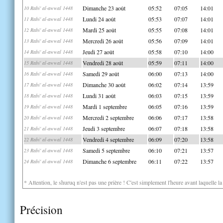
Dimanche 23 août
05:52
07:05
14:01
10 Rabi' al-awwal 1448
Lundi 24 août
05:53
07:07
14:01
11 Rabi' al-awwal 1448
Mardi 25 août
05:55
07:08
14:01
12 Rabi' al-awwal 1448
Mercredi 26 août
05:56
07:09
14:01
13 Rabi' al-awwal 1448
Jeudi 27 août
05:58
07:10
14:00
14 Rabi' al-awwal 1448
Vendredi 28 août
05:59
07:11
14:00
15 Rabi' al-awwal 1448
Samedi 29 août
06:00
07:13
14:00
16 Rabi' al-awwal 1448
Dimanche 30 août
06:02
07:14
13:59
17 Rabi' al-awwal 1448
Lundi 31 août
06:03
07:15
13:59
18 Rabi' al-awwal 1448
Mardi 1 septembre
06:05
07:16
13:59
19 Rabi' al-awwal 1448
Mercredi 2 septembre
06:06
07:17
13:58
20 Rabi' al-awwal 1448
Jeudi 3 septembre
06:07
07:18
13:58
21 Rabi' al-awwal 1448
Vendredi 4 septembre
06:09
07:20
13:58
22 Rabi' al-awwal 1448
Samedi 5 septembre
06:10
07:21
13:57
23 Rabi' al-awwal 1448
Dimanche 6 septembre
06:11
07:22
13:57
24 Rabi' al-awwal 1448
* Attention, le shuruq n'est pas une prière ! C'est simplement l'heure avant laquelle l
Précision