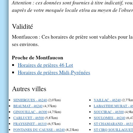
Attention : ces données sont fournies à titre indicatif, vou
auprès de votre mosquée locale et/ou au moyen de l'obser
Validité
Montfaucon : Ces horaires de prière sont valables pour la
ses environs.
Proche de Montfaucon
Horaires de prières 46 Lot
Horaires de prières Midi-Pyrénées
Autres villes
SENIERGUES - 46240
(2,07km)
VAILLAC - 46240
(2,77km
BEAUMAT - 46240
(4,37km)
LABASTIDE MURAT - 46
GINOUILLAC - 46300
(4,73km)
SOUCIRAC - 46300
(4,9k
CARLUCET - 46500
(5,87km)
SOULOMES - 46240
(6,4
FRAYSSINET - 46310
(6,57km)
ST CHAMARAND - 4631
FONTANES DU CAUSSE - 46240
(8,23km)
ST CIRQ SOUILLAGUET 