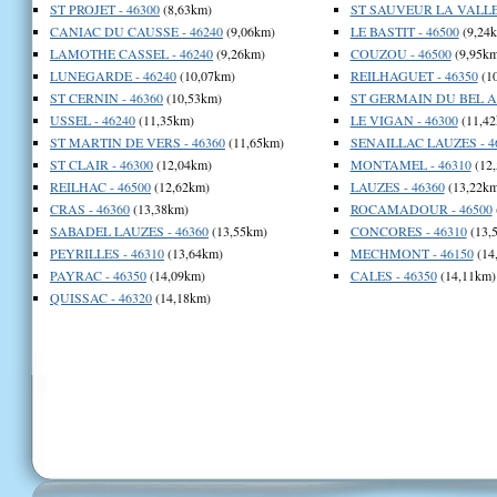
ST PROJET - 46300
(8,63km)
ST SAUVEUR LA VALLEE
CANIAC DU CAUSSE - 46240
(9,06km)
LE BASTIT - 46500
(9,24
LAMOTHE CASSEL - 46240
(9,26km)
COUZOU - 46500
(9,95km
LUNEGARDE - 46240
(10,07km)
REILHAGUET - 46350
(1
ST CERNIN - 46360
(10,53km)
ST GERMAIN DU BEL AI
USSEL - 46240
(11,35km)
LE VIGAN - 46300
(11,42
ST MARTIN DE VERS - 46360
(11,65km)
SENAILLAC LAUZES - 4
ST CLAIR - 46300
(12,04km)
MONTAMEL - 46310
(12
REILHAC - 46500
(12,62km)
LAUZES - 46360
(13,22km
CRAS - 46360
(13,38km)
ROCAMADOUR - 46500
SABADEL LAUZES - 46360
(13,55km)
CONCORES - 46310
(13,
PEYRILLES - 46310
(13,64km)
MECHMONT - 46150
(14
PAYRAC - 46350
(14,09km)
CALES - 46350
(14,11km)
QUISSAC - 46320
(14,18km)