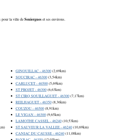
 pour la ville de
Seniergues
et ses environs.
GINOUILLAC - 46300
(2,69km)
SOUCIRAC - 46300
(3,54km)
CARLUCET - 46500
(5,69km)
ST PROJET - 46300
(6,63km)
ST CIRQ SOUILLAGUET - 46300
(7,17km)
REILHAGUET - 46350
(8,36km)
COUZOU - 46500
(8,91km)
LE VIGAN - 46300
(9,65km)
LAMOTHE CASSEL - 46240
(10,53km)
km)
ST SAUVEUR LA VALLEE - 46240
(10,69km)
CANIAC DU CAUSSE - 46240
(11,08km)
PAYRAC - 46350
(12,03km)