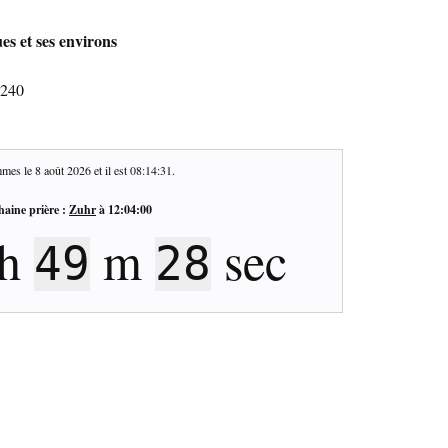
es et ses environs
6240
mes le
8 août 2026
et il est
08:14:32
.
haine prière :
Zuhr
à
12:04:00
h
m
sec
49
27