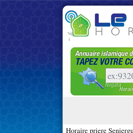
|
Horaire priere Senierg