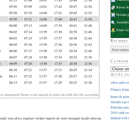
05:56
07:09
14:01
17:42
20:47
21:54
Revue d
05:58
07:10
14:00
17:41
20:45
21:52
Horaire p
05:59
07:11
14:00
17:40
20:43
21:50
Annuaire
06:00
07:13
14:00
17:39
20:41
21:48
Islam
(se
06:02
07:14
13:59
17:38
20:39
21:46
06:03
07:15
13:59
17:37
20:38
21:44
Recherc
06:05
07:16
13:59
17:36
20:36
21:42
e
06:06
07:17
13:58
17:35
20:34
21:40
06:07
07:18
13:58
17:34
20:32
21:38
Catégor
e
06:09
07:20
13:58
17:33
20:30
21:36
06:10
07:21
13:57
17:31
20:29
21:34
Accès p
re
06:11
07:22
13:57
17:30
20:27
21:32
06:13
07:23
13:57
17:29
20:25
21:30
adhan
applicat
Finance Isla
'est simplement l'heure avant laquelle la prière du subh doit être accomplie
heure de prie
mecque
logici
Palestine
prie
2010
salat
sm
intégral
web
dicatif, vous devez toujours vérifier auprès de votre mosquée locale et/ou au