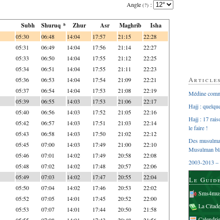
Angle
:
(?)
Subh
Shuruq *
Zhur
Asr
Maghrib
Isha
05:30
06:48
14:04
17:57
21:15
22:28
05:31
06:49
14:04
17:56
21:14
22:27
05:33
06:50
14:04
17:55
21:12
22:25
05:34
06:51
14:04
17:55
21:11
22:23
Article
05:36
06:53
14:04
17:54
21:09
22:21
05:37
06:54
14:04
17:53
21:08
22:19
Médine comme
05:39
06:55
14:03
17:53
21:06
22:17
Hajj : quelq
05:40
06:56
14:03
17:52
21:05
22:16
Hajj : 17 rai
05:42
06:57
14:03
17:51
21:03
22:14
le faire !
05:43
06:58
14:03
17:50
21:02
22:12
Des musulman
05:45
07:00
14:03
17:49
21:00
22:10
Musulman bl
05:46
07:01
14:02
17:49
20:58
22:08
2003-2013 – 
05:48
07:02
14:02
17:48
20:57
22:06
05:49
07:03
14:02
17:47
20:55
22:04
Le Guid
05:50
07:04
14:02
17:46
20:53
22:02
Sms4mus
05:52
07:05
14:01
17:45
20:52
22:00
La Citad
05:53
07:07
14:01
17:44
20:50
21:58
Calendri
05:55
07:08
14:01
17:43
20:48
21:56