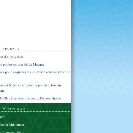
s récents
 si vous y étiez
ues photos en vrac de La Mecque
sons pour lesquelles vous devriez vous dépêcher de
s du Niger voient pour la première fois un
anc
CCIF : Une décennie contre l’islamophobie
e Musulman
lim
elle du Musulman
er Ramadan 2019