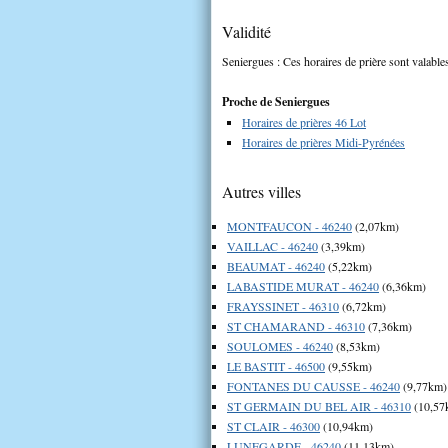
Validité
Seniergues : Ces horaires de prière sont valables
Proche de Seniergues
Horaires de prières 46 Lot
Horaires de prières Midi-Pyrénées
Autres villes
MONTFAUCON - 46240
(2,07km)
VAILLAC - 46240
(3,39km)
BEAUMAT - 46240
(5,22km)
LABASTIDE MURAT - 46240
(6,36km)
FRAYSSINET - 46310
(6,72km)
ST CHAMARAND - 46310
(7,36km)
SOULOMES - 46240
(8,53km)
LE BASTIT - 46500
(9,55km)
FONTANES DU CAUSSE - 46240
(9,77km)
ST GERMAIN DU BEL AIR - 46310
(10,57
ST CLAIR - 46300
(10,94km)
LUNEGARDE - 46240
(11,13km)