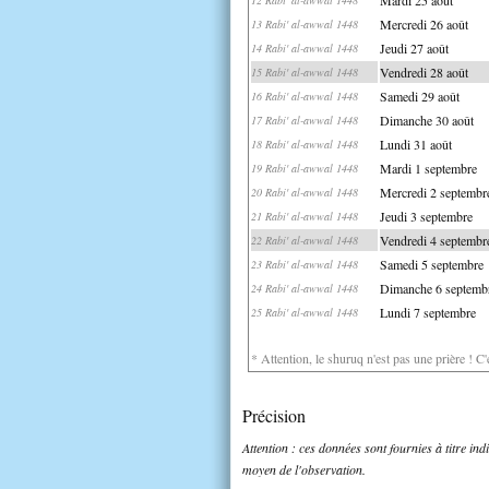
Mercredi 26 août
13 Rabi' al-awwal 1448
Jeudi 27 août
14 Rabi' al-awwal 1448
Vendredi 28 août
15 Rabi' al-awwal 1448
Samedi 29 août
16 Rabi' al-awwal 1448
Dimanche 30 août
17 Rabi' al-awwal 1448
Lundi 31 août
18 Rabi' al-awwal 1448
Mardi 1 septembre
19 Rabi' al-awwal 1448
Mercredi 2 septembr
20 Rabi' al-awwal 1448
Jeudi 3 septembre
21 Rabi' al-awwal 1448
Vendredi 4 septembr
22 Rabi' al-awwal 1448
Samedi 5 septembre
23 Rabi' al-awwal 1448
Dimanche 6 septemb
24 Rabi' al-awwal 1448
Lundi 7 septembre
25 Rabi' al-awwal 1448
* Attention, le shuruq n'est pas une prière ! C
Précision
Attention : ces données sont fournies à titre in
moyen de l'observation.