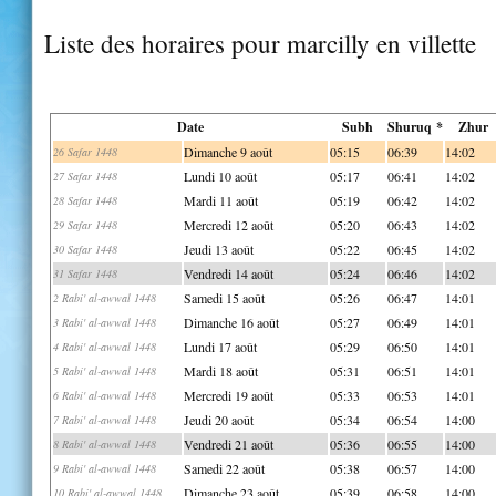
Liste des horaires pour marcilly en villette
Date
Subh
Shuruq *
Zhur
Dimanche 9 août
05:15
06:39
14:02
26 Safar 1448
Lundi 10 août
05:17
06:41
14:02
27 Safar 1448
Mardi 11 août
05:19
06:42
14:02
28 Safar 1448
Mercredi 12 août
05:20
06:43
14:02
29 Safar 1448
Jeudi 13 août
05:22
06:45
14:02
30 Safar 1448
Vendredi 14 août
05:24
06:46
14:02
31 Safar 1448
Samedi 15 août
05:26
06:47
14:01
2 Rabi' al-awwal 1448
Dimanche 16 août
05:27
06:49
14:01
3 Rabi' al-awwal 1448
Lundi 17 août
05:29
06:50
14:01
4 Rabi' al-awwal 1448
Mardi 18 août
05:31
06:51
14:01
5 Rabi' al-awwal 1448
Mercredi 19 août
05:33
06:53
14:01
6 Rabi' al-awwal 1448
Jeudi 20 août
05:34
06:54
14:00
7 Rabi' al-awwal 1448
Vendredi 21 août
05:36
06:55
14:00
8 Rabi' al-awwal 1448
Samedi 22 août
05:38
06:57
14:00
9 Rabi' al-awwal 1448
Dimanche 23 août
05:39
06:58
14:00
10 Rabi' al-awwal 1448