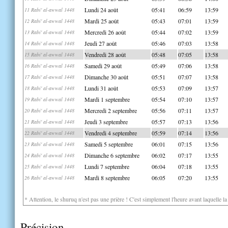
Lundi 24 août
05:41
06:59
13:59
11 Rabi' al-awwal 1448
Mardi 25 août
05:43
07:01
13:59
12 Rabi' al-awwal 1448
Mercredi 26 août
05:44
07:02
13:59
13 Rabi' al-awwal 1448
Jeudi 27 août
05:46
07:03
13:58
14 Rabi' al-awwal 1448
Vendredi 28 août
05:48
07:05
13:58
15 Rabi' al-awwal 1448
Samedi 29 août
05:49
07:06
13:58
16 Rabi' al-awwal 1448
Dimanche 30 août
05:51
07:07
13:58
17 Rabi' al-awwal 1448
Lundi 31 août
05:53
07:09
13:57
18 Rabi' al-awwal 1448
Mardi 1 septembre
05:54
07:10
13:57
19 Rabi' al-awwal 1448
Mercredi 2 septembre
05:56
07:11
13:57
20 Rabi' al-awwal 1448
Jeudi 3 septembre
05:57
07:13
13:56
21 Rabi' al-awwal 1448
Vendredi 4 septembre
05:59
07:14
13:56
22 Rabi' al-awwal 1448
Samedi 5 septembre
06:01
07:15
13:56
23 Rabi' al-awwal 1448
Dimanche 6 septembre
06:02
07:17
13:55
24 Rabi' al-awwal 1448
Lundi 7 septembre
06:04
07:18
13:55
25 Rabi' al-awwal 1448
Mardi 8 septembre
06:05
07:20
13:55
26 Rabi' al-awwal 1448
* Attention, le shuruq n'est pas une prière ! C'est simplement l'heure avant laquelle l
Précision