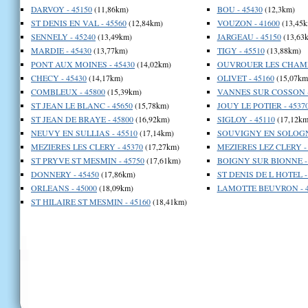
DARVOY - 45150
(11,86km)
BOU - 45430
(12,3km)
ST DENIS EN VAL - 45560
(12,84km)
VOUZON - 41600
(13,45k
SENNELY - 45240
(13,49km)
JARGEAU - 45150
(13,63
MARDIE - 45430
(13,77km)
TIGY - 45510
(13,88km)
PONT AUX MOINES - 45430
(14,02km)
OUVROUER LES CHAMPS
CHECY - 45430
(14,17km)
OLIVET - 45160
(15,07km
COMBLEUX - 45800
(15,39km)
VANNES SUR COSSON -
ST JEAN LE BLANC - 45650
(15,78km)
JOUY LE POTIER - 4537
ST JEAN DE BRAYE - 45800
(16,92km)
SIGLOY - 45110
(17,12km
NEUVY EN SULLIAS - 45510
(17,14km)
SOUVIGNY EN SOLOGNE
MEZIERES LES CLERY - 45370
(17,27km)
MEZIERES LEZ CLERY - 
ST PRYVE ST MESMIN - 45750
(17,61km)
BOIGNY SUR BIONNE - 
DONNERY - 45450
(17,86km)
ST DENIS DE L HOTEL -
ORLEANS - 45000
(18,09km)
LAMOTTE BEUVRON - 4
ST HILAIRE ST MESMIN - 45160
(18,41km)