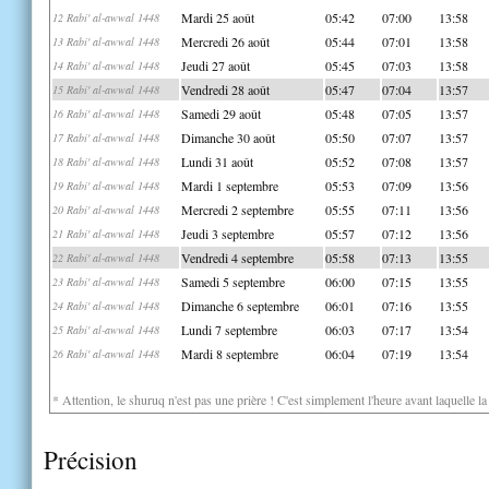
Mardi 25 août
05:42
07:00
13:58
12 Rabi' al-awwal 1448
Mercredi 26 août
05:44
07:01
13:58
13 Rabi' al-awwal 1448
Jeudi 27 août
05:45
07:03
13:58
14 Rabi' al-awwal 1448
Vendredi 28 août
05:47
07:04
13:57
15 Rabi' al-awwal 1448
Samedi 29 août
05:48
07:05
13:57
16 Rabi' al-awwal 1448
Dimanche 30 août
05:50
07:07
13:57
17 Rabi' al-awwal 1448
Lundi 31 août
05:52
07:08
13:57
18 Rabi' al-awwal 1448
Mardi 1 septembre
05:53
07:09
13:56
19 Rabi' al-awwal 1448
Mercredi 2 septembre
05:55
07:11
13:56
20 Rabi' al-awwal 1448
Jeudi 3 septembre
05:57
07:12
13:56
21 Rabi' al-awwal 1448
Vendredi 4 septembre
05:58
07:13
13:55
22 Rabi' al-awwal 1448
Samedi 5 septembre
06:00
07:15
13:55
23 Rabi' al-awwal 1448
Dimanche 6 septembre
06:01
07:16
13:55
24 Rabi' al-awwal 1448
Lundi 7 septembre
06:03
07:17
13:54
25 Rabi' al-awwal 1448
Mardi 8 septembre
06:04
07:19
13:54
26 Rabi' al-awwal 1448
* Attention, le shuruq n'est pas une prière ! C'est simplement l'heure avant laquelle l
Précision