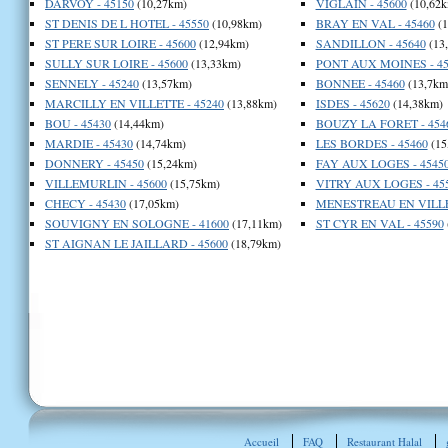
DARVOY - 45150
(10,27km)
VIGLAIN - 45600
(10,62k
ST DENIS DE L HOTEL - 45550
(10,98km)
BRAY EN VAL - 45460
(1
ST PERE SUR LOIRE - 45600
(12,94km)
SANDILLON - 45640
(13
SULLY SUR LOIRE - 45600
(13,33km)
PONT AUX MOINES - 45
SENNELY - 45240
(13,57km)
BONNEE - 45460
(13,7km
MARCILLY EN VILLETTE - 45240
(13,88km)
ISDES - 45620
(14,38km)
BOU - 45430
(14,44km)
BOUZY LA FORET - 454
MARDIE - 45430
(14,74km)
LES BORDES - 45460
(15
DONNERY - 45450
(15,24km)
FAY AUX LOGES - 4545
VILLEMURLIN - 45600
(15,75km)
VITRY AUX LOGES - 45
CHECY - 45430
(17,05km)
MENESTREAU EN VILLET
SOUVIGNY EN SOLOGNE - 41600
(17,11km)
ST CYR EN VAL - 45590
ST AIGNAN LE JAILLARD - 45600
(18,79km)
Accueil
FAQ
Restaurant Halal