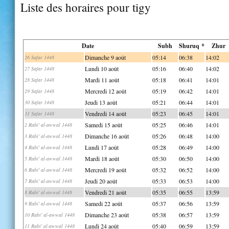
Liste des horaires pour tigy
Date
Subh
Shuruq *
Zhur
Dimanche 9 août
05:14
06:38
14:02
26 Safar 1448
Lundi 10 août
05:16
06:40
14:02
27 Safar 1448
Mardi 11 août
05:18
06:41
14:01
28 Safar 1448
Mercredi 12 août
05:19
06:42
14:01
29 Safar 1448
Jeudi 13 août
05:21
06:44
14:01
30 Safar 1448
Vendredi 14 août
05:23
06:45
14:01
31 Safar 1448
Samedi 15 août
05:25
06:46
14:01
2 Rabi' al-awwal 1448
Dimanche 16 août
05:26
06:48
14:00
3 Rabi' al-awwal 1448
Lundi 17 août
05:28
06:49
14:00
4 Rabi' al-awwal 1448
Mardi 18 août
05:30
06:50
14:00
5 Rabi' al-awwal 1448
Mercredi 19 août
05:32
06:52
14:00
6 Rabi' al-awwal 1448
Jeudi 20 août
05:33
06:53
14:00
7 Rabi' al-awwal 1448
Vendredi 21 août
05:35
06:55
13:59
8 Rabi' al-awwal 1448
Samedi 22 août
05:37
06:56
13:59
9 Rabi' al-awwal 1448
Dimanche 23 août
05:38
06:57
13:59
10 Rabi' al-awwal 1448
Lundi 24 août
05:40
06:59
13:59
11 Rabi' al-awwal 1448