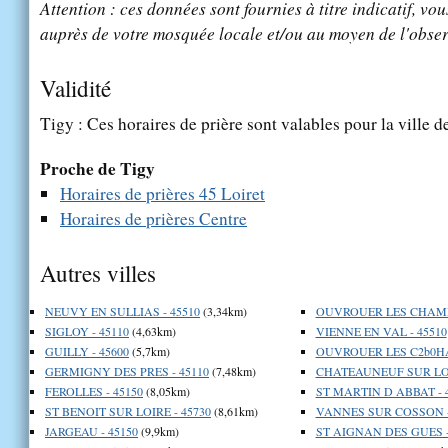
Attention : ces données sont fournies à titre indicatif, vou
auprès de votre mosquée locale et/ou au moyen de l'obser
Validité
Tigy : Ces horaires de prière sont valables pour la ville 
Proche de Tigy
Horaires de prières 45 Loiret
Horaires de prières Centre
Autres villes
NEUVY EN SULLIAS - 45510
(3,34km)
OUVROUER LES CHAMPS
SIGLOY - 45110
(4,63km)
VIENNE EN VAL - 45510
GUILLY - 45600
(5,7km)
OUVROUER LES C2b0HA
GERMIGNY DES PRES - 45110
(7,48km)
CHATEAUNEUF SUR LOI
FEROLLES - 45150
(8,05km)
ST MARTIN D ABBAT - 
ST BENOIT SUR LOIRE - 45730
(8,61km)
VANNES SUR COSSON -
JARGEAU - 45150
(9,9km)
ST AIGNAN DES GUES -