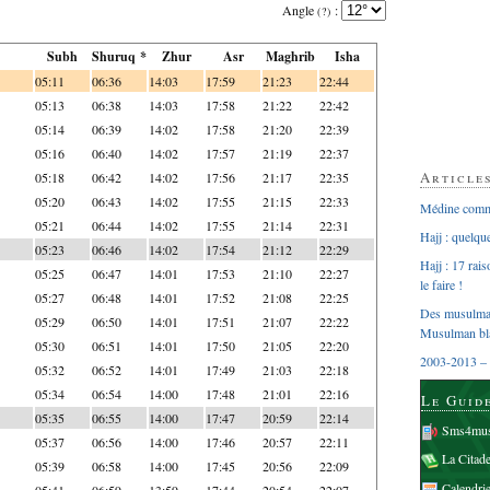
Angle
:
(?)
Subh
Shuruq *
Zhur
Asr
Maghrib
Isha
05:11
06:36
14:03
17:59
21:23
22:44
05:13
06:38
14:03
17:58
21:22
22:42
05:14
06:39
14:02
17:58
21:20
22:39
05:16
06:40
14:02
17:57
21:19
22:37
Article
05:18
06:42
14:02
17:56
21:17
22:35
05:20
06:43
14:02
17:55
21:15
22:33
Médine comme
05:21
06:44
14:02
17:55
21:14
22:31
Hajj : quelq
05:23
06:46
14:02
17:54
21:12
22:29
Hajj : 17 rai
05:25
06:47
14:01
17:53
21:10
22:27
le faire !
05:27
06:48
14:01
17:52
21:08
22:25
Des musulman
05:29
06:50
14:01
17:51
21:07
22:22
Musulman bl
05:30
06:51
14:01
17:50
21:05
22:20
2003-2013 – 
05:32
06:52
14:01
17:49
21:03
22:18
05:34
06:54
14:00
17:48
21:01
22:16
Le Guid
05:35
06:55
14:00
17:47
20:59
22:14
Sms4mus
05:37
06:56
14:00
17:46
20:57
22:11
La Citad
05:39
06:58
14:00
17:45
20:56
22:09
Calendri
05:41
06:59
13:59
17:44
20:54
22:07