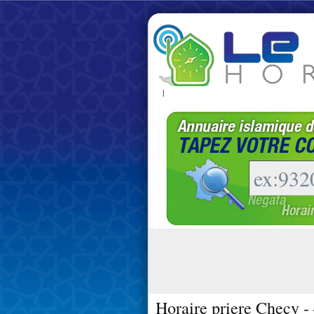
|
Horaire priere Checy -