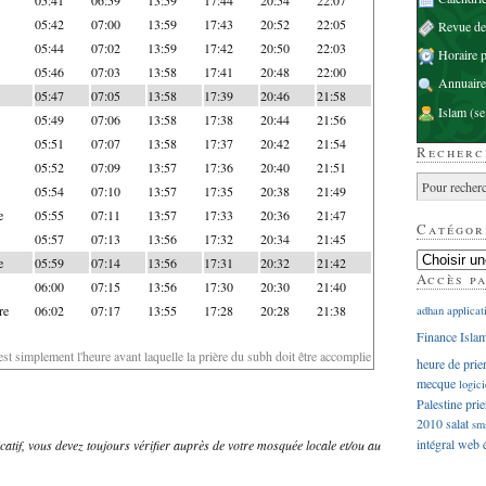
05:42
07:00
13:59
17:43
20:52
22:05
Revue d
05:44
07:02
13:59
17:42
20:50
22:03
Horaire p
05:46
07:03
13:58
17:41
20:48
22:00
Annuaire
05:47
07:05
13:58
17:39
20:46
21:58
Islam
(se
05:49
07:06
13:58
17:38
20:44
21:56
05:51
07:07
13:58
17:37
20:42
21:54
Recherc
05:52
07:09
13:57
17:36
20:40
21:51
05:54
07:10
13:57
17:35
20:38
21:49
e
05:55
07:11
13:57
17:33
20:36
21:47
Catégor
05:57
07:13
13:56
17:32
20:34
21:45
e
05:59
07:14
13:56
17:31
20:32
21:42
Accès p
06:00
07:15
13:56
17:30
20:30
21:40
re
06:02
07:17
13:55
17:28
20:28
21:38
adhan
applicat
Finance Isla
'est simplement l'heure avant laquelle la prière du subh doit être accomplie
heure de prie
mecque
logici
Palestine
prie
2010
salat
sm
intégral
web
dicatif, vous devez toujours vérifier auprès de votre mosquée locale et/ou au