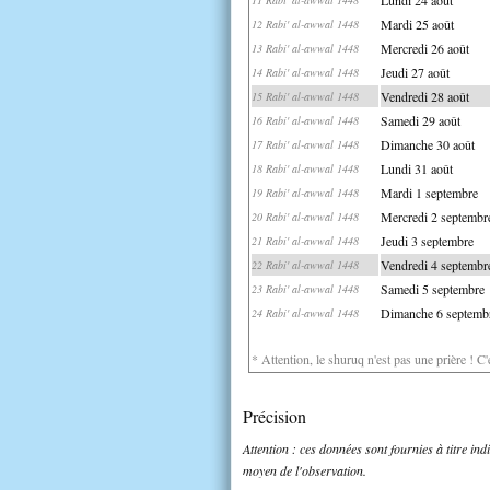
Mardi 25 août
12 Rabi' al-awwal 1448
Mercredi 26 août
13 Rabi' al-awwal 1448
Jeudi 27 août
14 Rabi' al-awwal 1448
Vendredi 28 août
15 Rabi' al-awwal 1448
Samedi 29 août
16 Rabi' al-awwal 1448
Dimanche 30 août
17 Rabi' al-awwal 1448
Lundi 31 août
18 Rabi' al-awwal 1448
Mardi 1 septembre
19 Rabi' al-awwal 1448
Mercredi 2 septembr
20 Rabi' al-awwal 1448
Jeudi 3 septembre
21 Rabi' al-awwal 1448
Vendredi 4 septembr
22 Rabi' al-awwal 1448
Samedi 5 septembre
23 Rabi' al-awwal 1448
Dimanche 6 septemb
24 Rabi' al-awwal 1448
* Attention, le shuruq n'est pas une prière ! C
Précision
Attention : ces données sont fournies à titre in
moyen de l'observation.