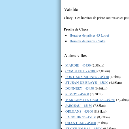
Validité
Checy : Ces horaires de prière sont valables pou
Proche de Checy
Horaires de prières 45 Loiret
Horaires de prières Centre
Autres villes
MARDIE - 45430
(2,58km)
COMBLEUX - 45800
(3,08km)
PONT AUX MOINES - 45430
(4,2km)
ST JEAN DE BRAYE - 45800
(4,68km)
DONNERY - 45450
(6,46km)
SEMOY - 45400
(7,09km)
MARIGNY LES USAGES - 45760
(7,24km)
JARGEAU - 45150
(7,85km)
ORLEANS - 45100
(8,81km)
LA SOURCE - 45100
(8,83km)
CHANTEAU - 45400
(9,1km)
ST CYR EN VAL - 45590
(9,38km)