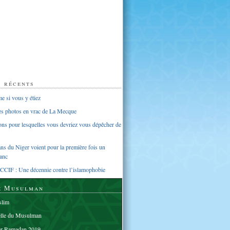
s récents
 si vous y étiez
ues photos en vrac de La Mecque
sons pour lesquelles vous devriez vous dépêcher de
s du Niger voient pour la première fois un
anc
CCIF : Une décennie contre l’islamophobie
e Musulman
lim
elle du Musulman
er Ramadan 2019