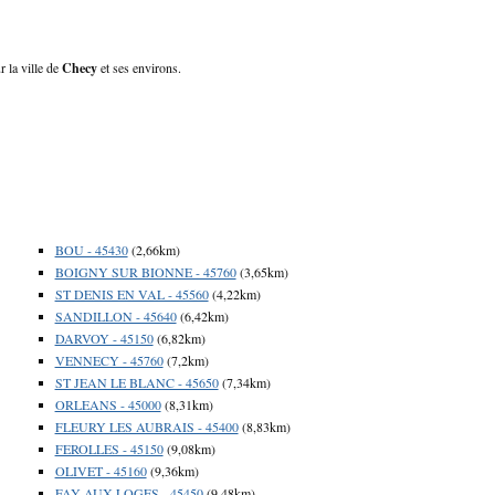
r la ville de
Checy
et ses environs.
BOU - 45430
(2,66km)
BOIGNY SUR BIONNE - 45760
(3,65km)
ST DENIS EN VAL - 45560
(4,22km)
SANDILLON - 45640
(6,42km)
DARVOY - 45150
(6,82km)
VENNECY - 45760
(7,2km)
ST JEAN LE BLANC - 45650
(7,34km)
ORLEANS - 45000
(8,31km)
FLEURY LES AUBRAIS - 45400
(8,83km)
FEROLLES - 45150
(9,08km)
OLIVET - 45160
(9,36km)
FAY AUX LOGES - 45450
(9,48km)