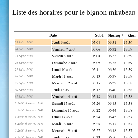
Liste des horaires pour le bignon mirabeau
Date
Subh
Shuruq *
Zhur
Jeudi 6 août
05:04
06:31
13:59
23 Safar 1448
Vendredi 7 août
05:06
06:32
13:59
24 Safar 1448
Samedi 8 août
05:08
06:33
13:59
25 Safar 1448
Dimanche 9 août
05:09
06:35
13:59
26 Safar 1448
Lundi 10 août
05:11
06:36
13:59
27 Safar 1448
Mardi 11 août
05:13
06:37
13:59
28 Safar 1448
Mercredi 12 août
05:15
06:39
13:58
29 Safar 1448
Jeudi 13 août
05:17
06:40
13:58
30 Safar 1448
Vendredi 14 août
05:18
06:41
13:58
31 Safar 1448
Samedi 15 août
05:20
06:43
13:58
2 Rabi' al-awwal 1448
Dimanche 16 août
05:22
06:44
13:58
3 Rabi' al-awwal 1448
Lundi 17 août
05:24
06:45
13:57
4 Rabi' al-awwal 1448
Mardi 18 août
05:26
06:47
13:57
5 Rabi' al-awwal 1448
Mercredi 19 août
05:27
06:48
13:57
6 Rabi' al-awwal 1448
Jeudi 20 août
05:29
06:50
13:57
7 Rabi' al-awwal 1448