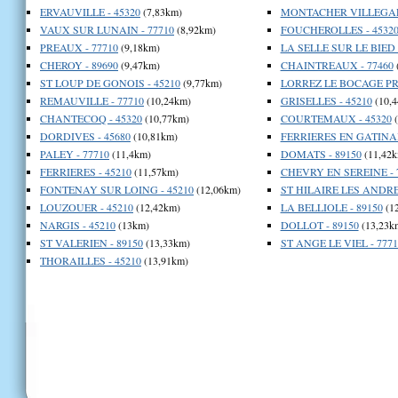
ERVAUVILLE - 45320
(7,83km)
MONTACHER VILLEGARD
VAUX SUR LUNAIN - 77710
(8,92km)
FOUCHEROLLES - 4532
PREAUX - 77710
(9,18km)
LA SELLE SUR LE BIED 
CHEROY - 89690
(9,47km)
CHAINTREAUX - 77460
ST LOUP DE GONOIS - 45210
(9,77km)
LORREZ LE BOCAGE PR
REMAUVILLE - 77710
(10,24km)
GRISELLES - 45210
(10,4
CHANTECOQ - 45320
(10,77km)
COURTEMAUX - 45320
(
DORDIVES - 45680
(10,81km)
FERRIERES EN GATINAIS
PALEY - 77710
(11,4km)
DOMATS - 89150
(11,42k
FERRIERES - 45210
(11,57km)
CHEVRY EN SEREINE - 
FONTENAY SUR LOING - 45210
(12,06km)
ST HILAIRE LES ANDRES
LOUZOUER - 45210
(12,42km)
LA BELLIOLE - 89150
(1
NARGIS - 45210
(13km)
DOLLOT - 89150
(13,23k
ST VALERIEN - 89150
(13,33km)
ST ANGE LE VIEL - 7771
THORAILLES - 45210
(13,91km)