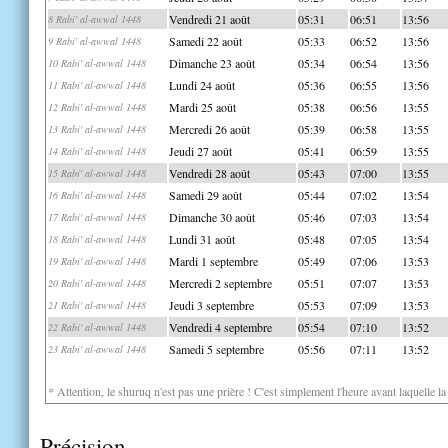
Vendredi 21 août
05:31
06:51
13:56
8 Rabi' al-awwal 1448
Samedi 22 août
05:33
06:52
13:56
9 Rabi' al-awwal 1448
Dimanche 23 août
05:34
06:54
13:56
10 Rabi' al-awwal 1448
Lundi 24 août
05:36
06:55
13:56
11 Rabi' al-awwal 1448
Mardi 25 août
05:38
06:56
13:55
12 Rabi' al-awwal 1448
Mercredi 26 août
05:39
06:58
13:55
13 Rabi' al-awwal 1448
Jeudi 27 août
05:41
06:59
13:55
14 Rabi' al-awwal 1448
Vendredi 28 août
05:43
07:00
13:55
15 Rabi' al-awwal 1448
Samedi 29 août
05:44
07:02
13:54
16 Rabi' al-awwal 1448
Dimanche 30 août
05:46
07:03
13:54
17 Rabi' al-awwal 1448
Lundi 31 août
05:48
07:05
13:54
18 Rabi' al-awwal 1448
Mardi 1 septembre
05:49
07:06
13:53
19 Rabi' al-awwal 1448
Mercredi 2 septembre
05:51
07:07
13:53
20 Rabi' al-awwal 1448
Jeudi 3 septembre
05:53
07:09
13:53
21 Rabi' al-awwal 1448
Vendredi 4 septembre
05:54
07:10
13:52
22 Rabi' al-awwal 1448
Samedi 5 septembre
05:56
07:11
13:52
23 Rabi' al-awwal 1448
* Attention, le shuruq n'est pas une prière ! C'est simplement l'heure avant laquelle l
Précision