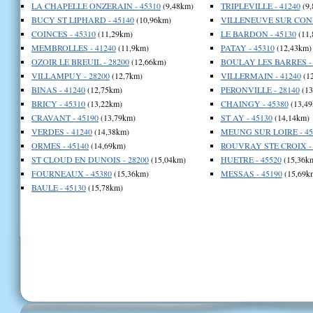
LA CHAPELLE ONZERAIN - 45310
(9,48km)
TRIPLEVILLE - 41240
(9,
BUCY ST LIPHARD - 45140
(10,96km)
VILLENEUVE SUR CONIE
COINCES - 45310
(11,29km)
LE BARDON - 45130
(11,
MEMBROLLES - 41240
(11,9km)
PATAY - 45310
(12,43km)
OZOIR LE BREUIL - 28200
(12,66km)
BOULAY LES BARRES - 
VILLAMPUY - 28200
(12,7km)
VILLERMAIN - 41240
(1
BINAS - 41240
(12,75km)
PERONVILLE - 28140
(13
BRICY - 45310
(13,22km)
CHAINGY - 45380
(13,49
CRAVANT - 45190
(13,79km)
ST AY - 45130
(14,14km)
VERDES - 41240
(14,38km)
MEUNG SUR LOIRE - 45
ORMES - 45140
(14,69km)
ROUVRAY STE CROIX - 
ST CLOUD EN DUNOIS - 28200
(15,04km)
HUETRE - 45520
(15,36k
FOURNEAUX - 45380
(15,36km)
MESSAS - 45190
(15,69k
BAULE - 45130
(15,78km)