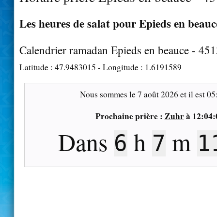
Les heures de salat pour Epieds en beauce
Calendrier ramadan Epieds en beauce - 45
Latitude :
47.9483015
- Longitude :
1.6191589
Nous sommes le
7 août 2026
et il est
05
Prochaine prière :
Zuhr
à
12:04:
Dans
h
m
6
7
1