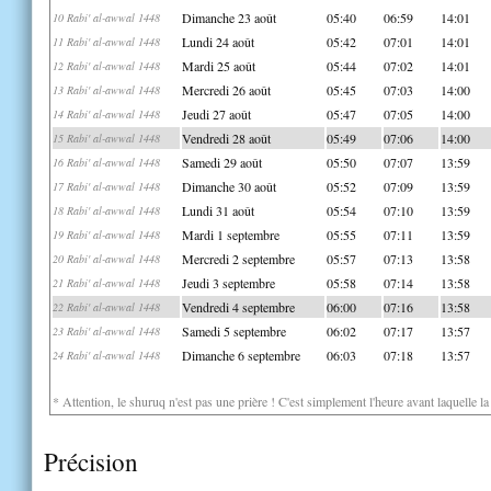
Dimanche 23 août
05:40
06:59
14:01
10 Rabi' al-awwal 1448
Lundi 24 août
05:42
07:01
14:01
11 Rabi' al-awwal 1448
Mardi 25 août
05:44
07:02
14:01
12 Rabi' al-awwal 1448
Mercredi 26 août
05:45
07:03
14:00
13 Rabi' al-awwal 1448
Jeudi 27 août
05:47
07:05
14:00
14 Rabi' al-awwal 1448
Vendredi 28 août
05:49
07:06
14:00
15 Rabi' al-awwal 1448
Samedi 29 août
05:50
07:07
13:59
16 Rabi' al-awwal 1448
Dimanche 30 août
05:52
07:09
13:59
17 Rabi' al-awwal 1448
Lundi 31 août
05:54
07:10
13:59
18 Rabi' al-awwal 1448
Mardi 1 septembre
05:55
07:11
13:59
19 Rabi' al-awwal 1448
Mercredi 2 septembre
05:57
07:13
13:58
20 Rabi' al-awwal 1448
Jeudi 3 septembre
05:58
07:14
13:58
21 Rabi' al-awwal 1448
Vendredi 4 septembre
06:00
07:16
13:58
22 Rabi' al-awwal 1448
Samedi 5 septembre
06:02
07:17
13:57
23 Rabi' al-awwal 1448
Dimanche 6 septembre
06:03
07:18
13:57
24 Rabi' al-awwal 1448
* Attention, le shuruq n'est pas une prière ! C'est simplement l'heure avant laquelle l
Précision