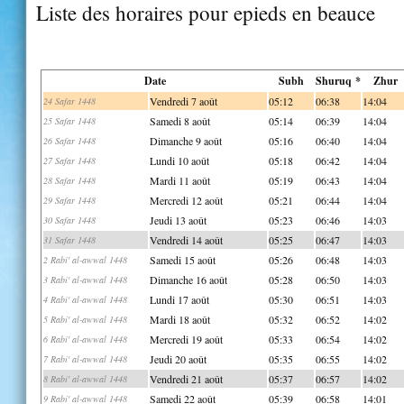
Liste des horaires pour epieds en beauce
Date
Subh
Shuruq *
Zhur
Vendredi 7 août
05:12
06:38
14:04
24 Safar 1448
Samedi 8 août
05:14
06:39
14:04
25 Safar 1448
Dimanche 9 août
05:16
06:40
14:04
26 Safar 1448
Lundi 10 août
05:18
06:42
14:04
27 Safar 1448
Mardi 11 août
05:19
06:43
14:04
28 Safar 1448
Mercredi 12 août
05:21
06:44
14:04
29 Safar 1448
Jeudi 13 août
05:23
06:46
14:03
30 Safar 1448
Vendredi 14 août
05:25
06:47
14:03
31 Safar 1448
Samedi 15 août
05:26
06:48
14:03
2 Rabi' al-awwal 1448
Dimanche 16 août
05:28
06:50
14:03
3 Rabi' al-awwal 1448
Lundi 17 août
05:30
06:51
14:03
4 Rabi' al-awwal 1448
Mardi 18 août
05:32
06:52
14:02
5 Rabi' al-awwal 1448
Mercredi 19 août
05:33
06:54
14:02
6 Rabi' al-awwal 1448
Jeudi 20 août
05:35
06:55
14:02
7 Rabi' al-awwal 1448
Vendredi 21 août
05:37
06:57
14:02
8 Rabi' al-awwal 1448
Samedi 22 août
05:39
06:58
14:01
9 Rabi' al-awwal 1448