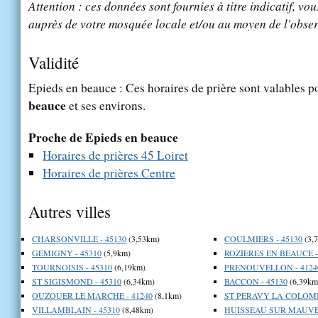
Attention : ces données sont fournies à titre indicatif, vou
auprès de votre mosquée locale et/ou au moyen de l'obser
Validité
Epieds en beauce : Ces horaires de prière sont valables po
beauce
et ses environs.
Proche de Epieds en beauce
Horaires de prières 45 Loiret
Horaires de prières Centre
Autres villes
CHARSONVILLE - 45130
(3,53km)
COULMIERS - 45130
(3,
GEMIGNY - 45310
(5,9km)
ROZIERES EN BEAUCE -
TOURNOISIS - 45310
(6,19km)
PRENOUVELLON - 4124
ST SIGISMOND - 45310
(6,34km)
BACCON - 45130
(6,39km
OUZOUER LE MARCHE - 41240
(8,1km)
ST PERAVY LA COLOMBE
VILLAMBLAIN - 45310
(8,48km)
HUISSEAU SUR MAUVES