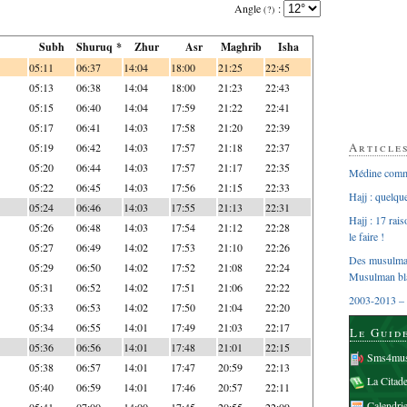
Angle
:
(?)
Subh
Shuruq *
Zhur
Asr
Maghrib
Isha
05:11
06:37
14:04
18:00
21:25
22:45
05:13
06:38
14:04
18:00
21:23
22:43
05:15
06:40
14:04
17:59
21:22
22:41
05:17
06:41
14:03
17:58
21:20
22:39
Article
05:19
06:42
14:03
17:57
21:18
22:37
05:20
06:44
14:03
17:57
21:17
22:35
Médine comme
05:22
06:45
14:03
17:56
21:15
22:33
Hajj : quelq
05:24
06:46
14:03
17:55
21:13
22:31
Hajj : 17 rai
05:26
06:48
14:03
17:54
21:12
22:28
le faire !
05:27
06:49
14:02
17:53
21:10
22:26
Des musulman
05:29
06:50
14:02
17:52
21:08
22:24
Musulman bl
05:31
06:52
14:02
17:51
21:06
22:22
2003-2013 – 
05:33
06:53
14:02
17:50
21:04
22:20
05:34
06:55
14:01
17:49
21:03
22:17
Le Guid
05:36
06:56
14:01
17:48
21:01
22:15
Sms4mus
05:38
06:57
14:01
17:47
20:59
22:13
La Citad
05:40
06:59
14:01
17:46
20:57
22:11
Calendri
05:41
07:00
14:00
17:45
20:55
22:09