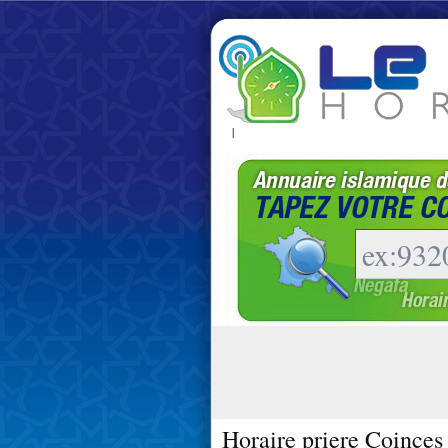
|
Horaire priere Coinces