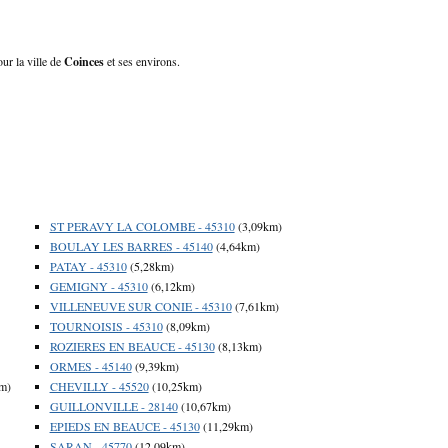
ur la ville de
Coinces
et ses environs.
ST PERAVY LA COLOMBE - 45310
(3,09km)
BOULAY LES BARRES - 45140
(4,64km)
PATAY - 45310
(5,28km)
GEMIGNY - 45310
(6,12km)
VILLENEUVE SUR CONIE - 45310
(7,61km)
TOURNOISIS - 45310
(8,09km)
ROZIERES EN BEAUCE - 45130
(8,13km)
ORMES - 45140
(9,39km)
m)
CHEVILLY - 45520
(10,25km)
GUILLONVILLE - 28140
(10,67km)
EPIEDS EN BEAUCE - 45130
(11,29km)
SARAN - 45770
(12,09km)