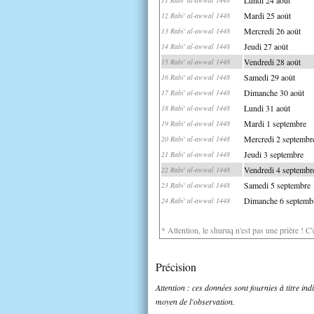
Mardi 25 août
12 Rabi' al-awwal 1448
Mercredi 26 août
13 Rabi' al-awwal 1448
Jeudi 27 août
14 Rabi' al-awwal 1448
Vendredi 28 août
15 Rabi' al-awwal 1448
Samedi 29 août
16 Rabi' al-awwal 1448
Dimanche 30 août
17 Rabi' al-awwal 1448
Lundi 31 août
18 Rabi' al-awwal 1448
Mardi 1 septembre
19 Rabi' al-awwal 1448
Mercredi 2 septembr
20 Rabi' al-awwal 1448
Jeudi 3 septembre
21 Rabi' al-awwal 1448
Vendredi 4 septembr
22 Rabi' al-awwal 1448
Samedi 5 septembre
23 Rabi' al-awwal 1448
Dimanche 6 septemb
24 Rabi' al-awwal 1448
* Attention, le shuruq n'est pas une prière ! C
Précision
Attention : ces données sont fournies à titre in
moyen de l'observation.