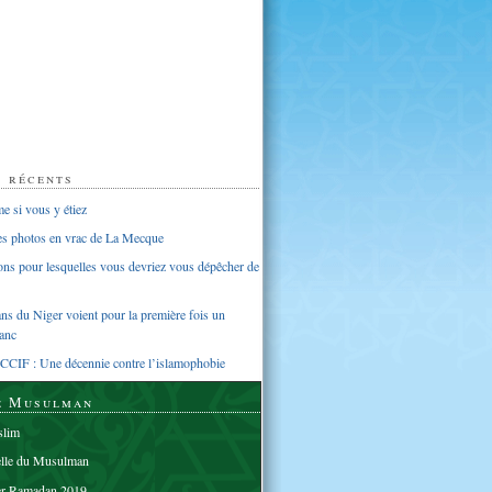
s récents
 si vous y étiez
ues photos en vrac de La Mecque
sons pour lesquelles vous devriez vous dépêcher de
s du Niger voient pour la première fois un
anc
CCIF : Une décennie contre l’islamophobie
e Musulman
lim
elle du Musulman
er Ramadan 2019