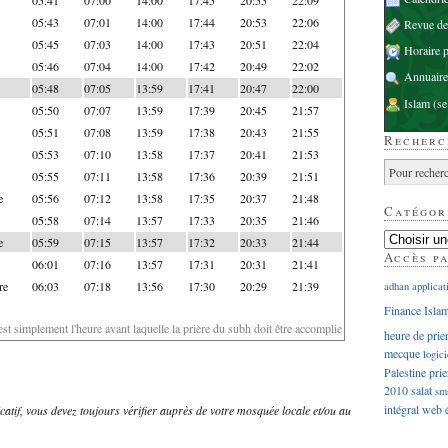
05:43
07:01
14:00
17:44
20:53
22:06
Revue d
05:45
07:03
14:00
17:43
20:51
22:04
Horaire p
05:46
07:04
14:00
17:42
20:49
22:02
Annuaire
05:48
07:05
13:59
17:41
20:47
22:00
Islam
(se
05:50
07:07
13:59
17:39
20:45
21:57
05:51
07:08
13:59
17:38
20:43
21:55
Recherc
05:53
07:10
13:58
17:37
20:41
21:53
05:55
07:11
13:58
17:36
20:39
21:51
e
05:56
07:12
13:58
17:35
20:37
21:48
Catégor
05:58
07:14
13:57
17:33
20:35
21:46
e
05:59
07:15
13:57
17:32
20:33
21:44
Accès p
06:01
07:16
13:57
17:31
20:31
21:41
re
06:03
07:18
13:56
17:30
20:29
21:39
adhan
applicat
Finance Isla
'est simplement l'heure avant laquelle la prière du subh doit être accomplie
heure de prie
mecque
logici
Palestine
prie
2010
salat
sm
intégral
web
dicatif, vous devez toujours vérifier auprès de votre mosquée locale et/ou au