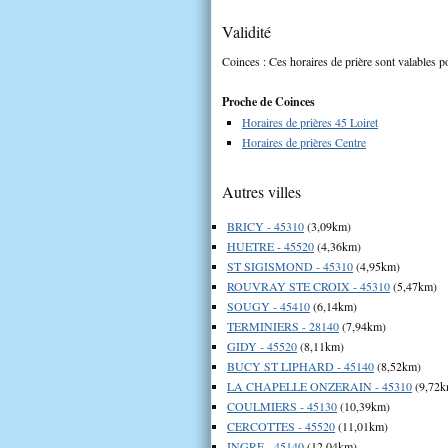
Validité
Coinces : Ces horaires de prière sont valables po
Proche de Coinces
Horaires de prières 45 Loiret
Horaires de prières Centre
Autres villes
BRICY - 45310
(3,09km)
HUETRE - 45520
(4,36km)
ST SIGISMOND - 45310
(4,95km)
ROUVRAY STE CROIX - 45310
(5,47km)
SOUGY - 45410
(6,14km)
TERMINIERS - 28140
(7,94km)
GIDY - 45520
(8,11km)
BUCY ST LIPHARD - 45140
(8,52km)
LA CHAPELLE ONZERAIN - 45310
(9,72k
COULMIERS - 45130
(10,39km)
CERCOTTES - 45520
(11,01km)
INGRE - 45140
(12,04km)