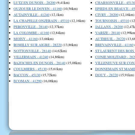
LUTZ EN DUNOIS - 28200
(9,41km)
CHARSONVILLE - 4513
OUZOUER LE DOYEN - 41160
(10,56km)
EPIEDS EN BEAUCE - 45
AUTAINVILLE - 41240
(12,1km)
CIVRY - 28200
(12,16km)
LA CHAPELLE ONZERAIN - 45310
(12,16km)
TOURNOISIS - 45310
(12
PERONVILLE - 28140
(12,37km)
JALLANS - 28200
(12,47
LA COLOMBE - 41160
(12,84km)
VARIZE - 28140
(12,99km
MOISY - 41160
(13,66km)
AUTHEUIL - 28220
(13,6
ROMILLY SUR AIGRE - 28220
(13,86km)
BREVAINVILLE - 41160
NOTTONVILLE - 28140
(14,62km)
ST LAURENT DES BOIS -
VILLERMAIN - 41240
(14,86km)
CONIE MOLITARD - 282
BAZOCHES EN DUNOIS - 28140
(15,08km)
VILLENEUVE SUR CONIE
COULMIERS - 45130
(15,61km)
DONNEMAIN ST MAMES 
BACCON - 45130
(15,72km)
DOUY - 28220
(15,91km)
ECOMAN - 41290
(16,08km)