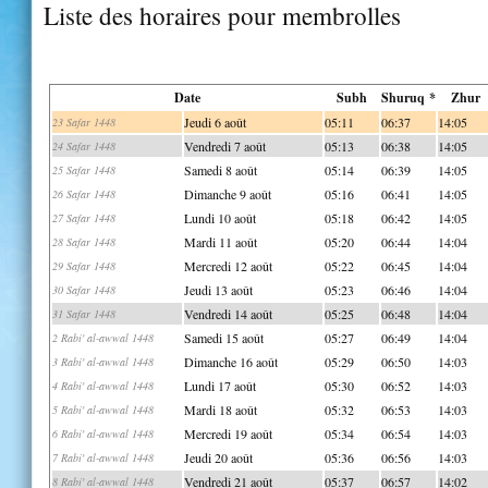
Liste des horaires pour membrolles
Date
Subh
Shuruq *
Zhur
Jeudi 6 août
05:11
06:37
14:05
23 Safar 1448
Vendredi 7 août
05:13
06:38
14:05
24 Safar 1448
Samedi 8 août
05:14
06:39
14:05
25 Safar 1448
Dimanche 9 août
05:16
06:41
14:05
26 Safar 1448
Lundi 10 août
05:18
06:42
14:05
27 Safar 1448
Mardi 11 août
05:20
06:44
14:04
28 Safar 1448
Mercredi 12 août
05:22
06:45
14:04
29 Safar 1448
Jeudi 13 août
05:23
06:46
14:04
30 Safar 1448
Vendredi 14 août
05:25
06:48
14:04
31 Safar 1448
Samedi 15 août
05:27
06:49
14:04
2 Rabi' al-awwal 1448
Dimanche 16 août
05:29
06:50
14:03
3 Rabi' al-awwal 1448
Lundi 17 août
05:30
06:52
14:03
4 Rabi' al-awwal 1448
Mardi 18 août
05:32
06:53
14:03
5 Rabi' al-awwal 1448
Mercredi 19 août
05:34
06:54
14:03
6 Rabi' al-awwal 1448
Jeudi 20 août
05:36
06:56
14:03
7 Rabi' al-awwal 1448
Vendredi 21 août
05:37
06:57
14:02
8 Rabi' al-awwal 1448