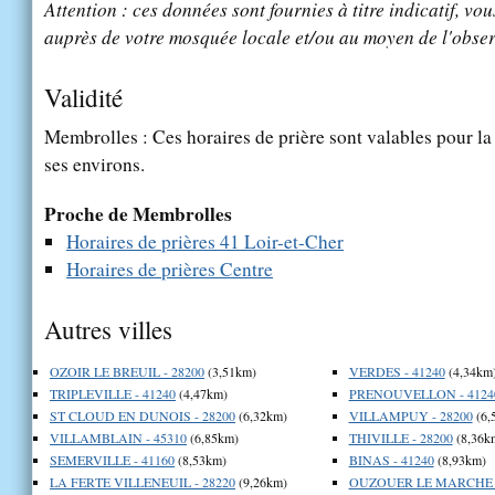
Attention : ces données sont fournies à titre indicatif, vou
auprès de votre mosquée locale et/ou au moyen de l'obser
Validité
Membrolles : Ces horaires de prière sont valables pour la
ses environs.
Proche de Membrolles
Horaires de prières 41 Loir-et-Cher
Horaires de prières Centre
Autres villes
OZOIR LE BREUIL - 28200
(3,51km)
VERDES - 41240
(4,34km
TRIPLEVILLE - 41240
(4,47km)
PRENOUVELLON - 4124
ST CLOUD EN DUNOIS - 28200
(6,32km)
VILLAMPUY - 28200
(6,
VILLAMBLAIN - 45310
(6,85km)
THIVILLE - 28200
(8,36k
SEMERVILLE - 41160
(8,53km)
BINAS - 41240
(8,93km)
LA FERTE VILLENEUIL - 28220
(9,26km)
OUZOUER LE MARCHE -