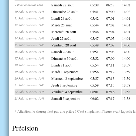
Samedi 22 août
05:39
06:58
14:02
9 Rabi' al-awwal 1448
Dimanche 23 août
05:41
07:00
14:02
10 Rabi' al-awwal 1448
Lundi 24 août
05:42
07:01
14:01
11 Rabi' al-awwal 1448
Mardi 25 août
05:44
07:02
14:01
12 Rabi' al-awwal 1448
Mercredi 26 août
05:46
07:04
14:01
13 Rabi' al-awwal 1448
Jeudi 27 août
05:47
07:05
14:01
14 Rabi' al-awwal 1448
Vendredi 28 août
05:49
07:07
14:00
15 Rabi' al-awwal 1448
Samedi 29 août
05:51
07:08
14:00
16 Rabi' al-awwal 1448
Dimanche 30 août
05:52
07:09
14:00
17 Rabi' al-awwal 1448
Lundi 31 août
05:54
07:11
13:59
18 Rabi' al-awwal 1448
Mardi 1 septembre
05:56
07:12
13:59
19 Rabi' al-awwal 1448
Mercredi 2 septembre
05:57
07:13
13:59
20 Rabi' al-awwal 1448
Jeudi 3 septembre
05:59
07:15
13:58
21 Rabi' al-awwal 1448
Vendredi 4 septembre
06:01
07:16
13:58
22 Rabi' al-awwal 1448
Samedi 5 septembre
06:02
07:17
13:58
23 Rabi' al-awwal 1448
* Attention, le shuruq n'est pas une prière ! C'est simplement l'heure avant laquelle l
Précision