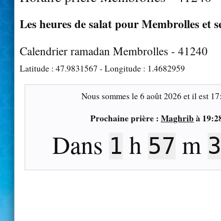
Les heures de salat pour Membrolles et s
Calendrier ramadan Membrolles - 41240
Latitude :
47.9831567
- Longitude :
1.4682959
Nous sommes le
6 août 2026
et il est
17
Prochaine prière :
Maghrib
à
19:2
Dans
h
m
1
57