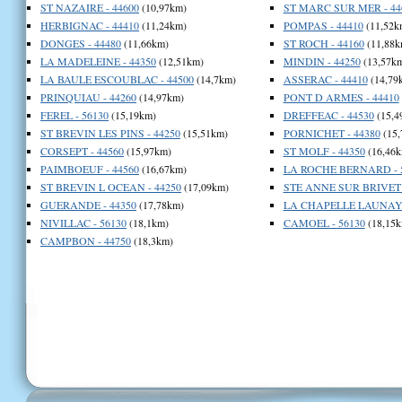
ST NAZAIRE - 44600
(10,97km)
ST MARC SUR MER - 44
HERBIGNAC - 44410
(11,24km)
POMPAS - 44410
(11,52k
DONGES - 44480
(11,66km)
ST ROCH - 44160
(11,88k
LA MADELEINE - 44350
(12,51km)
MINDIN - 44250
(13,57k
LA BAULE ESCOUBLAC - 44500
(14,7km)
ASSERAC - 44410
(14,79
PRINQUIAU - 44260
(14,97km)
PONT D ARMES - 44410
FEREL - 56130
(15,19km)
DREFFEAC - 44530
(15,4
ST BREVIN LES PINS - 44250
(15,51km)
PORNICHET - 44380
(15,
CORSEPT - 44560
(15,97km)
ST MOLF - 44350
(16,46k
PAIMBOEUF - 44560
(16,67km)
LA ROCHE BERNARD - 
ST BREVIN L OCEAN - 44250
(17,09km)
STE ANNE SUR BRIVET 
GUERANDE - 44350
(17,78km)
LA CHAPELLE LAUNAY 
NIVILLAC - 56130
(18,1km)
CAMOEL - 56130
(18,15k
CAMPBON - 44750
(18,3km)