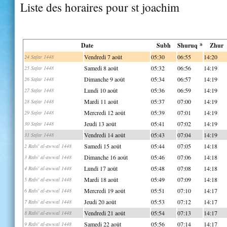
Liste des horaires pour st joachim
Date
Subh
Shuruq *
Zhur
Vendredi 7 août
05:30
06:55
14:20
24 Safar 1448
Samedi 8 août
05:32
06:56
14:19
25 Safar 1448
Dimanche 9 août
05:34
06:57
14:19
26 Safar 1448
Lundi 10 août
05:36
06:59
14:19
27 Safar 1448
Mardi 11 août
05:37
07:00
14:19
28 Safar 1448
Mercredi 12 août
05:39
07:01
14:19
29 Safar 1448
Jeudi 13 août
05:41
07:02
14:19
30 Safar 1448
Vendredi 14 août
05:43
07:04
14:19
31 Safar 1448
Samedi 15 août
05:44
07:05
14:18
2 Rabi' al-awwal 1448
Dimanche 16 août
05:46
07:06
14:18
3 Rabi' al-awwal 1448
Lundi 17 août
05:48
07:08
14:18
4 Rabi' al-awwal 1448
Mardi 18 août
05:49
07:09
14:18
5 Rabi' al-awwal 1448
Mercredi 19 août
05:51
07:10
14:17
6 Rabi' al-awwal 1448
Jeudi 20 août
05:53
07:12
14:17
7 Rabi' al-awwal 1448
Vendredi 21 août
05:54
07:13
14:17
8 Rabi' al-awwal 1448
Samedi 22 août
05:56
07:14
14:17
9 Rabi' al-awwal 1448