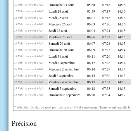
Dimanche 23 août
05:58
07:16
14:16
10 Rabi' al-awwal 1448
Lundi 24 août
05:59
07:17
14:16
11 Rabi' al-awwal 1448
Mardi 25 août
06:01
07:18
14:16
12 Rabi' al-awwal 1448
Mercredi 26 août
06:03
07:20
14:16
13 Rabi' al-awwal 1448
Jeudi 27 août
06:04
07:21
14:15
14 Rabi' al-awwal 1448
Vendredi 28 août
06:06
07:22
14:15
15 Rabi' al-awwal 1448
Samedi 29 août
06:07
07:24
14:15
16 Rabi' al-awwal 1448
Dimanche 30 août
06:09
07:25
14:14
17 Rabi' al-awwal 1448
Lundi 31 août
06:11
07:26
14:14
18 Rabi' al-awwal 1448
Mardi 1 septembre
06:12
07:28
14:14
19 Rabi' al-awwal 1448
Mercredi 2 septembre
06:14
07:29
14:14
20 Rabi' al-awwal 1448
Jeudi 3 septembre
06:15
07:30
14:13
21 Rabi' al-awwal 1448
Vendredi 4 septembre
06:17
07:32
14:13
22 Rabi' al-awwal 1448
Samedi 5 septembre
06:18
07:33
14:13
23 Rabi' al-awwal 1448
Dimanche 6 septembre
06:20
07:34
14:12
24 Rabi' al-awwal 1448
* Attention, le shuruq n'est pas une prière ! C'est simplement l'heure avant laquelle l
Précision