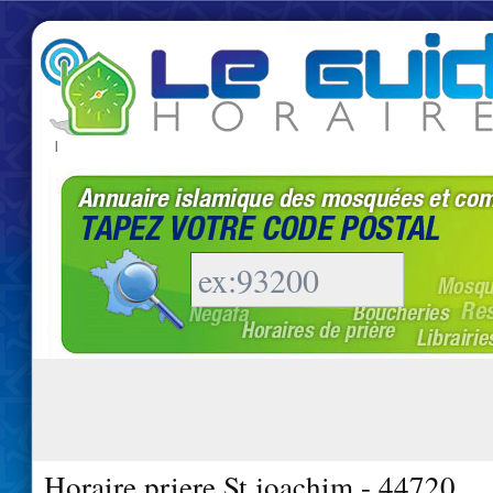
|
Horaire priere St joachim - 44720