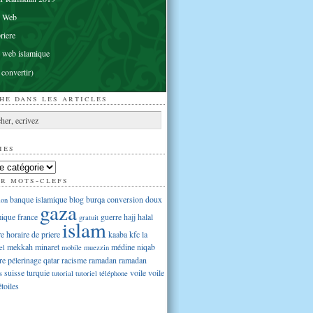
e Web
riere
 web islamique
 convertir)
he dans les articles
ies
ar mots-clefs
banque islamique
blog
burqa
conversion
doux
ion
gaza
mique
france
guerre
hajj
halal
gratuit
islam
re
horaire de priere
kaaba
kfc
la
mekkah
minaret
médine
niqab
el
mobile
muezzin
re
pélerinage
qatar
racisme
ramadan
ramadan
suisse
turquie
voile
voile
s
tutorial
tutoriel
téléphone
étoiles