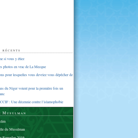
s récents
 si vous y étiez
ues photos en vrac de La Mecque
sons pour lesquelles vous devriez vous dépêcher de
s du Niger voient pour la première fois un
anc
CCIF : Une décennie contre l’islamophobie
e Musulman
lim
elle du Musulman
er Ramadan 2019