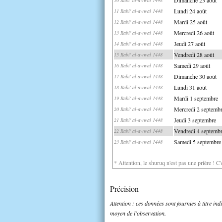
Lundi 24 août
11 Rabi' al-awwal 1448
Mardi 25 août
12 Rabi' al-awwal 1448
Mercredi 26 août
13 Rabi' al-awwal 1448
Jeudi 27 août
14 Rabi' al-awwal 1448
Vendredi 28 août
15 Rabi' al-awwal 1448
Samedi 29 août
16 Rabi' al-awwal 1448
Dimanche 30 août
17 Rabi' al-awwal 1448
Lundi 31 août
18 Rabi' al-awwal 1448
Mardi 1 septembre
19 Rabi' al-awwal 1448
Mercredi 2 septemb
20 Rabi' al-awwal 1448
Jeudi 3 septembre
21 Rabi' al-awwal 1448
Vendredi 4 septemb
22 Rabi' al-awwal 1448
Samedi 5 septembre
23 Rabi' al-awwal 1448
* Attention, le shuruq n'est pas une prière ! C
Précision
Attention : ces données sont fournies à titre in
moyen de l'observation.