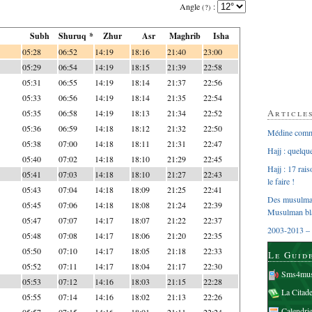
Angle
:
(?)
Subh
Shuruq *
Zhur
Asr
Maghrib
Isha
05:28
06:52
14:19
18:16
21:40
23:00
05:29
06:54
14:19
18:15
21:39
22:58
05:31
06:55
14:19
18:14
21:37
22:56
05:33
06:56
14:19
18:14
21:35
22:54
Article
05:35
06:58
14:19
18:13
21:34
22:52
05:36
06:59
14:18
18:12
21:32
22:50
Médine comme
05:38
07:00
14:18
18:11
21:31
22:47
Hajj : quelq
05:40
07:02
14:18
18:10
21:29
22:45
Hajj : 17 rai
05:41
07:03
14:18
18:10
21:27
22:43
le faire !
05:43
07:04
14:18
18:09
21:25
22:41
Des musulman
05:45
07:06
14:18
18:08
21:24
22:39
Musulman bl
05:47
07:07
14:17
18:07
21:22
22:37
2003-2013 – 
05:48
07:08
14:17
18:06
21:20
22:35
05:50
07:10
14:17
18:05
21:18
22:33
Le Guid
05:52
07:11
14:17
18:04
21:17
22:30
Sms4mus
05:53
07:12
14:16
18:03
21:15
22:28
La Citad
05:55
07:14
14:16
18:02
21:13
22:26
Calendri
05:57
07:15
14:16
18:01
21:11
22:24