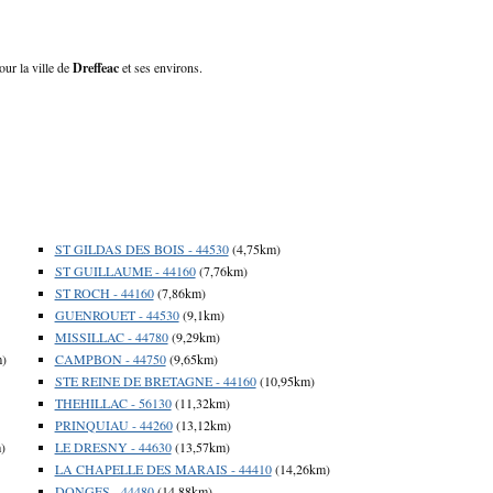
our la ville de
Dreffeac
et ses environs.
ST GILDAS DES BOIS - 44530
(4,75km)
ST GUILLAUME - 44160
(7,76km)
ST ROCH - 44160
(7,86km)
GUENROUET - 44530
(9,1km)
MISSILLAC - 44780
(9,29km)
m)
CAMPBON - 44750
(9,65km)
STE REINE DE BRETAGNE - 44160
(10,95km)
THEHILLAC - 56130
(11,32km)
PRINQUIAU - 44260
(13,12km)
)
LE DRESNY - 44630
(13,57km)
LA CHAPELLE DES MARAIS - 44410
(14,26km)
DONGES - 44480
(14,88km)