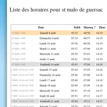
Liste des horaires pour st malo de guersac
Date
Subh
Shuruq *
Zhur
Samedi 8 août
05:32
06:56
14:19
25 Safar 1448
Dimanche 9 août
05:34
06:57
14:19
26 Safar 1448
Lundi 10 août
05:36
06:58
14:19
27 Safar 1448
Mardi 11 août
05:37
07:00
14:19
28 Safar 1448
Mercredi 12 août
05:39
07:01
14:19
29 Safar 1448
Jeudi 13 août
05:41
07:02
14:19
30 Safar 1448
Vendredi 14 août
05:43
07:04
14:18
31 Safar 1448
Samedi 15 août
05:44
07:05
14:18
2 Rabi' al-awwal 1448
Dimanche 16 août
05:46
07:06
14:18
3 Rabi' al-awwal 1448
Lundi 17 août
05:48
07:08
14:18
4 Rabi' al-awwal 1448
Mardi 18 août
05:49
07:09
14:18
5 Rabi' al-awwal 1448
Mercredi 19 août
05:51
07:10
14:17
6 Rabi' al-awwal 1448
Jeudi 20 août
05:53
07:12
14:17
7 Rabi' al-awwal 1448
Vendredi 21 août
05:54
07:13
14:17
8 Rabi' al-awwal 1448
Samedi 22 août
05:56
07:14
14:17
9 Rabi' al-awwal 1448