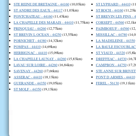
STE REINE DE BRETAGNE - 44160
(10,03km)
ST LYPHARD - 44410
(11
ST ANDRE DES EAUX - 44117
(11,03km)
ST ROCH - 44160
(11,23k
PONTCHATEAU - 44160
(11,43km)
ST BREVIN LES PINS - 4
LA CHAPELLE DES MARAIS - 44410
(11,75km)
CORSEPT - 44560
(12,1k
PRINQUIAU - 44260
(12,77km)
PAIMBOEUF - 44560
(12
ST BREVIN L OCEAN - 44250
(13,55km)
MISSILLAC - 44780
(14,0
PORNICHET - 44380
(14,32km)
LA MADELEINE - 44350
POMPAS - 44410
(14,69km)
LA BAULE ESCOUBLAC -
HERBIGNAC - 44410
(15,09km)
ST VIAUD - 44320
(15,8k
LA CHAPELLE LAUNAY - 44260
(15,83km)
DREFFEAC - 44530
(16,7
LAVAU SUR LOIRE - 44260
(16,84km)
CAMPBON - 44750
(17,2
SAVENAY - 44260
(17,66km)
STE ANNE SUR BRIVET 
ASSERAC - 44410
(18,13km)
PONT D ARMES - 44410
GUERANDE - 44350
(19,05km)
FEREL - 56130
(19,11km)
ST MOLF - 44350
(19,13km)