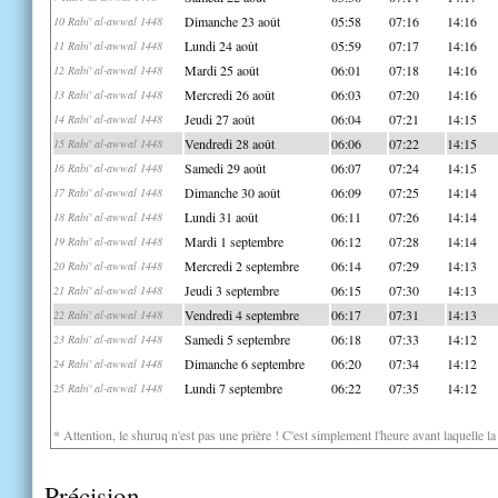
Dimanche 23 août
05:58
07:16
14:16
10 Rabi' al-awwal 1448
Lundi 24 août
05:59
07:17
14:16
11 Rabi' al-awwal 1448
Mardi 25 août
06:01
07:18
14:16
12 Rabi' al-awwal 1448
Mercredi 26 août
06:03
07:20
14:16
13 Rabi' al-awwal 1448
Jeudi 27 août
06:04
07:21
14:15
14 Rabi' al-awwal 1448
Vendredi 28 août
06:06
07:22
14:15
15 Rabi' al-awwal 1448
Samedi 29 août
06:07
07:24
14:15
16 Rabi' al-awwal 1448
Dimanche 30 août
06:09
07:25
14:14
17 Rabi' al-awwal 1448
Lundi 31 août
06:11
07:26
14:14
18 Rabi' al-awwal 1448
Mardi 1 septembre
06:12
07:28
14:14
19 Rabi' al-awwal 1448
Mercredi 2 septembre
06:14
07:29
14:13
20 Rabi' al-awwal 1448
Jeudi 3 septembre
06:15
07:30
14:13
21 Rabi' al-awwal 1448
Vendredi 4 septembre
06:17
07:31
14:13
22 Rabi' al-awwal 1448
Samedi 5 septembre
06:18
07:33
14:12
23 Rabi' al-awwal 1448
Dimanche 6 septembre
06:20
07:34
14:12
24 Rabi' al-awwal 1448
Lundi 7 septembre
06:22
07:35
14:12
25 Rabi' al-awwal 1448
* Attention, le shuruq n'est pas une prière ! C'est simplement l'heure avant laquelle l
Précision