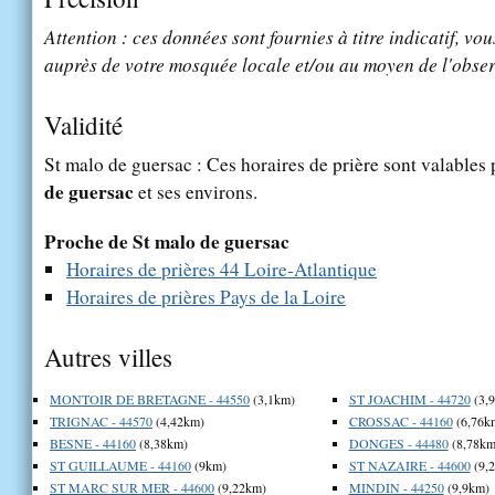
Attention : ces données sont fournies à titre indicatif, vou
auprès de votre mosquée locale et/ou au moyen de l'obser
Validité
St malo de guersac : Ces horaires de prière sont valables 
de guersac
et ses environs.
Proche de St malo de guersac
Horaires de prières 44 Loire-Atlantique
Horaires de prières Pays de la Loire
Autres villes
MONTOIR DE BRETAGNE - 44550
(3,1km)
ST JOACHIM - 44720
(3,
TRIGNAC - 44570
(4,42km)
CROSSAC - 44160
(6,76k
BESNE - 44160
(8,38km)
DONGES - 44480
(8,78km
ST GUILLAUME - 44160
(9km)
ST NAZAIRE - 44600
(9,
ST MARC SUR MER - 44600
(9,22km)
MINDIN - 44250
(9,9km)