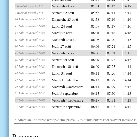
Vendredi 21 août
05:54
07:13
14:17
8 Rabi' al-awwal 1448
Samedi 22 août
05:56
07:14
14:17
9 Rabi' al-awwal 1448
Dimanche 23 août
05:58
07:16
14:16
10 Rabi' al-awwal 1448
Lundi 24 août
05:59
07:17
14:16
11 Rabi' al-awwal 1448
Mardi 25 août
06:01
07:18
14:16
12 Rabi' al-awwal 1448
Mercredi 26 août
06:03
07:20
14:15
13 Rabi' al-awwal 1448
Jeudi 27 août
06:04
07:21
14:15
14 Rabi' al-awwal 1448
Vendredi 28 août
06:06
07:22
14:15
15 Rabi' al-awwal 1448
Samedi 29 août
06:07
07:23
14:15
16 Rabi' al-awwal 1448
Dimanche 30 août
06:09
07:25
14:14
17 Rabi' al-awwal 1448
Lundi 31 août
06:11
07:26
14:14
18 Rabi' al-awwal 1448
Mardi 1 septembre
06:12
07:27
14:14
19 Rabi' al-awwal 1448
Mercredi 2 septembre
06:14
07:29
14:13
20 Rabi' al-awwal 1448
Jeudi 3 septembre
06:15
07:30
14:13
21 Rabi' al-awwal 1448
Vendredi 4 septembre
06:17
07:31
14:13
22 Rabi' al-awwal 1448
Samedi 5 septembre
06:18
07:33
14:12
23 Rabi' al-awwal 1448
* Attention, le shuruq n'est pas une prière ! C'est simplement l'heure avant laquelle l
Précision