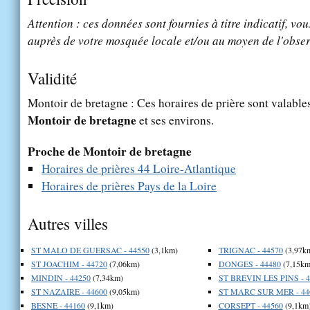
Attention : ces données sont fournies à titre indicatif, vou
auprès de votre mosquée locale et/ou au moyen de l'obser
Validité
Montoir de bretagne : Ces horaires de prière sont valables
Montoir de bretagne
et ses environs.
Proche de Montoir de bretagne
Horaires de prières 44 Loire-Atlantique
Horaires de prières Pays de la Loire
Autres villes
ST MALO DE GUERSAC - 44550
(3,1km)
TRIGNAC - 44570
(3,97k
ST JOACHIM - 44720
(7,06km)
DONGES - 44480
(7,15km
MINDIN - 44250
(7,34km)
ST BREVIN LES PINS - 4
ST NAZAIRE - 44600
(9,05km)
ST MARC SUR MER - 44
BESNE - 44160
(9,1km)
CORSEPT - 44560
(9,1km