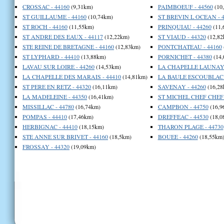
CROSSAC - 44160
(9,31km)
PAIMBOEUF - 44560
(10
ST GUILLAUME - 44160
(10,74km)
ST BREVIN L OCEAN - 4
ST ROCH - 44160
(11,55km)
PRINQUIAU - 44260
(11,
ST ANDRE DES EAUX - 44117
(12,22km)
ST VIAUD - 44320
(12,82
STE REINE DE BRETAGNE - 44160
(12,83km)
PONTCHATEAU - 44160
ST LYPHARD - 44410
(13,88km)
PORNICHET - 44380
(14,
LAVAU SUR LOIRE - 44260
(14,53km)
LA CHAPELLE LAUNAY 
LA CHAPELLE DES MARAIS - 44410
(14,81km)
LA BAULE ESCOUBLAC -
ST PERE EN RETZ - 44320
(16,11km)
SAVENAY - 44260
(16,28
LA MADELEINE - 44350
(16,41km)
ST MICHEL CHEF CHEF 
MISSILLAC - 44780
(16,74km)
CAMPBON - 44750
(16,9
POMPAS - 44410
(17,46km)
DREFFEAC - 44530
(18,0
HERBIGNAC - 44410
(18,15km)
THARON PLAGE - 44730
STE ANNE SUR BRIVET - 44160
(18,5km)
BOUEE - 44260
(18,55km
FROSSAY - 44320
(19,09km)