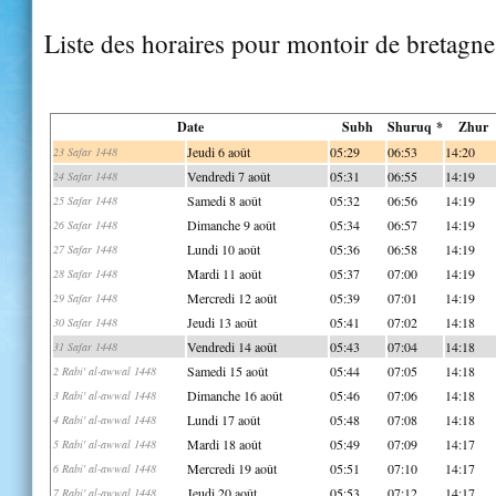
Liste des horaires pour montoir de bretagne
Date
Subh
Shuruq *
Zhur
Jeudi 6 août
05:29
06:53
14:20
23 Safar 1448
Vendredi 7 août
05:31
06:55
14:19
24 Safar 1448
Samedi 8 août
05:32
06:56
14:19
25 Safar 1448
Dimanche 9 août
05:34
06:57
14:19
26 Safar 1448
Lundi 10 août
05:36
06:58
14:19
27 Safar 1448
Mardi 11 août
05:37
07:00
14:19
28 Safar 1448
Mercredi 12 août
05:39
07:01
14:19
29 Safar 1448
Jeudi 13 août
05:41
07:02
14:18
30 Safar 1448
Vendredi 14 août
05:43
07:04
14:18
31 Safar 1448
Samedi 15 août
05:44
07:05
14:18
2 Rabi' al-awwal 1448
Dimanche 16 août
05:46
07:06
14:18
3 Rabi' al-awwal 1448
Lundi 17 août
05:48
07:08
14:18
4 Rabi' al-awwal 1448
Mardi 18 août
05:49
07:09
14:17
5 Rabi' al-awwal 1448
Mercredi 19 août
05:51
07:10
14:17
6 Rabi' al-awwal 1448
Jeudi 20 août
05:53
07:12
14:17
7 Rabi' al-awwal 1448